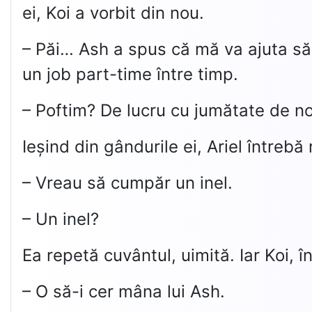
ei, Koi a vorbit din nou.
– Păi… Ash a spus că mă va ajuta să
un job part-time între timp.
– Poftim? De lucru cu jumătate de n
Ieșind din gândurile ei, Ariel întrebă
– Vreau să cumpăr un inel.
– Un inel?
Ea repetă cuvântul, uimită. Iar Koi, 
– O să-i cer mâna lui Ash.