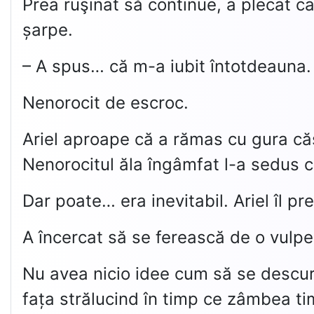
Prea ruşinat să continue, a plecat ca
șarpe.
– A spus… că m-a iubit întotdeauna.
Nenorocit de escroc.
Ariel aproape că a rămas cu gura căs
Nenorocitul ăla îngâmfat l-a sedus c
Dar poate… era inevitabil. Ariel îl p
A încercat să se ferească de o vulpe 
Nu avea nicio idee cum să se descurce
fața strălucind în timp ce zâmbea ti