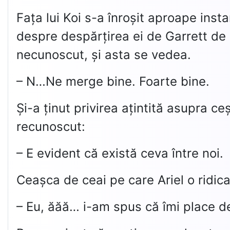
Fața lui Koi s-a înroșit aproape inst
despre despărțirea ei de Garrett de pa
necunoscut, și asta se vedea.
– N…Ne merge bine. Foarte bine.
Și-a ținut privirea ațintită asupra ceș
recunoscut:
– E evident că există ceva între noi.
Ceașca de ceai pe care Ariel o ridicas
– Eu, ăăă… i-am spus că îmi place de