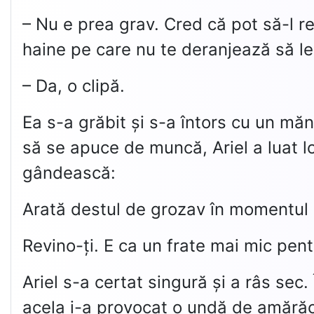
– Nu e prea grav. Cred că pot să-l 
haine pe care nu te deranjează să le 
– Da, o clipă.
Ea s-a grăbit și s-a întors cu un măn
să se apuce de muncă, Ariel a luat lo
gândească:
Arată destul de grozav în momentul 
Revino-ți. E ca un frate mai mic pen
Ariel s-a certat singură și a râs sec
acela i-a provocat o undă de amărăc