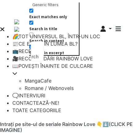
Generic filters
Exact matches only
Search in title
🌈TOT UNIVERSUL BL, ÎNTR-UN LOC
Search in content
📰CE E NOU ÎN LUMEA BL?
📺RECENZII
Search in excerpt
Search
🎥RECOMANDĂRI RAINBOW LOVE
📖POVEȘTI ÎNAINTE DE CULCARE
MangaCafe
Romane / Webnovels
🗨️INTERVIURI
CONTACTEAZĂ-NE!
TOATE CATEGORIILE
Intrați pe site-ul de seriale Rainbow Love 👇⬇️(CLICK PE
IMAGINE)