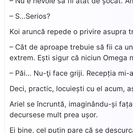
– Nu e nevoie să fii atât de șocat. Am
– S…Serios?
Koi aruncă repede o privire asupra tr
– Cât de aproape trebuie să fii ca un
extrem. Ești sigur că niciun Omega n
– Păi… Nu-ţi face griji. Recepția mi
Deci, practic, locuiești cu el acum, a
Ariel se încruntă, imaginându-și fața
decursese mult prea ușor.
Ei bine, cel puțin pare că se descur