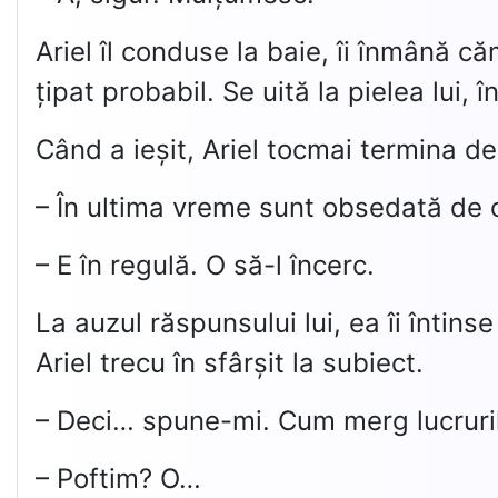
Ariel îl conduse la baie, îi înmână că
țipat probabil. Se uită la pielea lui
Când a ieșit, Ariel tocmai termina de
– În ultima vreme sunt obsedată de c
– E în regulă. O să-l încerc.
La auzul răspunsului lui, ea îi întin
Ariel trecu în sfârșit la subiect.
– Deci… spune-mi. Cum merg lucruril
– Poftim? O…