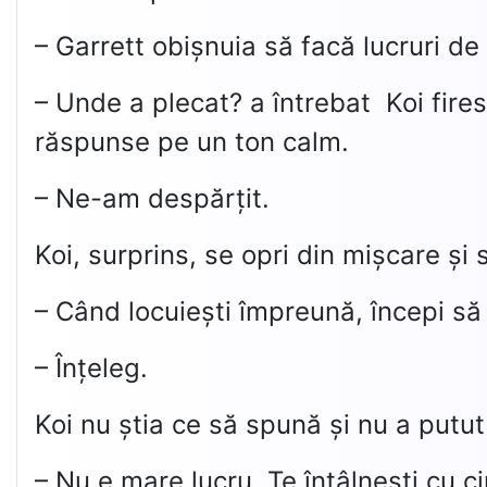
– Garrett obișnuia să facă lucruri d
– Unde a plecat? a întrebat Koi fire
răspunse pe un ton calm.
– Ne-am despărțit.
Koi, surprins, se opri din mișcare și 
– Când locuiești împreună, începi să 
– Înțeleg.
Koi nu știa ce să spună și nu a putut
– Nu e mare lucru. Te întâlnești cu c