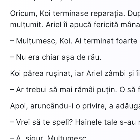
Oricum, Koi terminase reparația. Dup
mulțumit. Ariel îi apucă fericită mâna
– Mulțumesc, Koi. Ai terminat foarte
– Nu era chiar așa de rău.
Koi părea ruşinat, iar Ariel zâmbi și î
– Ar trebui să mai rămâi puțin. O să f
Apoi, aruncându-i o privire, a adăug
– Vrei să te speli? Hainele tale s-au
– A, sigur. Mulțumesc.