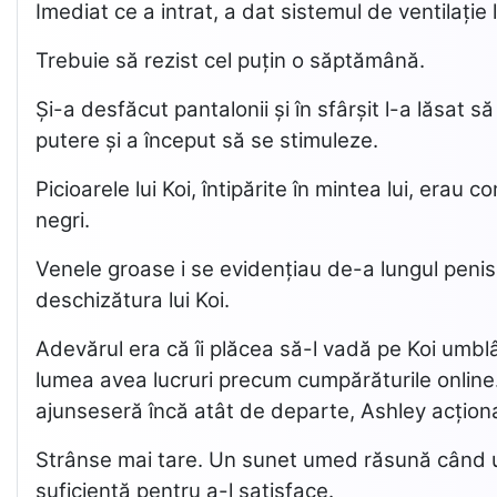
Imediat ce a intrat, a dat sistemul de ventilație
Trebuie să rezist cel puțin o săptămână.
Și-a desfăcut pantalonii și în sfârșit l-a lăsat s
putere și a început să se stimuleze.
Picioarele lui Koi, întipărite în mintea lui, erau 
negri.
Venele groase i se evidențiau de-a lungul penisu
deschizătura lui Koi.
Adevărul era că îi plăcea să-l vadă pe Koi umblâ
lumea avea lucruri precum cumpărăturile online. C
ajunseseră încă atât de departe, Ashley acționas
Strânse mai tare. Un sunet umed răsună când un 
suficientă pentru a-l satisface.