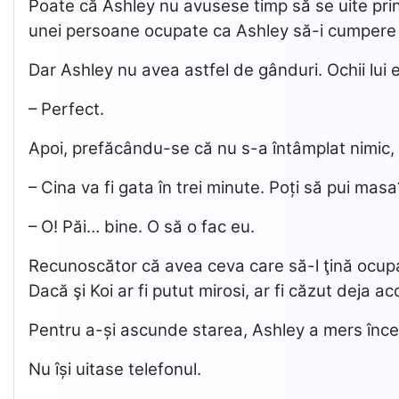
Poate că Ashley nu avusese timp să se uite prin 
unei persoane ocupate ca Ashley să-i cumpere 
Dar Ashley nu avea astfel de gânduri. Ochii lui er
– Perfect.
Apoi, prefăcându-se că nu s-a întâmplat nimic, 
– Cina va fi gata în trei minute. Poți să pui mas
– O! Păi… bine. O să o fac eu.
Recunoscător că avea ceva care să-l ţină ocupat,
Dacă şi Koi ar fi putut mirosi, ar fi căzut deja
Pentru a-și ascunde starea, Ashley a mers încet
Nu își uitase telefonul.