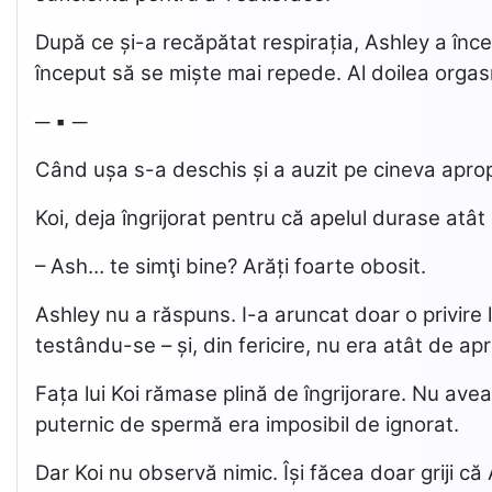
După ce și-a recăpătat respirația, Ashley a înc
început să se miște mai repede. Al doilea orgasm 
─ ▪ ─
Când ușa s-a deschis și a auzit pe cineva apropi
Koi, deja îngrijorat pentru că apelul durase atât
– Ash… te simţi bine? Arăți foarte obosit.
Ashley nu a răspuns. I-a aruncat doar o privire lu
testându-se – și, din fericire, nu era atât de ap
Fața lui Koi rămase plină de îngrijorare. Nu avea
puternic de spermă era imposibil de ignorat.
Dar Koi nu observă nimic. Își făcea doar griji că