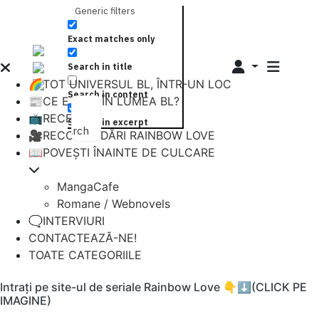
Generic filters
Exact matches only
Search in title
🌈TOT UNIVERSUL BL, ÎNTR-UN LOC
Search in content
📰CE E NOU ÎN LUMEA BL?
📺RECENZII
Search in excerpt
Search
🎥RECOMANDĂRI RAINBOW LOVE
📖POVEȘTI ÎNAINTE DE CULCARE
MangaCafe
Romane / Webnovels
🗨️INTERVIURI
CONTACTEAZĂ-NE!
TOATE CATEGORIILE
Intrați pe site-ul de seriale Rainbow Love 👇⬇️(CLICK PE
IMAGINE)