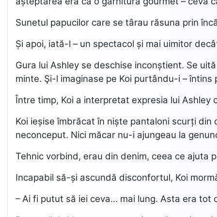
așteptarea era ca o garnitură gourmet – ceva c
Sunetul papucilor care se târau răsuna prin încăp
Și apoi, iată-l – un spectacol și mai uimitor decâ
Gura lui Ashley se deschise inconștient. Se uită f
minte. Şi-l imaginase pe Koi purtându-i – întins 
Între timp, Koi a interpretat expresia lui Ashl
Koi ieșise îmbrăcat în niște pantaloni scurți di
neconceput. Nici măcar nu-i ajungeau la genunch
Tehnic vorbind, erau din denim, ceea ce ajuta p
Incapabil să-și ascundă disconfortul, Koi mormă
– Ai fi putut să iei ceva… mai lung. Asta era tot