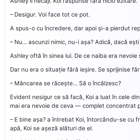
Ashley îl necăji. Koi răspunse fără nicio ezitare.
– Desigur. Voi face tot ce pot.
A spus-o cu încredere, dar apoi și-a pierdut re
– Nu… ascunzi nimic, nu-i așa? Adică, dacă eșt
Ashley oftă în sinea lui. De ce naiba era nevoi
Dar nu era o situație fără ieșire. Se sprijinise f
– Mâncarea se răcește… Să o încălzesc?
Evident nesigur ce să facă, Koi a luat în cele d
mai era nevoie de ceva — complet concentrat pe î
– E bine așa? a întrebat Koi, întorcându-se cu fri
apă, Koi se așeză alături de el.