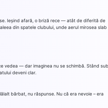
e. Ieșind afară, o briză rece — atât de diferită de
n aleea din spatele clubului, unde aerul mirosea slab
ă ce vedea — dar imaginea nu se schimbă. Stând su
tului deveni clar.
lălalt bărbat, nu răspunse. Nu că era nevoie – era