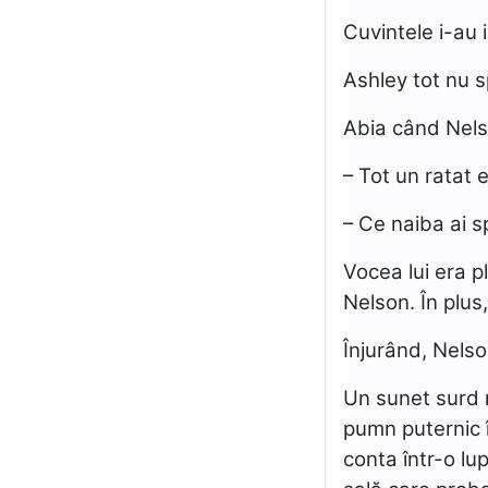
Cuvintele i-au 
Ashley tot nu 
Abia când Nelso
– Tot un ratat e
– Ce naiba ai s
Vocea lui era p
Nelson. În plus
Înjurând, Nels
Un sunet surd r
pumn puternic î
conta într-o lu