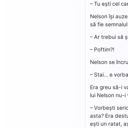
– Tu ești cel 
Nelson își auze
să fie semnalul 
– Ar trebui să ș
– Poftim?!
Nelson se încr
– Stai… e vorba
Era greu să-i v
lui Nelson nu-i
– Vorbești seri
asta? Era destu
ești un ratat, a