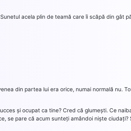
 Sunetul acela plin de teamă care îi scăpă din gât p
enea din partea lui era orice, numai normală nu. To
 succes și ocupat ca tine? Cred că glumești. Ce naib
r ce, se pare că acum sunteți amândoi niște ciudați? 