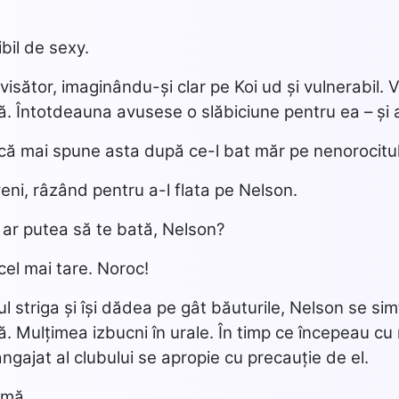
ibil de sexy.
isător, imaginându-și clar pe Koi ud și vulnerabil. 
ă. Întotdeauna avusese o slăbiciune pentru ea – și 
ă mai spune asta după ce-l bat măr pe nenorocitul
rveni, râzând pentru a-l flata pe Nelson.
 ar putea să te bată, Nelson?
cel mai tare. Noroc!
l striga și își dădea pe gât băuturile, Nelson se simț
 Mulțimea izbucni în urale. În timp ce începeau cu
gajat al clubului se apropie cu precauție de el.
i-mă…