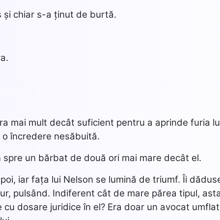
 și chiar s-a ținut de burtă.
a.
era mai mult decât suficient pentru a aprinde furia lu
u o încredere nesăbuită.
 spre un bărbat de două ori mai mare decât el.
oi, iar fața lui Nelson se lumină de triumf. Îi dădus
pur, pulsând. Indiferent cât de mare părea tipul, ast
cu dosare juridice în el? Era doar un avocat umflat