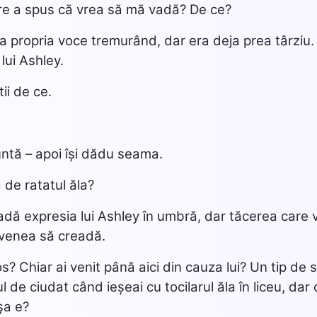
care a spus că vrea să mă vadă? De ce?
a propria voce tremurând, dar era deja prea târziu.
lui Ashley.
tii de ce.
untă – apoi își dădu seama.
 de ratatul ăla?
adă expresia lui Ashley în umbră, dar tăcerea care v
 venea să creadă.
os? Chiar ai venit până aici din cauza lui? Un tip de
l de ciudat când ieșeai cu tocilarul ăla în liceu, da
şa e?