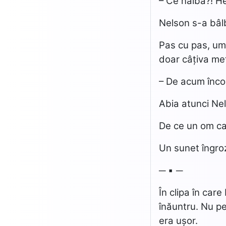
– Ce naiba?! He
Nelson s-a bâlb
Pas cu pas, umb
doar câțiva met
– De acum înco
Abia atunci Nel
De ce un om ca 
Un sunet îngroz
─ ▪ ─
În clipa în car
înăuntru. Nu pen
era ușor.