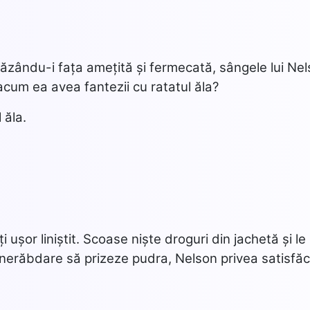
Văzându-i fața amețită și fermecată, sângele lui Ne
acum ea avea fantezii cu ratatul ăla?
 ăla.
i ușor liniștit. Scoase niște droguri din jachetă și le
 nerăbdare să prizeze pudra, Nelson privea satisfăc