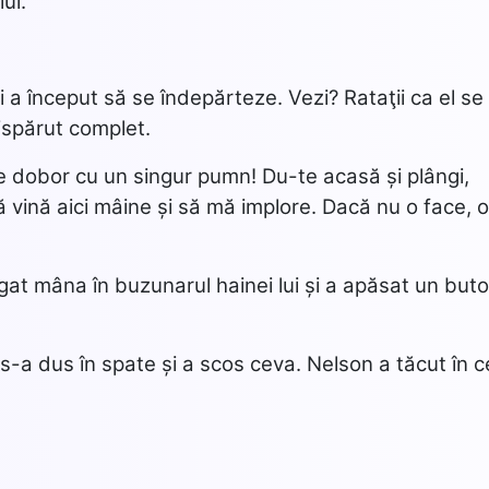
ui.
și a început să se îndepărteze. Vezi? Rataţii ca el se
ispărut complet.
 te dobor cu un singur pumn! Du-te acasă și plângi,
ă vină aici mâine și să mă implore. Dacă nu o face, o
gat mâna în buzunarul hainei lui și a apăsat un but
-a dus în spate și a scos ceva. Nelson a tăcut în c