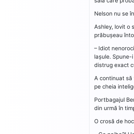
sală care proba
Nelson nu se în
Ashley, lovit o
prăbușeau înto
– Idiot nenoroc
lașule. Spune-i
distrug exact c
A continuat să 
pe cheia inteli
Portbagajul Ben
din urmă în tim
O crosă de hoc