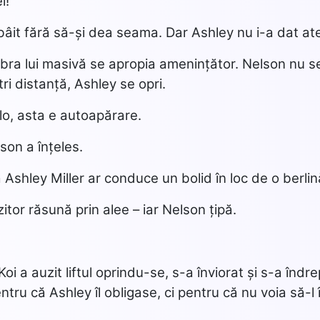
i!
âit fără să-și dea seama. Dar Ashley nu i-a dat at
ra lui masivă se apropia amenințător. Nelson nu se
ri distanță, Ashley se opri.
lo, asta e autoapărare.
son a înțeles.
Ashley Miller ar conduce un bolid în loc de o berlin
itor răsună prin alee – iar Nelson țipă.
e Koi a auzit liftul oprindu-se, s-a înviorat și s-a î
tru că Ashley îl obligase, ci pentru că nu voia să-l î