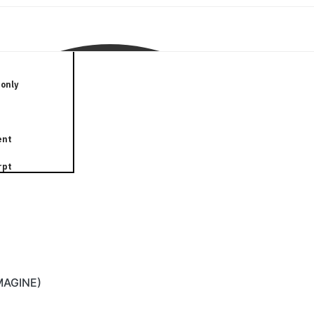
only
ent
rpt
IMAGINE)