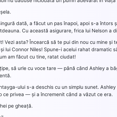
bil nu dăduse niciodată un pumn adevărat în viața l
șela.
 singură dată, a făcut un pas înapoi, apoi s-a întors 
tdeauna. Cu această asigurare, frica lui Nelson a d
it! Vezi asta? Încearcă să te pui din nou cu mine și
 și lui Connor Niles! Spune-i acelui rahat dramatic s
um am făcut cu tine, ratat ciudat!
țipe, să urle cu voce tare — până când Ashley a bă
gentă.
tayga-ului s-a deschis cu un simplu sunet. Ashley s
p ce privea — și a încremenit când a văzut ce era.
hei pe gheață.