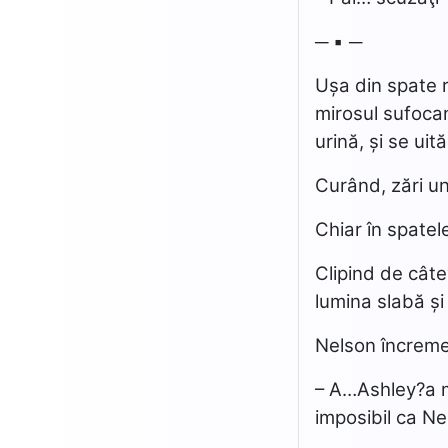
─ ▪ ─
Ușa din spate r
mirosul sufocan
urină, și se uită 
Curând, zări u
Chiar în spate
Clipind de cât
lumina slabă și
Nelson încreme
– A…Ashley?a mo
imposibil ca Ne