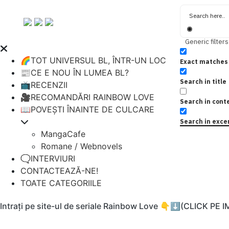
Generic filters
🌈TOT UNIVERSUL BL, ÎNTR-UN LOC
Exact matches 
📰CE E NOU ÎN LUMEA BL?
Search in title
📺RECENZII
🎥RECOMANDĂRI RAINBOW LOVE
Search in cont
📖POVEȘTI ÎNAINTE DE CULCARE
Search in exce
MangaCafe
Romane / Webnovels
🗨️INTERVIURI
CONTACTEAZĂ-NE!
TOATE CATEGORIILE
Intrați pe site-ul de seriale Rainbow Love 👇⬇️(CLICK PE 