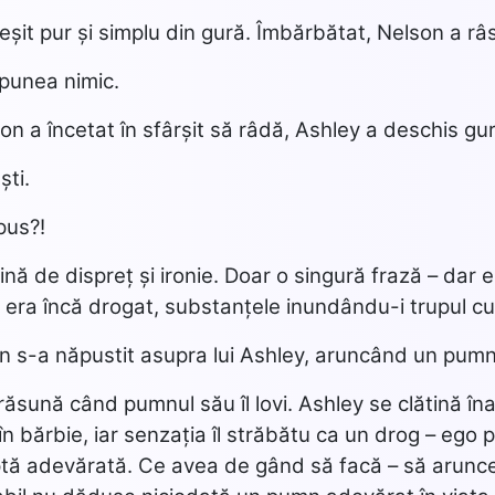
ieșit pur și simplu din gură. Îmbărbătat, Nelson a râs
spunea nimic.
n a încetat în sfârșit să râdă, Ashley a deschis gur
ști.
pus?!
lină de dispreț și ironie. Doar o singură frază – dar 
, era încă drogat, substanțele inundându-i trupul c
on s-a năpustit asupra lui Ashley, aruncând un pumn
ăsună când pumnul său îl lovi. Ashley se clătină înap
n bărbie, iar senzația îl străbătu ca un drog – ego 
ptă adevărată. Ce avea de gând să facă – să arunce 