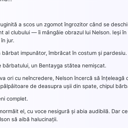
uginită a scos un zgomot îngrozitor când se deschis
t al clubului — îi mângâie obrazul lui Nelson. Ieși î
în jur.
n bărbat impunător, îmbrăcat în costum și pardesiu.
le bărbatului, un Bentayga stătea nemișcat.
eva ori cu neîncredere, Nelson încercă să înțeleag
 pâlpâitoare de deasupra ușii din spate, chipul bărba
ni complet.
rmăit el, cu voce nesigură și abia audibilă. Dar ce
lson să aibă halucinații.