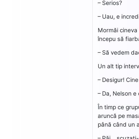
– Serios?
– Uau, e incred
Mormăi cineva v
începu să fiarb
– Să vedem dac
Un alt tip inte
– Desigur! Cine
– Da, Nelson e 
În timp ce grupu
aruncă pe masă.
până când un an
– Păi… scuzaţ