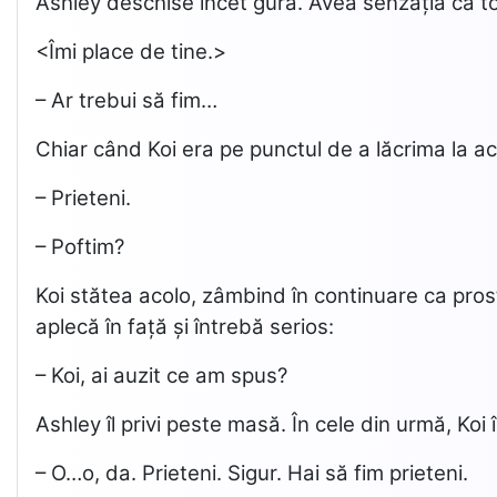
Ashley deschise încet gura. Avea senzația că tot
<Îmi place de tine.>
– Ar trebui să fim…
Chiar când Koi era pe punctul de a lăcrima la a
– Prieteni.
– Poftim?
Koi stătea acolo, zâmbind în continuare ca prost
aplecă în față și întrebă serios:
– Koi, ai auzit ce am spus?
Ashley îl privi peste masă. În cele din urmă, Koi în
– O…o, da. Prieteni. Sigur. Hai să fim prieteni.