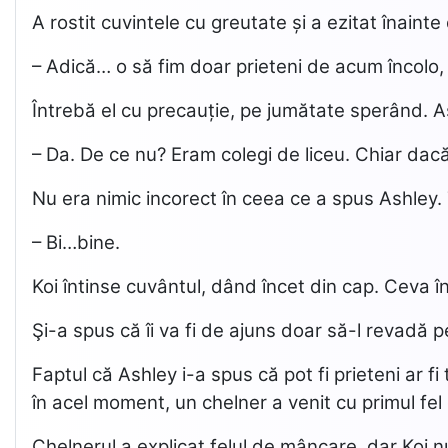
A rostit cuvintele cu greutate și a ezitat înaint
– Adică… o să fim doar prieteni de acum încolo,
Întrebă el cu precauție, pe jumătate sperând. A
– Da. De ce nu? Eram colegi de liceu. Chiar da
Nu era nimic incorect în ceea ce a spus Ashley. 
– Bi…bine.
Koi întinse cuvântul, dând încet din cap. Ceva î
Şi-a spus că îi va fi de ajuns doar să-l revadă
Faptul că Ashley i-a spus că pot fi prieteni ar 
în acel moment, un chelner a venit cu primul fel
Chelnerul a explicat felul de mâncare, dar Koi n