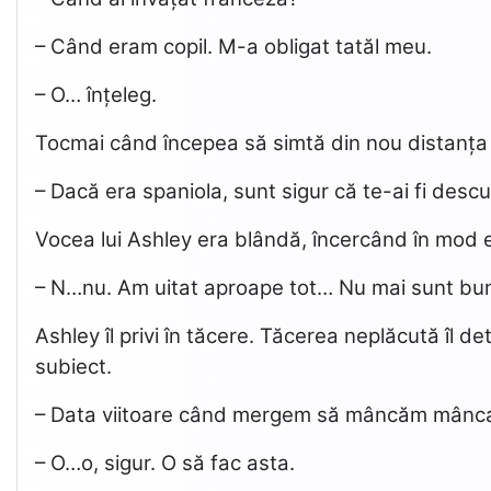
– Când eram copil. M-a obligat tatăl meu.
– O… înțeleg.
Tocmai când începea să simtă din nou distanța d
– Dacă era spaniola, sunt sigur că te-ai fi desc
Vocea lui Ashley era blândă, încercând în mod ev
– N…nu. Am uitat aproape tot… Nu mai sunt bu
Ashley îl privi în tăcere. Tăcerea neplăcută îl 
subiect.
– Data viitoare când mergem să mâncăm mâncar
– O…o, sigur. O să fac asta.