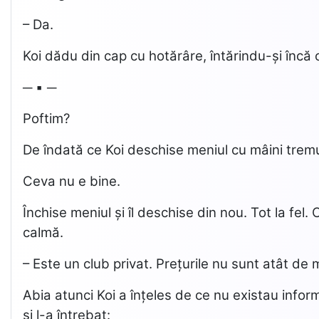
– Da.
Koi dădu din cap cu hotărâre, întărindu-și încă 
─ ▪ ─
Poftim?
De îndată ce Koi deschise meniul cu mâini tremu
Ceva nu e bine.
Închise meniul și îl deschise din nou. Tot la fel
calmă.
– Este un club privat. Prețurile nu sunt atât d
Abia atunci Koi a înțeles de ce nu existau informa
și l-a întrebat: