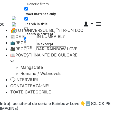
Generic filters
Exact matches only
Search in title
🌈TOT UNIVERSUL BL, ÎNTR-UN LOC
Search in content
📰CE E NOU ÎN LUMEA BL?
📺RECENZII
Search in excerpt
Search
🎥RECOMANDĂRI RAINBOW LOVE
📖POVEȘTI ÎNAINTE DE CULCARE
MangaCafe
Romane / Webnovels
🗨️INTERVIURI
CONTACTEAZĂ-NE!
TOATE CATEGORIILE
Intrați pe site-ul de seriale Rainbow Love 👇⬇️(CLICK PE
IMAGINE)