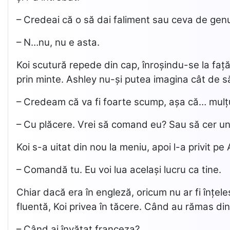
– Credeai că o să dai faliment sau ceva de gen
– N…nu, nu e asta.
Koi scutură repede din cap, înroșindu-se la față
prin minte. Ashley nu-și putea imagina cât de să
– Credeam că va fi foarte scump, așa că… mul
– Cu plăcere. Vrei să comand eu? Sau să cer un
Koi s-a uitat din nou la meniu, apoi l-a privit pe 
– Comandă tu. Eu voi lua același lucru ca tine.
Chiar dacă era în engleză, oricum nu ar fi înțe
fluentă, Koi privea în tăcere. Când au rămas din 
– Când ai învățat franceza?