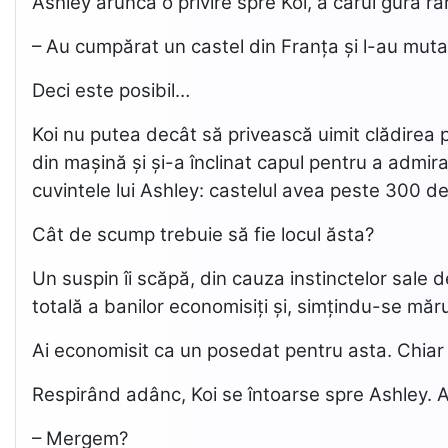
Ashley aruncă o privire spre Koi, a cărui gură 
– Au cumpărat un castel din Franța și l-au muta
Deci este posibil…
Koi nu putea decât să privească uimit clădirea p
din mașină și și-a înclinat capul pentru a admi
cuvintele lui Ashley: castelul avea peste 300 de 
Cât de scump trebuie să fie locul ăsta?
Un suspin îi scăpă, din cauza instinctelor sale 
totală a banilor economisiți și, simțindu-se măru
Ai economisit ca un posedat pentru asta. Chiar 
Respirând adânc, Koi se întoarse spre Ashley. Ashl
– Mergem?