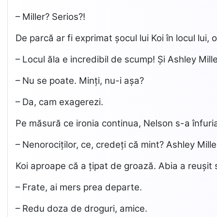
– Miller? Serios?!
De parcă ar fi exprimat șocul lui Koi în locul lui,
– Locul ăla e incredibil de scump! Și Ashley Mill
– Nu se poate. Minți, nu-i așa?
– Da, cam exagerezi.
Pe măsură ce ironia continua, Nelson s-a înfuri
– Nenorociților, ce, credeți că mint? Ashley Mill
Koi aproape că a țipat de groază. Abia a reușit să
– Frate, ai mers prea departe.
– Redu doza de droguri, amice.