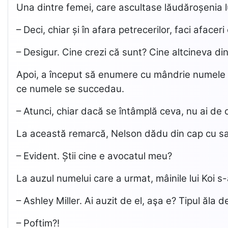
Una dintre femei, care ascultase lăudăroșenia lu
– Deci, chiar și în afara petrecerilor, faci afacer
– Desigur. Cine crezi că sunt? Cine altcineva di
Apoi, a început să enumere cu mândrie numele un
ce numele se succedau.
– Atunci, chiar dacă se întâmplă ceva, nu ai de ce 
La această remarcă, Nelson dădu din cap cu sat
– Evident. Știi cine e avocatul meu?
La auzul numelui care a urmat, mâinile lui Koi s
– Ashley Miller. Ai auzit de el, aşa e? Tipul ăla 
– Poftim?!