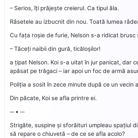
– Serios, îți prăjește creierul. Ca tipul ăla.
Râsetele au izbucnit din nou. Toată lumea râdea
Cu fața roșie de furie, Nelson s-a ridicat brusc 
– Tăceți naibii din gură, ticăloșilor!
a țipat Nelson. Koi s-a uitat în jur panicat, dar 
apăsat pe trăgaci – iar apoi un foc de armă asur
Poliția a sosit în zece minute după ce un vecin a s
Din păcate, Koi se afla printre ei.
─ ▪ ─
Strigăte, suspine și sforăituri umpleau spațiul d
să repare o chiuvetă – de ce se afla acolo?