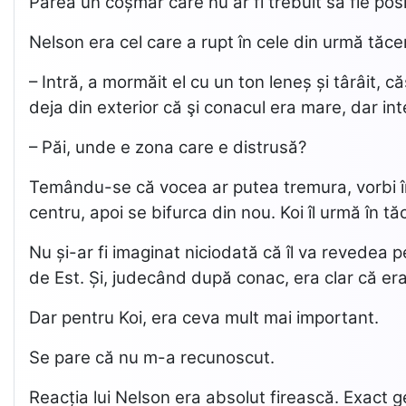
Părea un coșmar care nu ar fi trebuit să fie posi
Nelson era cel care a rupt în cele din urmă tăc
– Intră, a mormăit el cu un ton leneș și târâit, c
deja din exterior că şi conacul era mare, dar in
– Păi, unde e zona care e distrusă?
Temându-se că vocea ar putea tremura, vorbi înc
centru, apoi se bifurca din nou. Koi îl urmă în 
Nu și-ar fi imaginat niciodată că îl va revedea p
de Est. Și, judecând după conac, era clar că er
Dar pentru Koi, era ceva mult mai important.
Se pare că nu m-a recunoscut.
Reacția lui Nelson era absolut firească. Exact ge