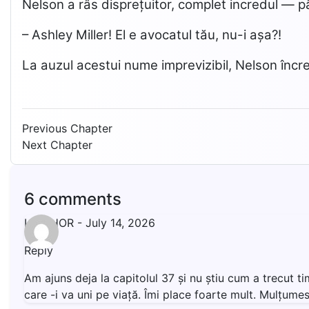
Nelson a râs disprețuitor, complet incredul — p
– Ashley Miller! El e avocatul tău, nu-i așa?!
La auzul acestui nume imprevizibil, Nelson înc
Previous Chapter
Next Chapter
6 comments
LIVISHOR
-
July 14, 2026
Reply
Am ajuns deja la capitolul 37 și nu știu cum a trecut t
care -i va uni pe viață. Îmi place foarte mult. Mulțumesc