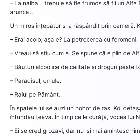
– La naiba… trebuie să fie frumos să fii un Alf
aruncat.
Un miros înțepător s-a răspândit prin cameră. Koi 
– Erai acolo, aşa e? La petrecerea cu feromoni
– Vreau să știu cum e. Se spune că e plin de Alfa
– Băuturi alcoolice de calitate și droguri peste 
– Paradisul, omule.
– Raiul pe Pământ.
În spatele lui se auzi un hohot de râs. Koi deta
înfundau țeava. În timp ce le curăța, vocea lui 
– Ei se cred grozavi, dar nu-și mai amintesc ni