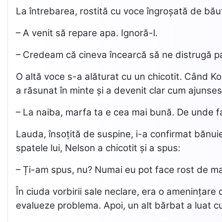
La întrebarea, rostită cu voce îngroșată de băut
– A venit să repare apa. Ignoră-l.
– Credeam că cineva încearcă să ne distrugă pa
O altă voce s-a alăturat cu un chicotit. Când Ko
a răsunat în minte și a devenit clar cum ajunse
– La naiba, marfa ta e cea mai bună. De unde fa
Lauda, însoțită de suspine, i-a confirmat bănui
spatele lui, Nelson a chicotit și a spus:
– Ți-am spus, nu? Numai eu pot face rost de mar
În ciuda vorbirii sale neclare, era o amenințare 
evalueze problema. Apoi, un alt bărbat a luat c