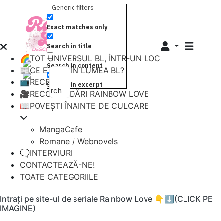
Generic filters
Exact matches only
Search in title
🌈TOT UNIVERSUL BL, ÎNTR-UN LOC
Search in content
📰CE E NOU ÎN LUMEA BL?
📺RECENZII
Search in excerpt
Search
🎥RECOMANDĂRI RAINBOW LOVE
📖POVEȘTI ÎNAINTE DE CULCARE
MangaCafe
Romane / Webnovels
🗨️INTERVIURI
CONTACTEAZĂ-NE!
TOATE CATEGORIILE
Intrați pe site-ul de seriale Rainbow Love 👇⬇️(CLICK PE
IMAGINE)