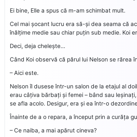
Ei bine, Elle a spus că m-am schimbat mult.
Cel mai șocant lucru era să-și dea seama că acu
înălțime medie sau chiar puțin sub medie. Koi er
Deci, deja chelește…
Când Koi observă că părul lui Nelson se rărea î
– Aici este.
Nelson îl dusese într-un salon de la etajul al d
erau câțiva bărbați și femei – bând sau leșinați,
se afla acolo. Desigur, era și ea într-o dezordine
Înainte de a o repara, a început prin a curăța gu
– Ce naiba, a mai apărut cineva?