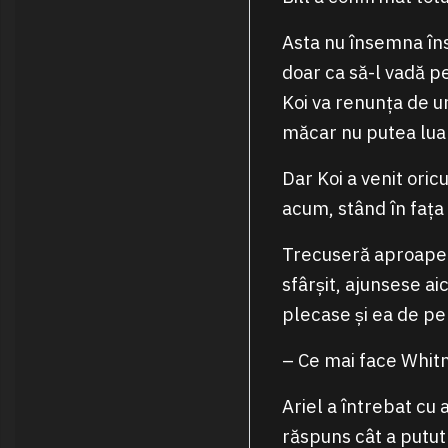
Asta nu însemna însă
doar ca să-l vadă pe 
Koi va renunța de un
măcar nu putea lua 
Dar Koi a venit oric
acum, stând în fața l
Trecuseră aproape z
sfârșit, ajunsese ai
plecase și ea de pe
– Ce mai face Whit
Ariel a întrebat cu 
răspuns cât a putut 