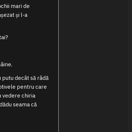
ochii mari de
șezat și l-a
tai?
mâine.
nu putu decât să râdă
otivele pentru care
n vedere chiria
i dădu seama că