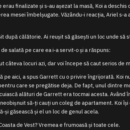
 erau finalizate și s-au așezat la masă, Koi a deschis 
rea mesei îmbelșugate. Văzându-i reacția, Ariel s-a a
it după călătorie. Ai reușit să găsești un loc unde să s
e de salată pe care ea i-a servit-o și a răspuns:
t câteva locuri azi, dar voi începe să caut serios de 
ă pe aici, a spus Garrett cu o privire îngrijorată. Koi 
pentru care se pregătise deja. De fapt, unul dintre m
ocuiască alături de Garrett era tocmai acesta. Având î
 neobișnuit să-ți cauți un coleg de apartament. Koi îș
ă-și găsească și el un loc de genul acela.
Coasta de Vest? Vremea e frumoasă și toate cele.