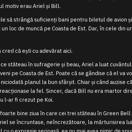
 motiv erau Ariel și Bill.
zile să strângă suficienți bani pentru biletul de avion 
 un loc de muncă pe Coasta de Est. Dar, în cele din ur
 cred că ești cu adevărat aici.
e stăteau în sufragerie și beau, Ariel a luat cuvântul
 veni pe Coasta de Est. Poate că se gândise că el va 
niciodată planul la bun sfârșit. Chiar și când auzise că 
reacționase la fel. Sincer, dacă Bill nu era martor direc
u l-ar fi crezut pe Koi.
 foarte bine ziua în care cei trei stăteau în Green Bell
riel se încruntase, neîncrezătoare, la mărturisirea lui
ul cu o expresie serioasă, ea nu mai avea nimic de spu