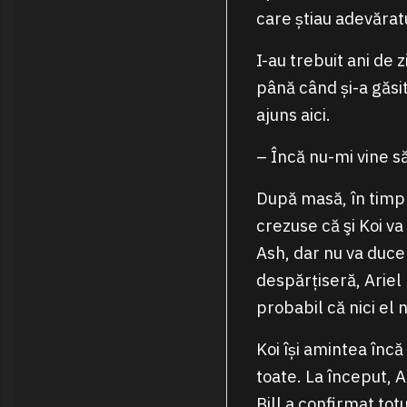
care știau adevăratul
I-au trebuit ani de 
până când și-a găsit
ajuns aici.
– Încă nu-mi vine să
După masă, în timp c
crezuse că şi Koi va
Ash, dar nu va duce 
despărțiseră, Ariel 
probabil că nici el n
Koi își amintea încă
toate. La început, A
Bill a confirmat tot