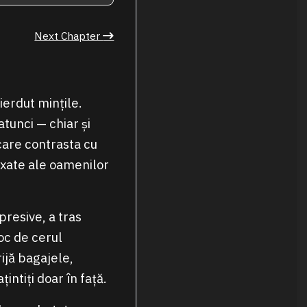
Next Chapter
ierdut mințile.
tunci — chiar și
 care contrasta cu
axate ale oamenilor
resive, a tras
loc de cerul
rijă bagajele,
intiți doar în față.