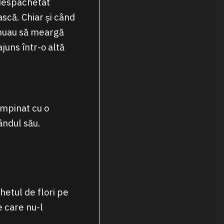
a despachetat
ască. Chiar și când
inuau să meargă
juns într-o altă
tâmpinat cu o
ândul său.
chetul de flori pe
e care nu-l