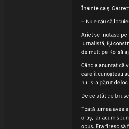
Înainte ca şi Garret
– Nu e rău să locuie
Ariel se mutase pe 
jurnalistă, își cons
de mult pe Koi să aj
Când a anunțat că va
care îl cunoșteau au
nu i s-a părut deloc
De ce atât de brusc
Toată lumea avea ace
oraș, iar acum spu
opus. Era firesc să 