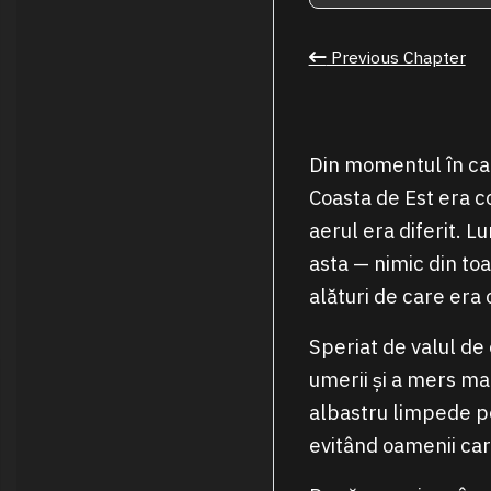
Previous Chapter
Din momentul în care
Coasta de Est era c
aerul era diferit. L
asta — nimic din to
alături de care era 
Speriat de valul de
umerii și a mers mai
albastru limpede pe 
evitând oamenii care