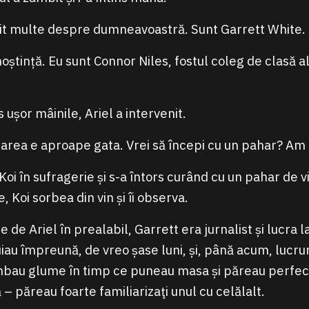
it multe despre dumneavoastră. Sunt Garrett White. Iu
oștință. Eu sunt Connor Niles, fostul coleg de clasă al 
 ușor mâinile, Ariel a intervenit.
rea e aproape gata. Vrei să începi cu un pahar? Am p
Koi în sufragerie și s-a întors curând cu un pahar de vi
, Koi sorbea din vin și îi observa.
de Ariel în prealabil, Garrett era jurnalist și lucra l
uiau împreună, de vreo șase luni, și, până acum, lucru
bau glume în timp ce puneau masa și păreau perfect 
 – păreau foarte familiarizaţi unul cu celălalt.