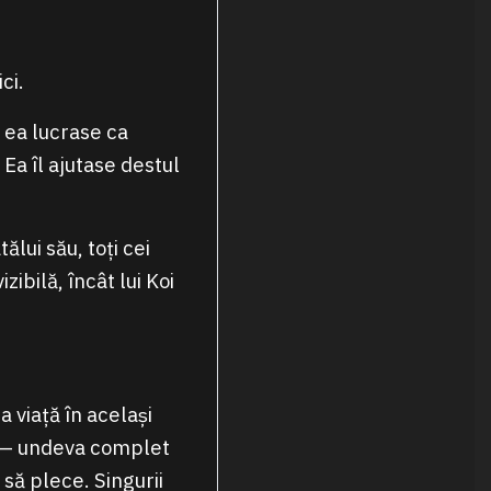
ci.
 ea lucrase ca
 Ea îl ajutase destul
lui său, toți cei
ibilă, încât lui Koi
 viață în același
ă — undeva complet
 să plece. Singurii