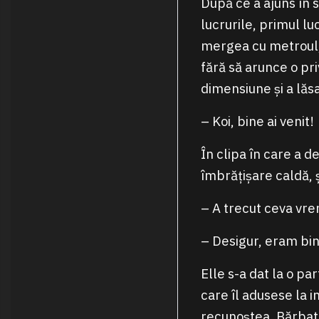
După ce a ajuns în s
lucrurile, primul lu
mergea cu metroul, 
fără să arunce o pri
dimensiune și a lăs
– Koi, bine ai venit!
În clipa în care a de
îmbrățișare caldă, ș
– A trecut ceva vre
– Desigur, eram bin
Elle s-a dat la o par
care îl adusese la i
recunoștea. Bărbatu