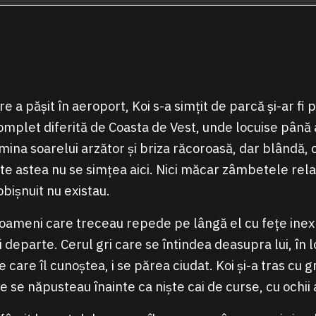
 a pășit în aeroport, Koi s-a simțit de parcă și-ar fi p
omplet diferită de Coasta de Vest, unde locuise până a
umina soarelui arzător și briza răcoroasă, dar blândă,
ate astea nu se simțea aici. Nici măcar zâmbetele rel
obișnuit nu existau.
 oameni care treceau repede pe lângă el cu fețe inexp
 departe. Cerul gri care se întindea deasupra lui, în 
care îl cunoștea, i se părea ciudat. Koi și-a tras cu g
 se năpusteau înainte ca niște cai de curse, cu ochii aț