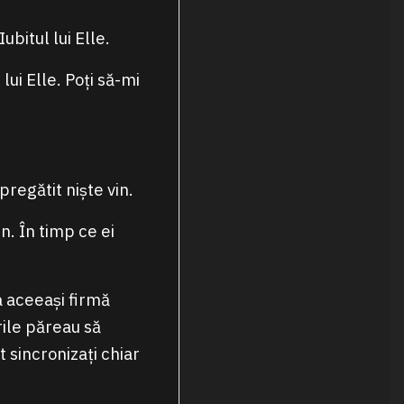
bitul lui Elle.
lui Elle. Poți să-mi
regătit niște vin.
n. În timp ce ei
a aceeași firmă
rile păreau să
sincronizați chiar