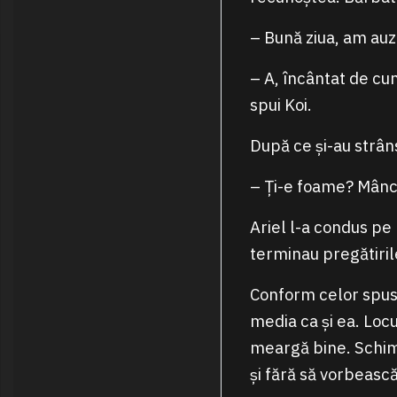
– Bună ziua, am auz
– A, încântat de cun
spui Koi.
După ce și-au strâns
– Ți-e foame? Mânca
Ariel l-a condus pe 
terminau pregătirile
Conform celor spuse 
media ca și ea. Loc
meargă bine. Schim
și fără să vorbească