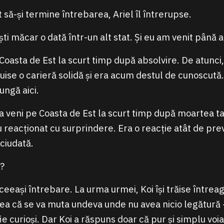
t să-și termine întrebarea, Ariel îl întrerupse.
ști măcar o dată într-un alt stat. Și eu am venit până ai
Coasta de Est la scurt timp după absolvire. De atunci,
truise o carieră solidă și era acum destul de cunoscută.
ungă aici.
 veni pe Coasta de Est la scurt timp după moartea tată
 reacționat cu surprindere. Era o reacție atât de previz
 ciudată.
?
eași întrebare. La urma urmei, Koi își trăise întreaga
nea că se va muta undeva unde nu avea nicio legătur
fie curioși. Dar Koi a răspuns doar că pur și simplu voia