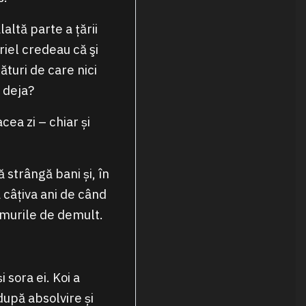
altă parte a țării
Ariel credeau că şi
ături de care nici
 deja?
cea zi – chiar și
 strângă bani și, în
 câțiva ani de când
emurile de demult.
 sora ei. Koi a
după absolvire și