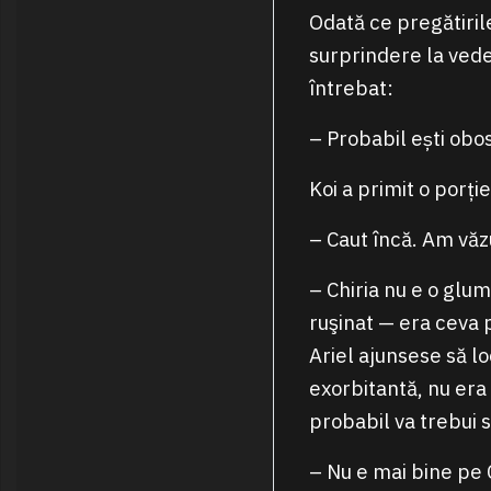
Odată ce pregătirile
surprindere la vede
întrebat:
– Probabil ești obos
Koi a primit o porți
– Caut încă. Am văzu
– Chiria nu e o glum
ruşinat — era ceva 
Ariel ajunsese să l
exorbitantă, nu era
probabil va trebui s
– Nu e mai bine pe 