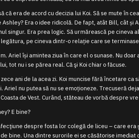
 că era de acord cu decizia lui Koi. Să se mute în ceal
Ashley? Era o idee ridicolă. De fapt, atât Bill, cât și 
ul singur. Era prea logic. Să urmărească pe cineva al
legătura, pe cineva dintr-o relație care se terminase
um. Ariel își amintea ziua în care el o sunase. Nu doar a
ui, tot nu i se părea real. Că şi Koi chiar o făcuse.
ece ani de la acea zi. Koi muncise fără încetare ca să
ci. Ariel nu putea să nu se emoționeze. Trecuseră deja
 Coasta de Vest. Curând, stăteau de vorbă despre vr
ney? E bine?
afecţiune despre fosta lor colegă de liceu – care era și
de bine. Una dintre surorile ei se căsătorise imediat 