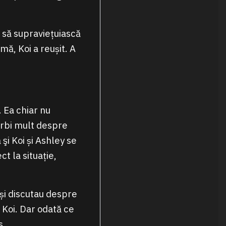
și să supraviețuiască
mă, Koi a reușit. A
. Ea chiar nu
vorbi mult despre
şi Koi și Ashley se
t la situație,
 și discutau despre
 Koi. Dar odată ce
s.