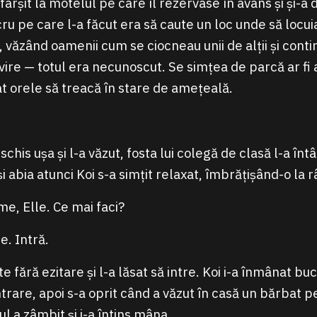
fârșit la motelul pe care îl rezervase în avans și și-
cru pe care l-a făcut era să caute un loc unde să locui
văzând oamenii cum se ciocneau unii de alții și cont
vire — totul era necunoscut. Se simțea de parcă ar fi a
at orele să treacă în stare de amețeală.
schis ușa și l-a văzut, fosta lui colegă de clasă l-a în
i abia atunci Koi s-a simțit relaxat, îmbrățișând-o la r
me, Elle. Ce mai faci?
e. Intră.
te fără ezitare și l-a lăsat să intre. Koi i-a înmânat bu
ntrare, apoi s-a oprit când a văzut în casă un bărbat p
l a zâmbit și i-a întins mâna.