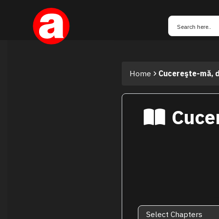
Home
Cucereşte-mă, da
Cucer