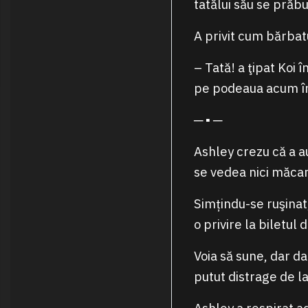
tatălui său se prăbu
A privit cum bărbat
– Tată! a ţipat Koi 
pe podeaua acum îm
─ ▪ ─
Ashley crezu că a auz
se vedea nici măcar
Simțindu-se ruşinat,
o privire la biletul
Voia să sune, dar da
putut distrage de l