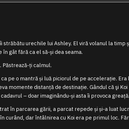
 străbătu urechile lui Ashley. El viră volanul la timp și
se în gât fără ca el să-și dea seama.
. Păstrează-ți calmul.
 ca pe o mantră și luă piciorul de pe accelerație. Era 
va momente distanță de destinație. Gândul că şi Koi ar
i cadavrul – doar imaginându-și asta îi provoca greață
trat în parcarea gării, a parcat repede și și-a luat lucr
în curând, dar întâlnirea cu Koi era pe primul loc. Fără