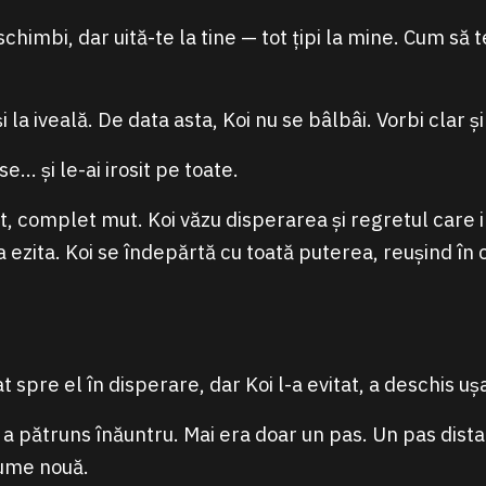
schimbi, dar uită-te la tine — tot țipi la mine. Cum să 
și la iveală. De data asta, Koi nu se bâlbâi. Vorbi clar și
e… și le-ai irosit pe toate.
t, complet mut. Koi văzu disperarea și regretul care i
 ezita. Koi se îndepărtă cu toată puterea, reușind în 
t spre el în disperare, dar Koi l-a evitat, a deschis u
 a pătruns înăuntru. Mai era doar un pas. Un pas dista
lume nouă.