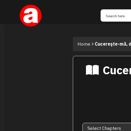
Home
Cucereşte-mă, da
Cucer