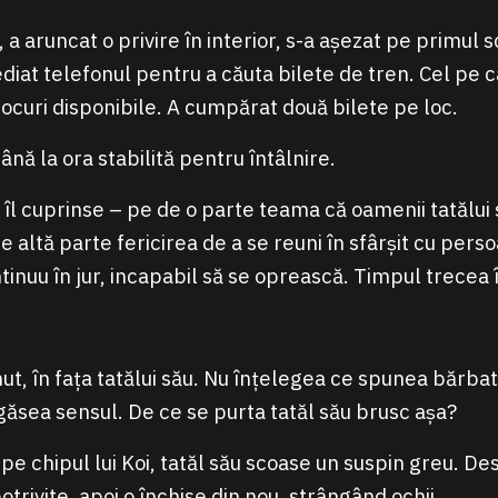
, a aruncat o privire în interior, s-a așezat pe primul 
ediat telefonul pentru a căuta bilete de tren. Cel pe c
curi disponibile. A cumpărat două bilete pe loc.
ână la ora stabilită pentru întâlnire.
îl cuprinse – pe de o parte teama că oamenii tatălui s
 altă parte fericirea de a se reuni în sfârșit cu pers
ntinuu în jur, incapabil să se oprească. Timpul trecea 
mut, în fața tatălui său. Nu înțelegea ce spunea bărbat
 găsea sensul. De ce se purta tatăl său brusc așa?
pe chipul lui Koi, tatăl său scoase un suspin greu. De
trivite, apoi o închise din nou, strângând ochii.