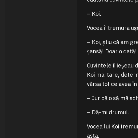
– Koi.
Vocea îi tremura ușo
– Koi, știu că am g
șansă! Doar o dată!
Cuvintele îi ieșeau 
Koi mai tare, deter
vărsa tot ce avea în
– Jur că o să mă sch
– Dă-mi drumul.
Vocea lui Koi tremu
asta.