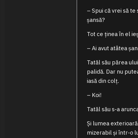
– Spui că vrei să te 
șansă?
Tot ce ținea în el ie
– Ai avut atâtea șans
Tatăl său părea ului
palidă. Dar nu putea
iasă din colț.
– Koi!
Tatăl său s-a arunca
Și lumea exterioară
mizerabil și într-o 