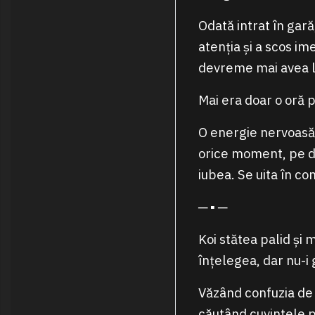
Odată intrat în gară
atenția și a scos im
devreme mai avea lo
Mai era doar o oră p
O energie nervoasă 
orice moment, pe de
iubea. Se uita în co
─ ▪ ─
Koi stătea palid și 
înțelegea, dar nu-i
Văzând confuzia de 
căutând cuvintele po