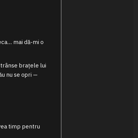
leca… mai dă-mi o
strânse brațele lui
ău nu se opri —
avea timp pentru