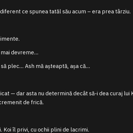
ndiferent ce spunea tatăl său acum – era prea târziu.
ntimente.
ta mai devreme…
 să plec… Ash mă așteaptă, așa că…
icat — dar asta nu determină decât să-i dea curaj lui 
remenit de frică.
Koi îl privi, cu ochii plini de lacrimi.