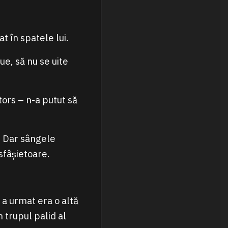
t în spatele lui.
ue, să nu se uite
tors – n-a putut să
. Dar sângele
sfâșietoare.
 a urmat era o altă
 trupul palid al