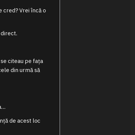
te cred? Vrei încă o
 direct.
 se citeau pe fața
cele din urmă să
șa…
nță de acest loc