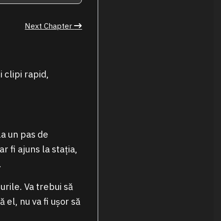
Next Chapter
 clipi rapid,
la un pas de
 fi ajuns la stația,
.
urile. Va trebui să
 el, nu va fi ușor să