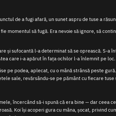
nctul de a fugi afară, un sunet aspru de tuse a răsuna
fie momentul să fugă. Era nevoie să ignore, să contin
are și sufocantă l-a determinat să se oprească. S-a în
ștea care i-a apărut în fața ochilor l-a înlemnit pe loc.
ise pe podea, aplecat, cu o mână strânsă peste gură
tele sale, revărsându-se pe pământ cu fiecare tuse 
numele, încercând să-i spună că era bine — dar ceea ce
oasă. Koi își acoperi gura cu mâna, șocat, privind cum