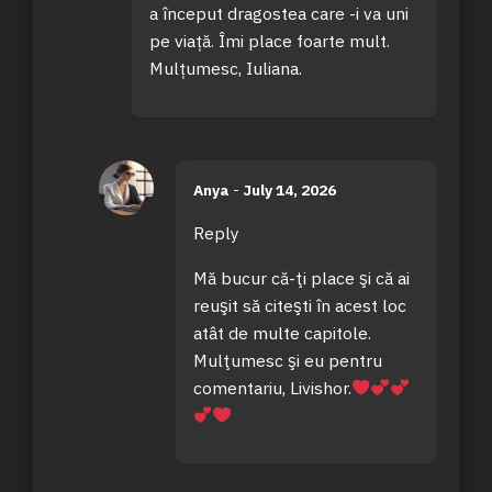
a început dragostea care -i va uni
pe viață. Îmi place foarte mult.
Mulțumesc, Iuliana.
Anya
-
July 14, 2026
Reply
Mă bucur că-ţi place şi că ai
reuşit să citeşti în acest loc
atât de multe capitole.
Mulţumesc şi eu pentru
comentariu, Livishor.