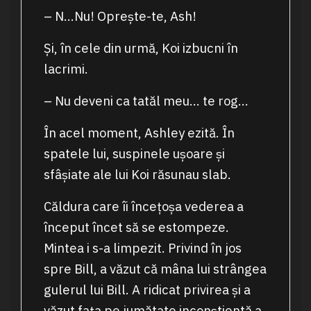
– N…Nu! Oprește-te, Ash!
Și, în cele din urmă, Koi izbucni în
lacrimi.
– Nu deveni ca tatăl meu… te rog…
În acel moment, Ashley ezită. În
spatele lui, suspinele ușoare și
sfâșiate ale lui Koi răsunau slab.
Căldura care îi încețoșa vederea a
început încet să se estompeze.
Mintea i s-a limpezit. Privind în jos
spre Bill, a văzut că mâna lui strângea
gulerul lui Bill. A ridicat privirea și a
văzut fața pe jumătate inconștientă a