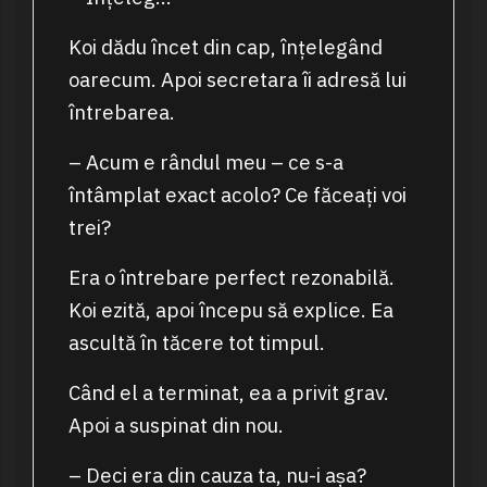
Koi dădu încet din cap, înțelegând
oarecum. Apoi secretara îi adresă lui
întrebarea.
– Acum e rândul meu – ce s-a
întâmplat exact acolo? Ce făceați voi
trei?
Era o întrebare perfect rezonabilă.
Koi ezită, apoi începu să explice. Ea
ascultă în tăcere tot timpul.
Când el a terminat, ea a privit grav.
Apoi a suspinat din nou.
– Deci era din cauza ta, nu-i așa?