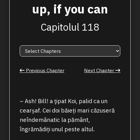
up, if you can
Capitolul 118
Previous Chapter
Next Chapter
– Ash! Bill! a ţipat Koi, palid ca un
cearșaf. Cei doi băieți mari căzuseră
neîndemânatic la pământ,
îngrămădiți unul peste altul.