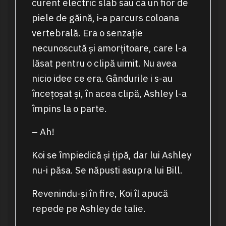
curent electric slab sau ca un fior de
piele de găină, i-a parcurs coloana
vertebrală. Era o senzație
necunoscută și amorțitoare, care l-a
lăsat pentru o clipă uimit. Nu avea
nicio idee ce era. Gândurile i s-au
încețoșat și, în acea clipă, Ashley l-a
împins la o parte.
– Ah!
Koi se împiedică și țipă, dar lui Ashley
nu-i păsa. Se năpusti asupra lui Bill.
Revenindu-și în fire, Koi îl apucă
repede pe Ashley de talie.