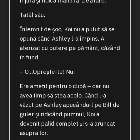
înjura și ridica mâna fără ezitare.
Tatăl său.
Înlemnit de șoc, Koi nu a putut să se
opună când Ashley l-a împins. A
aterizat cu putere pe pământ, căzând
în fund.
– O…Oprește-te! Nu!
Era amețit pentru o clipă – dar nu
avea timp să stea acolo. Când l-a
văzut pe Ashley apucându-l pe Bill de
guler și ridicând pumnul, Koi a
devenit palid complet și s-a aruncat
asupra lor.