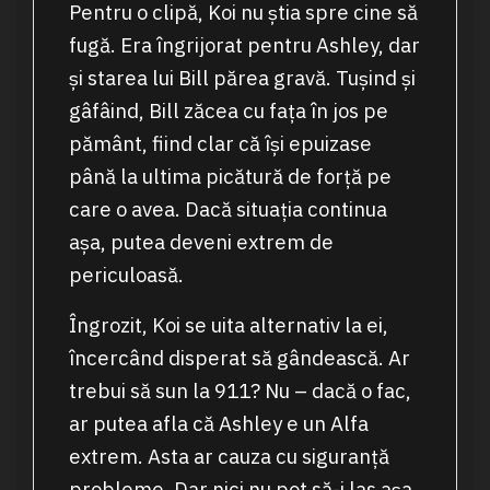
Pentru o clipă, Koi nu știa spre cine să
fugă. Era îngrijorat pentru Ashley, dar
și starea lui Bill părea gravă. Tușind și
gâfâind, Bill zăcea cu fața în jos pe
pământ, fiind clar că își epuizase
până la ultima picătură de forță pe
care o avea. Dacă situația continua
așa, putea deveni extrem de
periculoasă.
Îngrozit, Koi se uita alternativ la ei,
încercând disperat să gândească. Ar
trebui să sun la 911? Nu – dacă o fac,
ar putea afla că Ashley e un Alfa
extrem. Asta ar cauza cu siguranță
probleme. Dar nici nu pot să-i las așa.