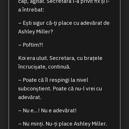
cap, agitat. Secretara l-a privit fix și l-
a întrebat:
– Ești sigur că-ţi place cu adevărat de
Ashley Miller?
– Poftim?!
Koi era uluit. Secretara, cu brațele
încrucișate, continuă.
– Poate că îl respingi la nivel
subconștient. Poate că nu-l vrei cu
adevărat.
– Nu e…! Nu e adevărat!
– Nu minți. Nu-ți place Ashley Miller.