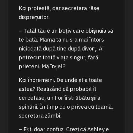
Koi protestă, dar secretara râse
disprețuitor.
– Tatăl tău e un bețiv care obișnuia să
te bată. Mama ta nu s-a mai întors
niciodată după tine după divorț. Ai
petrecut toată viața singur, fără
prieteni. Mă înșel?
Koi încremeni. De unde știa toate
astea? Realizând că probabil îl
cercetase, un fior îi străbătu șira
spinării. În timp ce o privea cu teamă,
secretara zâmbi.
– Ești doar confuz. Crezi că Ashley e