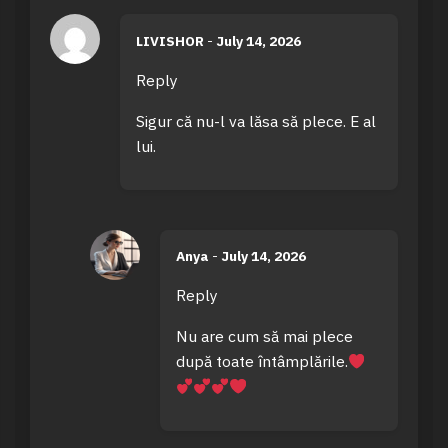
LIVISHOR
-
July 14, 2026
Reply
Sigur că nu-l va lăsa să plece. E al
lui.
Anya
-
July 14, 2026
Reply
Nu are cum să mai plece
după toate întâmplările.