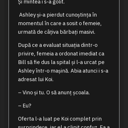
Și mintea i s-a golit.
Ashley și-a pierdut cunoștința în
momentul în care a sosit o femeie,
urmată de câțiva bărbați masivi.
După ce a evaluat situația dintr-o
privire, femeia a ordonat imediat ca
Bill să fie dus la spital și l-a urcat pe
Ashley într-o mașină. Abia atunci i s-a
adresat lui Koi.
– Vino și tu. O să anunț școala.
– Eu?
Oferta l-a luat pe Koi complet prin
surprindere, iar el a clipit confuz. Ea a