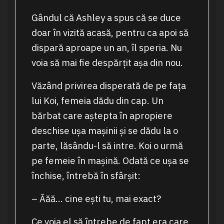
Gândul că Ashley a spus că se duce
doar în vizită acasă, pentru ca apoi să
dispară aproape un an, îl speria. Nu
voia să mai fie despărțit așa din nou.
Văzând privirea disperată de pe fața
lui Koi, femeia dădu din cap. Un
bărbat care aștepta în apropiere
deschise ușa mașinii și se dădu la o
parte, lăsându-l să intre. Koi o urmă
pe femeie în mașină. Odată ce ușa se
închise, întrebă în sfârșit:
– Ăăă… cine ești tu, mai exact?
Ce voia el să întrebe de fapt era care