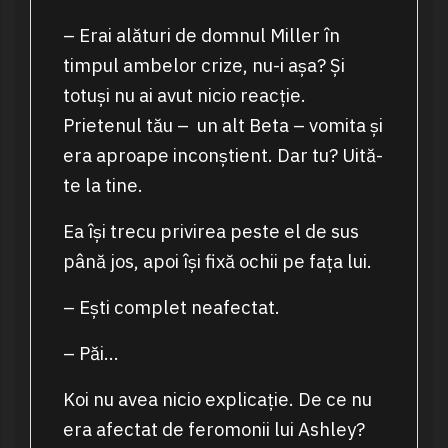
– Erai alături de domnul Miller în
timpul ambelor crize, nu-i așa? Și
totuși nu ai avut nicio reacție.
Prietenul tău – un alt Beta – vomita și
era aproape inconștient. Dar tu? Uită-
te la tine.
Ea își trecu privirea peste el de sus
până jos, apoi își fixă ochii pe fața lui.
– Ești complet neafectat.
– Păi…
Koi nu avea nicio explicație. De ce nu
era afectat de feromonii lui Ashley?