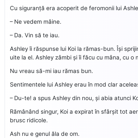
Cu siguranță era acoperit de feromonii lui Ashl
– Ne vedem mâine.
– Da. Vin să te iau.
Ashley îi răspunse lui Koi la rămas-bun. Își sprij
uite la el. Ashley zâmbi și îi făcu cu mâna, cu o 
Nu vreau să-mi iau rămas bun.
Sentimentele lui Ashley erau în mod clar acele
– Du-te! a spus Ashley din nou, și abia atunci Koi
Rămânând singur, Koi a expirat în sfârșit tot aer
brusc ridicole.
Ash nu e genul ăla de om.