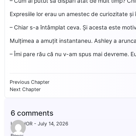
– Cum ai putut să dispari atât de mult timp? Chi
Expresiile lor erau un amestec de curiozitate și
– Chiar s-a întâmplat ceva. Și acesta este moti
Mulțimea a amuțit instantaneu. Ashley a aruncat o
– Îmi pare rău că nu v-am spus mai devreme. E
Previous Chapter
Next Chapter
6 comments
LIVISHOR
-
July 14, 2026
Reply