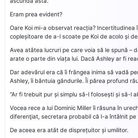
ascundă asta.
Eram prea evident?
Oare Koi mi-a observat reacția? Incertitudinea î
copleșitoare de a-l scoate pe Koi de acolo și 
Avea atâtea lucruri pe care voia să le spună – da
arate o parte din viața lui. Dacă Ashley ar fi re
Dar adevărul era că îi frângea inima să vadă pe
Ashley, îi bântuia gândurile. Îi părea profund ră
“Ar fi trebuit pur și simplu să-l folosești și să-l
Vocea rece a lui Dominic Miller îi răsuna în urech
diferenţiat, secretara probabil că l-a întâlnit pe 
De aceea era atât de disprețuitor și umilitor.