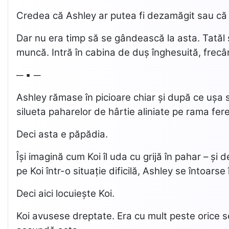
Credea că Ashley ar putea fi dezamăgit sau că l
Dar nu era timp să se gândească la asta. Tatăl s
muncă. Intră în cabina de duș înghesuită, frec
─ ▪ ─
Ashley rămase în picioare chiar și după ce ușa s
silueta paharelor de hârtie aliniate pe rama fere
Deci asta e păpădia.
Își imagină cum Koi îl uda cu grijă în pahar – și
pe Koi într-o situație dificilă, Ashley se întoa
Deci aici locuiește Koi.
Koi avusese dreptate. Era cu mult peste orice s