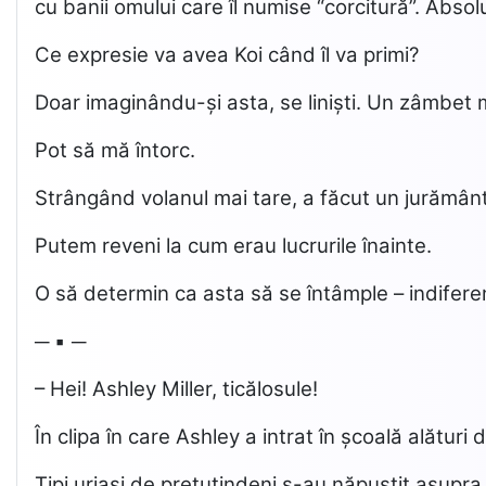
cu banii omului care îl numise “corcitură”. Absol
Ce expresie va avea Koi când îl va primi?
Doar imaginându-și asta, se liniști. Un zâmbet mi
Pot să mă întorc.
Strângând volanul mai tare, a făcut un jurământ
Putem reveni la cum erau lucrurile înainte.
O să determin ca asta să se întâmple – indiferent
─ ▪ ─
– Hei! Ashley Miller, ticălosule!
În clipa în care Ashley a intrat în școală alături d
Tipi uriași de pretutindeni s-au năpustit asupra 