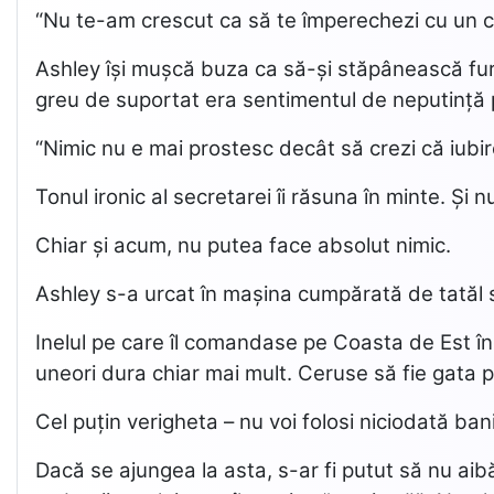
“Nu te-am crescut ca să te împerechezi cu un 
Ashley își mușcă buza ca să-și stăpânească furia
greu de suportat era sentimentul de neputință p
“Nimic nu e mai prostesc decât să crezi că iub
Tonul ironic al secretarei îi răsuna în minte. Și
Chiar și acum, nu putea face absolut nimic.
Ashley s-a urcat în mașina cumpărată de tatăl să
Inelul pe care îl comandase pe Coasta de Est înc
uneori dura chiar mai mult. Ceruse să fie gata 
Cel puțin verigheta – nu voi folosi niciodată bani
Dacă se ajungea la asta, s-ar fi putut să nu aibă