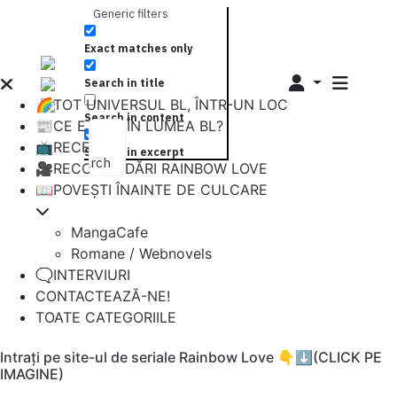
Generic filters
Exact matches only
Search in title
🌈TOT UNIVERSUL BL, ÎNTR-UN LOC
Search in content
📰CE E NOU ÎN LUMEA BL?
📺RECENZII
Search in excerpt
Search
🎥RECOMANDĂRI RAINBOW LOVE
📖POVEȘTI ÎNAINTE DE CULCARE
MangaCafe
Romane / Webnovels
🗨️INTERVIURI
CONTACTEAZĂ-NE!
TOATE CATEGORIILE
Intrați pe site-ul de seriale Rainbow Love 👇⬇️(CLICK PE
IMAGINE)