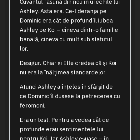
Cuvântul răsună din nou în urechile lui
Ashley. Asta era. Ce-l deranja pe
Dominic era cât de profund îl iubea
Ashley pe Koi – cineva dintr-o familie
banală, cineva cu mult sub statutul
lor.
Desigur. Chiar și Elle credea că şi Koi
nu era la înălțimea standardelor.
Atunci Ashley a înțeles în sfârșit de
ce Dominic îl dusese la petrecerea cu
feromoni.
Era un test. Pentru a vedea cât de
profunde erau sentimentele lui
pentru Koi. Iar Ashley eșuase – în