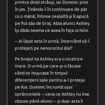
printre dinții strânși, iar Dominic privi
în jos. Ținându-l în continuare de păr
cu o mână, întinse cealaltă și îl apucă
pe fiul său de braț. Abia atunci Ashley
își dădu seama ce avea în fața ochilor.
– Ai lăsat asta în urmă, încercând să-l
protejezi pe nenorocitul ăla?
Pe brațul lui Ashley era o cicatrice
mare. O urmă pe care și-o făcuse
când se mușcase în timpul
diferenţierii sale pentru a-l proteja
pe Koi. Dominic încruntă ușor
sprâncenele – ceva ce Ashley nu mai
văzuse până atunci – și doar asta îi