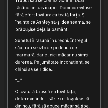
Trupul său se clătină violent. Doar
făcând un pas înapoi, Dominic evitase
fără efort lovitura cu toată forța. Și
înainte ca Ashley să-și dea seama, se
prăbușise deja la pământ.
Sunetul îi răsună în urechi. Întregul
său trup se izbi de podeaua de
marmură, dar el nici măcar nu simți
durerea. Pe jumătate inconștient, se
chinui să se ridice…
“…”
O lovitură bruscă i-a lovit fața,
determinându-l să se rostogolească
din nou, fără să apuce măcar să țipe.