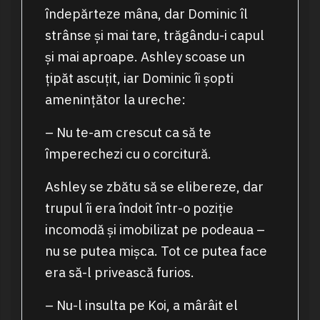
îndepărteze mâna, dar Dominic îl
strânse și mai tare, trăgându-i capul
și mai aproape. Ashley scoase un
țipăt ascuțit, iar Dominic îi șopti
amenințător la ureche:
– Nu te-am crescut ca să te
împerechezi cu o corcitură.
Ashley se zbătu să se elibereze, dar
trupul îi era îndoit într-o poziție
incomodă și imobilizat pe podeaua –
nu se putea mișca. Tot ce putea face
era să-l privească furios.
– Nu-l insulta pe Koi, a mârâit el