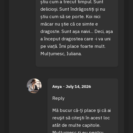
știu cum a trecut timpul. Sunt
delicioși. Sunt îndrăgostiți și nu
știu cum să se porte. Koi nici
măcar nu știe că ce simte e
dragoste. Sunt așa naivi… Deci, așa
a început dragostea care -i va uni
pe viață. Îmi place foarte mult.
Mulțumesc, Iuliana.
Anya
-
July 14, 2026
Reply
Mă bucur că-ţi place şi că ai
reuşit să citeşti în acest loc
atât de multe capitole.
Mulţumesc şi eu pentru