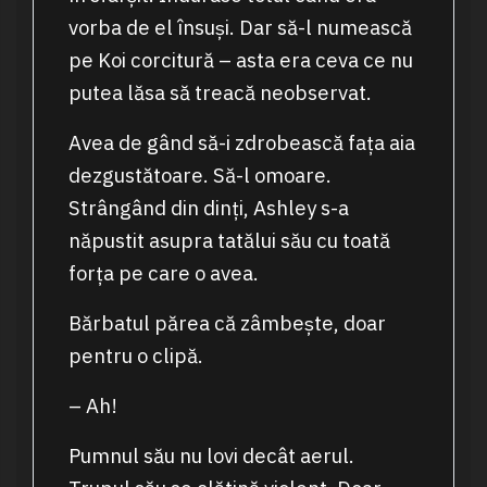
vorba de el însuși. Dar să-l numească
pe Koi corcitură – asta era ceva ce nu
putea lăsa să treacă neobservat.
Avea de gând să-i zdrobească fața aia
dezgustătoare. Să-l omoare.
Strângând din dinți, Ashley s-a
năpustit asupra tatălui său cu toată
forța pe care o avea.
Bărbatul părea că zâmbește, doar
pentru o clipă.
– Ah!
Pumnul său nu lovi decât aerul.