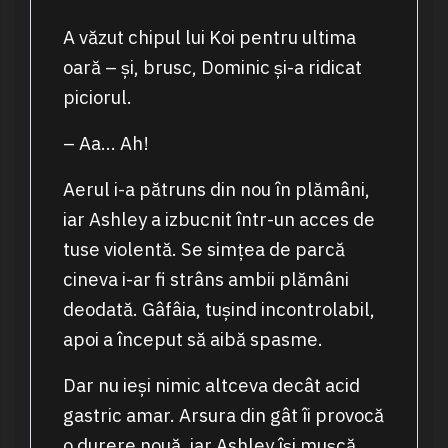
A văzut chipul lui Koi pentru ultima
oară – și, brusc, Dominic și-a ridicat
piciorul.
– Aa… Ah!
Aerul i-a pătruns din nou în plămâni,
iar Ashley a izbucnit într-un acces de
tuse violentă. Se simțea de parcă
cineva i-ar fi strâns ambii plămâni
deodată. Gâfâia, tușind incontrolabil,
apoi a început să aibă spasme.
Dar nu ieși nimic altceva decât acid
gastric amar. Arsura din gât îi provocă
o durere nouă, iar Ashley își mușcă