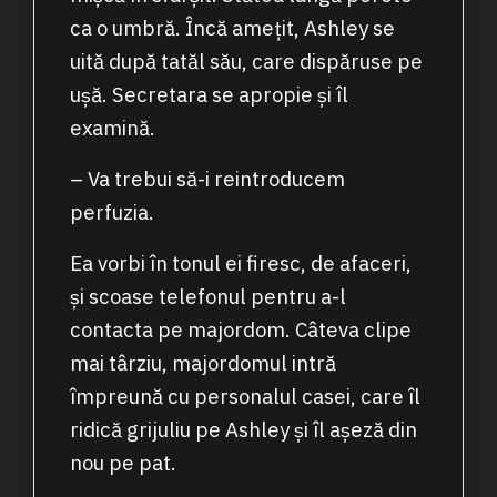
ca o umbră. Încă amețit, Ashley se
uită după tatăl său, care dispăruse pe
ușă. Secretara se apropie și îl
examină.
– Va trebui să-i reintroducem
perfuzia.
Ea vorbi în tonul ei firesc, de afaceri,
și scoase telefonul pentru a-l
contacta pe majordom. Câteva clipe
mai târziu, majordomul intră
împreună cu personalul casei, care îl
ridică grijuliu pe Ashley și îl așeză din
nou pe pat.