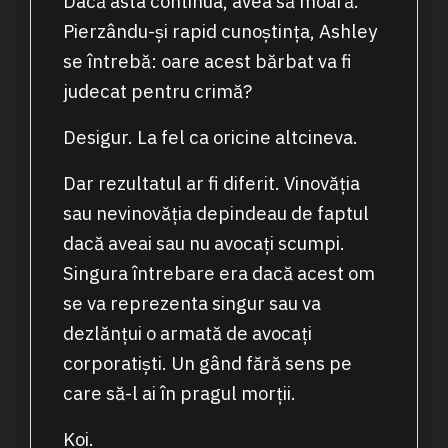
Dacă asta continua, avea să moară.
Pierzându-și rapid cunoștința, Ashley
se întrebă: oare acest bărbat va fi
judecat pentru crimă?
Desigur. La fel ca oricine altcineva.
Dar rezultatul ar fi diferit. Vinovăția
sau nevinovăția depindeau de faptul
dacă aveai sau nu avocați scumpi.
Singura întrebare era dacă acest om
se va reprezenta singur sau va
dezlănțui o armată de avocați
corporatiști. Un gând fără sens pe
care să-l ai în pragul morții.
Koi.