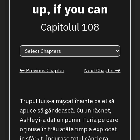
up, if you can
Capitolul 108
Previous Chapter
Next Chapter
Trupul lui s-a mișcat înainte ca el să
apuce să gândească. Cu un răcnet,
Ashley i-a dat un pumn. Furia pe care
o ținuse în frâu atâta timp a explodat
în sfârșit. Îndurase totul când era