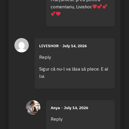
comentariu, Livishor.
LIVISHOR
-
July 14, 2026
Reply
Sigur că nu-l va lăsa să plece. E al
lui.
Anya
-
July 14, 2026
Reply