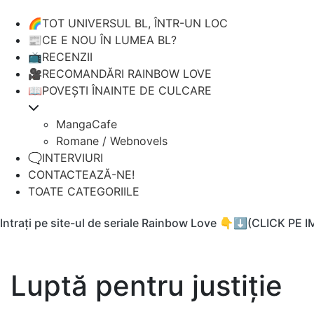
🌈TOT UNIVERSUL BL, ÎNTR-UN LOC
📰CE E NOU ÎN LUMEA BL?
📺RECENZII
🎥RECOMANDĂRI RAINBOW LOVE
📖POVEȘTI ÎNAINTE DE CULCARE
MangaCafe
Romane / Webnovels
🗨️INTERVIURI
CONTACTEAZĂ-NE!
TOATE CATEGORIILE
Intrați pe site-ul de seriale Rainbow Love 👇⬇️(CLICK PE 
Luptă pentru justiție