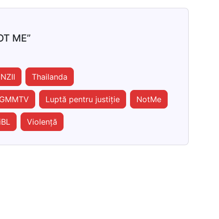
OT ME”
NZII
Thailanda
GMMTV
Luptă pentru justiție
NotMe
iBL
Violență