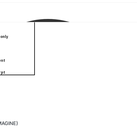
only
ent
rpt
IMAGINE)