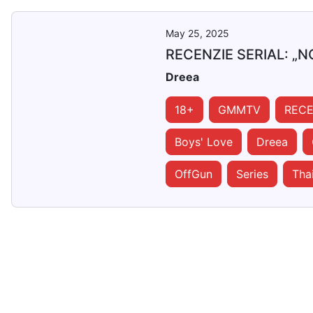
May 25, 2025
RECENZIE SERIAL: „N
Dreea
18+
GMMTV
RECE
Boys' Love
Dreea
OffGun
Series
Tha