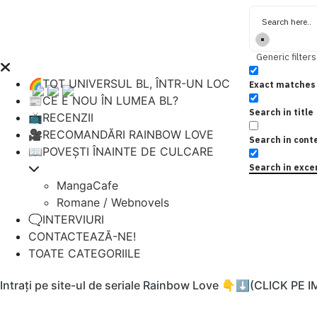
Generic filters
🌈TOT UNIVERSUL BL, ÎNTR-UN LOC
Exact matches 
📰CE E NOU ÎN LUMEA BL?
Search in title
📺RECENZII
🎥RECOMANDĂRI RAINBOW LOVE
Search in cont
📖POVEȘTI ÎNAINTE DE CULCARE
Search in exce
MangaCafe
Romane / Webnovels
🗨️INTERVIURI
CONTACTEAZĂ-NE!
TOATE CATEGORIILE
Intrați pe site-ul de seriale Rainbow Love 👇⬇️(CLICK PE 