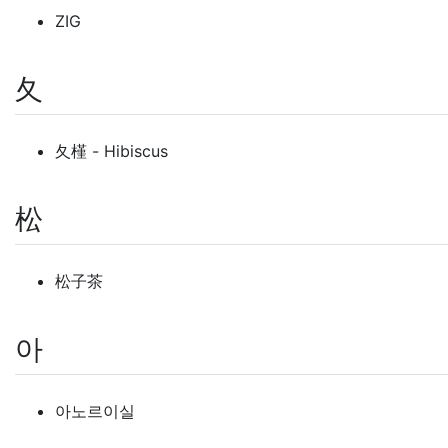
ZIG
夂
夂槿 - Hibiscus
松
松子茶
아
아노르이실