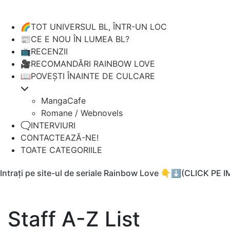
🌈TOT UNIVERSUL BL, ÎNTR-UN LOC
📰CE E NOU ÎN LUMEA BL?
📺RECENZII
🎥RECOMANDĂRI RAINBOW LOVE
📖POVEȘTI ÎNAINTE DE CULCARE
MangaCafe
Romane / Webnovels
🗨️INTERVIURI
CONTACTEAZĂ-NE!
TOATE CATEGORIILE
Intrați pe site-ul de seriale Rainbow Love 👇⬇️(CLICK PE 
Staff A-Z List