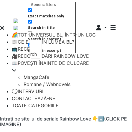
Generic filters
Exact matches only
Search in title
🌈TOT UNIVERSUL BL, ÎNTR-UN LOC
Search in content
📰CE E NOU ÎN LUMEA BL?
📺RECENZII
Search in excerpt
Search
🎥RECOMANDĂRI RAINBOW LOVE
📖POVEȘTI ÎNAINTE DE CULCARE
MangaCafe
Romane / Webnovels
🗨️INTERVIURI
CONTACTEAZĂ-NE!
TOATE CATEGORIILE
Intrați pe site-ul de seriale Rainbow Love 👇⬇️(CLICK PE
IMAGINE)