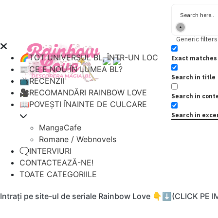
Generic filters
🌈TOT UNIVERSUL BL, ÎNTR-UN LOC
Exact matches 
📰CE E NOU ÎN LUMEA BL?
Search in title
📺RECENZII
🎥RECOMANDĂRI RAINBOW LOVE
Search in cont
📖POVEȘTI ÎNAINTE DE CULCARE
Search in exce
MangaCafe
Romane / Webnovels
🗨️INTERVIURI
CONTACTEAZĂ-NE!
TOATE CATEGORIILE
Intrați pe site-ul de seriale Rainbow Love 👇⬇️(CLICK PE 