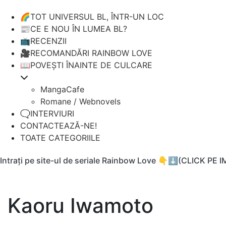
🌈TOT UNIVERSUL BL, ÎNTR-UN LOC
📰CE E NOU ÎN LUMEA BL?
📺RECENZII
🎥RECOMANDĂRI RAINBOW LOVE
📖POVEȘTI ÎNAINTE DE CULCARE
MangaCafe
Romane / Webnovels
🗨️INTERVIURI
CONTACTEAZĂ-NE!
TOATE CATEGORIILE
Intrați pe site-ul de seriale Rainbow Love 👇⬇️(CLICK PE 
Kaoru Iwamoto