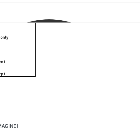
only
ent
rpt
IMAGINE)