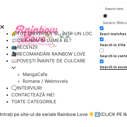
Generic filters
🌈TOT UNIVERSUL BL, ÎNTR-UN LOC
Exact matches 
📰CE E NOU ÎN LUMEA BL?
Search in title
📺RECENZII
🎥RECOMANDĂRI RAINBOW LOVE
Search in cont
📖POVEȘTI ÎNAINTE DE CULCARE
Search in exce
MangaCafe
Romane / Webnovels
🗨️INTERVIURI
CONTACTEAZĂ-NE!
TOATE CATEGORIILE
Intrați pe site-ul de seriale Rainbow Love 👇⬇️(CLICK PE 