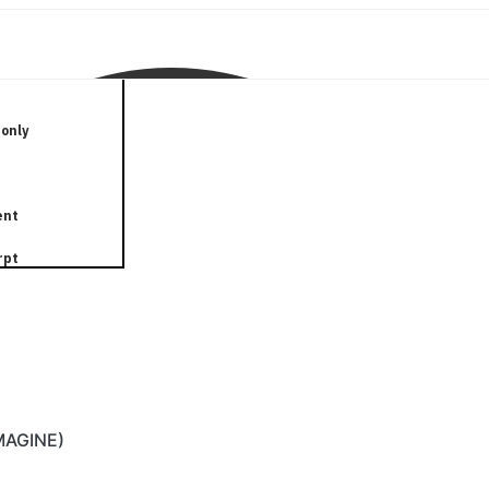
only
ent
rpt
IMAGINE)