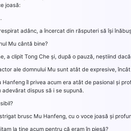
ce joasă:
.
spirat adânc, a încercat din răsputeri să își înăbu
nul Mu cântă bine?
ne, a clipit Tong Che și, după o pauză, neștiind dac
e actor ale domnului Mu sunt atât de expresive, încât
u Hanfeng îl privea acum era atât de pasional și prof
 adevărat dispus să i se supună.
sibil?
 strigat brusc Mu Hanfeng, cu o voce joasă și profu
itam la tine acum pentru că eram în piesă?