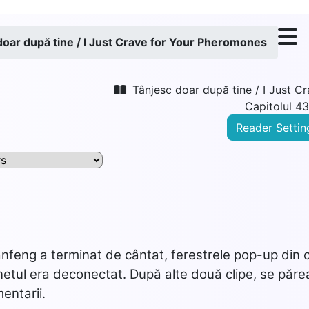
doar după tine / I Just Crave for Your Pheromones
Tânjesc doar după tine / I Just 
Capitolul 4
Reader Settin
feng a terminat de cântat, ferestrele pop-up din ca
netul era deconectat. După alte două clipe, se păre
entarii.