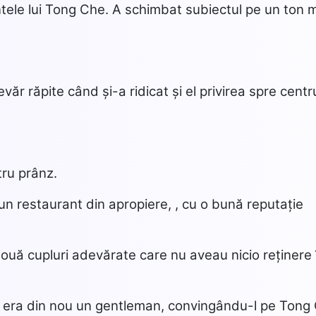
ntele lui Tong Che. A schimbat subiectul pe un ton 
ăr răpite când și-a ridicat și el privirea spre centr
tru prânz.
un restaurant din apropiere, , cu o bună reputație
 două cupluri adevărate care nu aveau nicio reținere 
nu era din nou un gentleman, convingându-l pe Tong