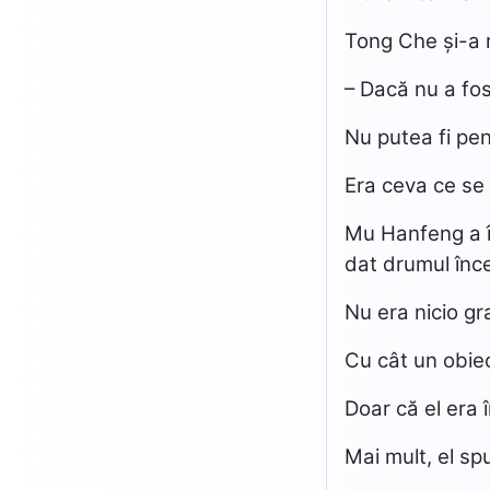
Tong Che și-a r
– Dacă nu a fos
Nu putea fi pen
Era ceva ce se 
Mu Hanfeng a în
dat drumul înce
Nu era nicio gr
Cu cât un obiec
Doar că el era 
Mai mult, el spu