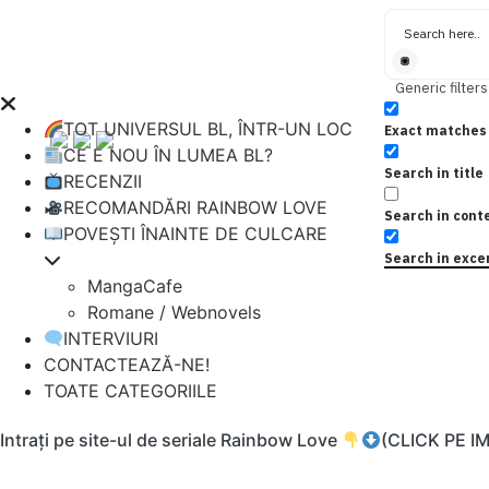
Generic filters
TOT UNIVERSUL BL, ÎNTR-UN LOC
Exact matches 
CE E NOU ÎN LUMEA BL?
Search in title
RECENZII
RECOMANDĂRI RAINBOW LOVE
Search in cont
POVEȘTI ÎNAINTE DE CULCARE
Search in exce
MangaCafe
Romane / Webnovels
INTERVIURI
CONTACTEAZĂ-NE!
TOATE CATEGORIILE
Intrați pe site-ul de seriale Rainbow Love
(CLICK PE I