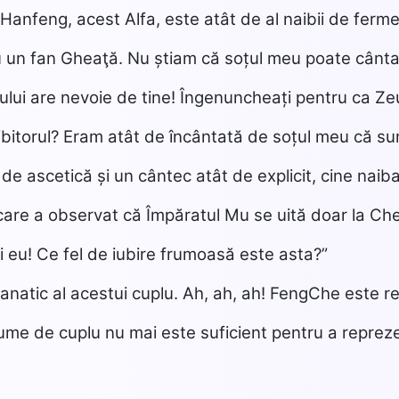
anfeng, acest Alfa, este atât de al naibii de ferme
u un fan Gheaţă. Nu știam că soțul meu poate cânta
lui are nevoie de tine! Îngenuncheați pentru ca Zeu
bitorul? Eram atât de încântată de soțul meu că sun
 de ascetică și un cântec atât de explicit, cine naib
 care a observat că Împăratul Mu se uită doar la Ch
 eu! Ce fel de iubire frumoasă este asta?”
anatic al acestui cuplu. Ah, ah, ah! FengChe este re
me de cuplu nu mai este suficient pentru a reprez