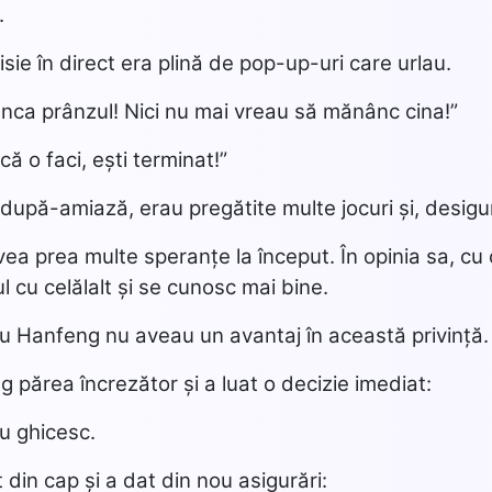
.
sie în direct era plină de pop-up-uri care urlau.
nca prânzul! Nici nu mai vreau să mănânc cina!”
că o faci, ești terminat!”
după-amiază, erau pregătite multe jocuri și, desigur,
a prea multe speranțe la început. În opinia sa, cu 
ul cu celălalt și se cunosc mai bine.
Mu Hanfeng nu aveau un avantaj în această privință.
părea încrezător și a luat o decizie imediat:
u ghicesc.
din cap și a dat din nou asigurări: