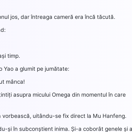
onul jos, dar întreaga cameră era încă tăcută.
nd:
ași timp.
ao Yao a glumit pe jumătate:
tut mânca!
țintiți asupra micului Omega din momentul în care
ă vorbească, uitându-se fix direct la Mu Hanfeng.
du-și în subconștient inima. Și-a coborât genele și 