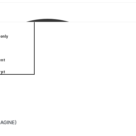
only
ent
rpt
MAGINE)