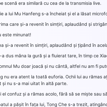
 scenă era similară cu cea de la transmisia live.
ie a lui Mu Hanfeng s-a încheiat și el a lăsat microf
rima care și-a revenit în simțiri, aplaudând și strigâ
u este minunat!
a și-a revenit în simțiri, aplaudând și țipând în acel
i-a dus mâna la gură și a fluierat tare, în timp ce Xi
 domnul Mu doar joacă și nu cântă, altfel nu am fi pu
nu era atent la toată euforia. Ochii lui au rămas a
 și nu s-a mai uitat în altă parte.
 el confuz și a rămas acolo, fără să se miște sau s
tul a pășit în fața lui, Tong Che s-a trezit, atingân