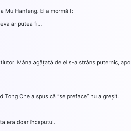
nea Mu Hanfeng. El a mormăit:
ceva ar putea fi…
iutor. Mâna agățată de el s-a strâns puternic, apoi
ând Tong Che a spus că “se preface” nu a greșit.
asta era doar începutul.