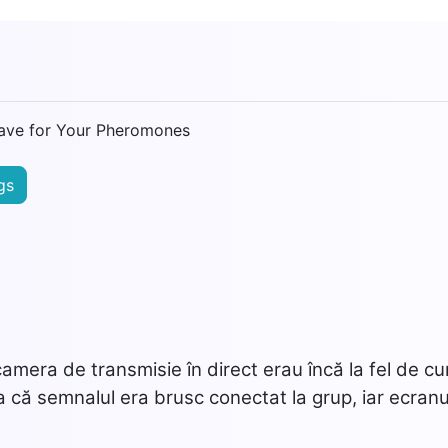
Crave for Your Pheromones
3
gs
mera de transmisie în direct erau încă la fel de cu
a că semnalul era brusc conectat la grup, iar ecranu