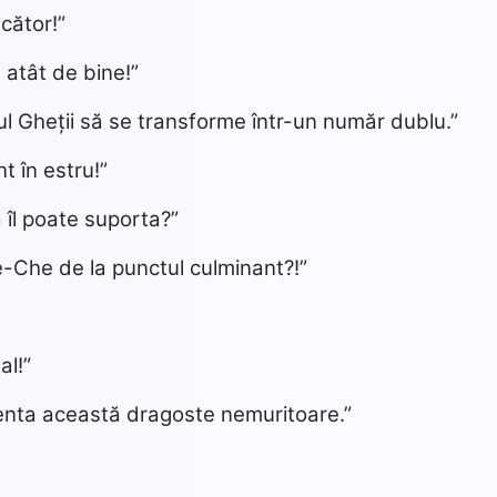
cător!”
 atât de bine!”
l Gheții să se transforme într-un număr dublu.”
t în estru!”
a îl poate suporta?”
e-Che de la punctul culminant?!”
al!”
enta această dragoste nemuritoare.”