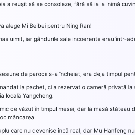
 a reușit să se consoleze, fără să ia la inimă cuvi
l va alege Mi Beibei pentru Ning Ran!
s uimit, iar gândurile sale incoerente erau într-adev
siune de parodii s-a încheiat, era deja timpul pen
andat la pachet, ci a rezervat o cameră privată la 
ia locală Yangcheng.
 nimic de văzut în timpul mesei, dar la masă stăteau
roc mâncarea.
cuplu care nu devenise încă real, dar Mu Hanfeng 