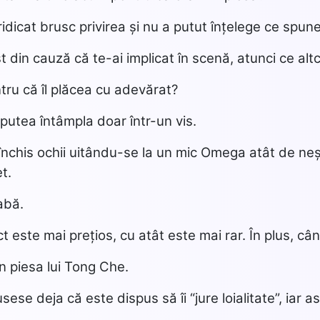
idicat brusc privirea și nu a putut înțelege ce spu
t din cauză că te-ai implicat în scenă, atunci ce alt
tru că îl plăcea cu adevărat?
putea întâmpla doar într-un vis.
chis ochii uitându-se la un mic Omega atât de neșt
t.
abă.
t este mai prețios, cu atât este mai rar. În plus, c
în piesa lui Tong Che.
sese deja că este dispus să îi “jure loialitate”, iar 