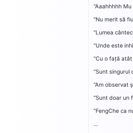
“Aaahhhhh Mu H
“Nu merit să fi
“Lumea cântecu
“Unde este inhi
“Cu o față atât
“Sunt singurul
“Am observat și
“Sunt doar un f
“FengChe ca nu
…