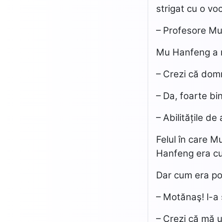
strigat cu o vo
– Profesore Mu
Mu Hanfeng a re
– Crezi că dom
– Da, foarte bi
– Abilitățile d
Felul în care M
Hanfeng era cu
Dar cum era po
– Motănaş! l-a
– Crezi că mă u