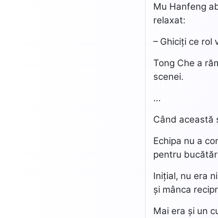
Mu Hanfeng abia
relaxat:
– Ghiciți ce ro
Tong Che a răma
scenei.
…
Când această se
Echipa nu a com
pentru bucătăr
Inițial, nu era
și mânca recip
Mai era și un 