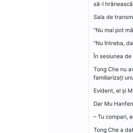
să-l hrănească
Sala de transmi
“Nu mai pot mâ
“Nu întreba, da
În sesiunea de 
Tong Che nu ave
familiarizați un
Evident, el și 
Dar Mu Hanfeng 
– Tu compari, e
Tong Che a dat 