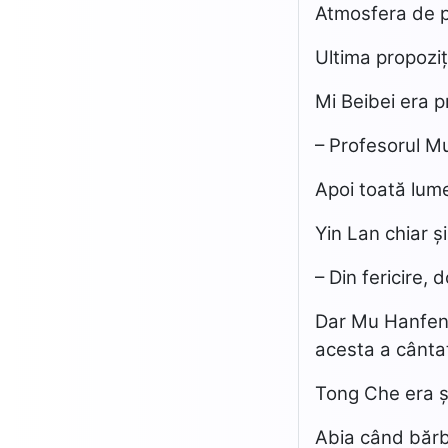
Atmosfera de pe
Ultima propoziț
Mi Beibei era p
– Profesorul M
Apoi toată lume
Yin Lan chiar ș
– Din fericire,
Dar Mu Hanfeng 
acesta a cântat
Tong Che era și
Abia când bărba