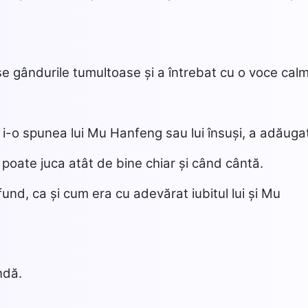
șe gândurile tumultoase și a întrebat cu o voce cal
ă i-o spunea lui Mu Hanfeng sau lui însuși, a adăuga
 poate juca atât de bine chiar și când cântă.
und, ca și cum era cu adevărat iubitul lui și Mu
ndă.