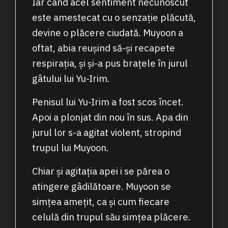
Iar când acel sentiment necunoscut
este amestecat cu o senzație plăcută,
devine o plăcere ciudată. Muyoon a
oftat, abia reușind să-și recapete
respirația, și și-a pus brațele în jurul
gâtului lui Yu-Irim.
Penisul lui Yu-Irim a fost scos încet.
Apoi a plonjat din nou în sus. Apa din
jurul lor s-a agitat violent, stropind
trupul lui Muyoon.
Chiar și agitația apei i se părea o
atingere gâdilătoare. Muyoon se
simțea amețit, ca și cum fiecare
celulă din trupul său simțea plăcere.