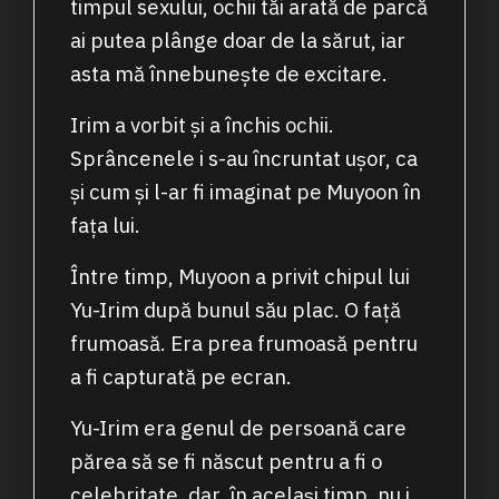
timpul sexului, ochii tăi arată de parcă
ai putea plânge doar de la sărut, iar
asta mă înnebunește de excitare.
Irim a vorbit și a închis ochii.
Sprâncenele i s-au încruntat ușor, ca
și cum și l-ar fi imaginat pe Muyoon în
fața lui.
Între timp, Muyoon a privit chipul lui
Yu-Irim după bunul său plac. O față
frumoasă. Era prea frumoasă pentru
a fi capturată pe ecran.
Yu-Irim era genul de persoană care
părea să se fi născut pentru a fi o
celebritate, dar, în același timp, nu i