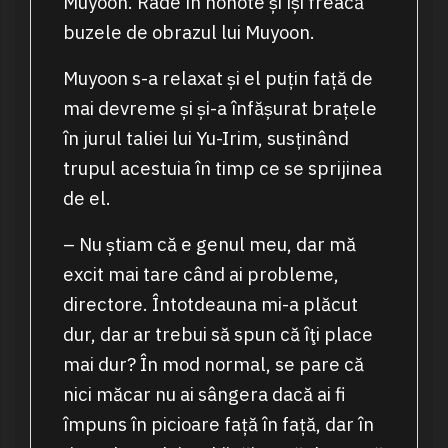
Muyoon. Râde în hohote și își freacă
buzele de obrazul lui Muyoon.
Muyoon s-a relaxat și el puțin față de
mai devreme și și-a înfășurat brațele
în jurul taliei lui Yu-Irim, susținând
trupul acestuia în timp ce se sprijinea
de el.
– Nu știam că e genul meu, dar mă
excit mai tare când ai probleme,
directore. Întotdeauna mi-a plăcut
dur, dar ar trebui să spun că îţi place
mai dur? În mod normal, se pare că
nici măcar nu ai sângera dacă ai fi
împuns în picioare față în față, dar în