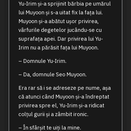
Yu-Irim și-a sprijinit bărbia pe umărul
lui Muyoon și s-a uitat fix la fața lui.
Muyoon și-a abătut ușor privirea,
vârfurile degetelor jucându-se cu
suprafața apei. Dar privirea lui Yu-
Irim nu a părăsit fața lui Muyoon.
– Domnule Yu-Irim.
– Da, domnule Seo Muyoon.
Era rar să i se adreseze pe nume, așa
că atunci când Muyoon și-a îndreptat
privirea spre el, Yu-Irim și-a ridicat
colțul gurii și a zâmbit ironic.
– În sfârșit te uiți la mine.