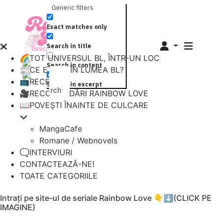
Generic filters
Exact matches only
Search in title
🌈TOT UNIVERSUL BL, ÎNTR-UN LOC
Search in content
📰CE E NOU ÎN LUMEA BL?
📺RECENZII
Search in excerpt
Search
🎥RECOMANDĂRI RAINBOW LOVE
📖POVEȘTI ÎNAINTE DE CULCARE
MangaCafe
Romane / Webnovels
🗨️INTERVIURI
CONTACTEAZĂ-NE!
TOATE CATEGORIILE
Intrați pe site-ul de seriale Rainbow Love 👇⬇️(CLICK PE
IMAGINE)