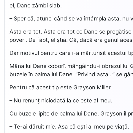
el, Dane zâmbi slab.
– Sper că, atunci când se va întâmpla asta, nu v
Asta era tot. Asta era tot ce Dane se pregătise
poveri. De fapt, el știa. Că, dacă era genul ac
Dar motivul pentru care i-a mărturisit acestui ti
Mâna lui Dane coborî, mângâindu-i obrazul lui G
buzele în palma lui Dane. “Privind asta…” se gâ
Pentru că acest tip este Grayson Miller.
– Nu renunț niciodată la ce este al meu.
Cu buzele lipite de palma lui Dane, Grayson îl pri
– Te-ai dăruit mie. Așa că ești al meu pe viață.