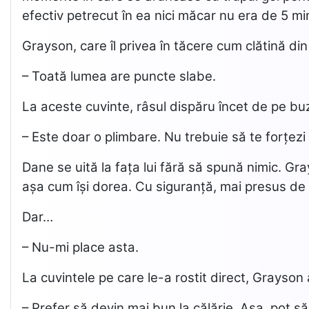
efectiv petrecut în ea nici măcar nu era de 5 mi
Grayson, care îl privea în tăcere cum clătină din
– Toată lumea are puncte slabe.
La aceste cuvinte, râsul dispăru încet de pe buz
– Este doar o plimbare. Nu trebuie să te forțezi 
Dane se uită la fața lui fără să spună nimic. Gr
așa cum își dorea. Cu siguranță, mai presus de 
Dar…
– Nu-mi place asta.
La cuvintele pe care le-a rostit direct, Grayson
– Prefer să devin mai bun la călărie. Așa, pot să