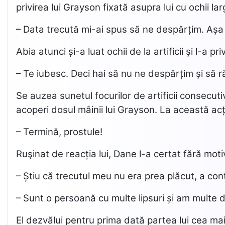
privirea lui Grayson fixată asupra lui cu ochii 
– Data trecută mi-ai spus să ne despărțim. Așa 
Abia atunci și-a luat ochii de la artificii și l-a 
– Te iubesc. Deci hai să nu ne despărțim și să
Se auzea sunetul focurilor de artificii consecut
acoperi dosul mâinii lui Grayson. La această acț
– Termină, prostule!
Ruşinat de reacția lui, Dane l-a certat fără moti
– Știu că trecutul meu nu era prea plăcut, a conti
– Sunt o persoană cu multe lipsuri și am multe defe
El dezvălui pentru prima dată partea lui cea mai