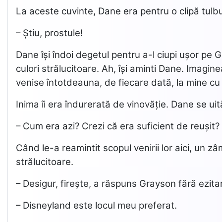
La aceste cuvinte, Dane era pentru o clipă tulbur
– Știu, prostule!
Dane își îndoi degetul pentru a-l ciupi ușor pe G
culori strălucitoare. Ah, își aminti Dane. Imagi
venise întotdeauna, de fiecare dată, la mine cu 
Inima îi era îndurerată de vinovăție. Dane se uită
– Cum era azi? Crezi că era suficient de reușit?
Când le-a reamintit scopul venirii lor aici, un zâ
strălucitoare.
– Desigur, firește, a răspuns Grayson fără ezit
– Disneyland este locul meu preferat.