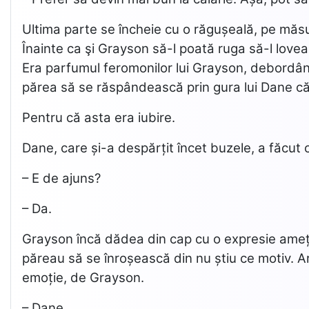
Ultima parte se încheie cu o răgușeală, pe măsu
Înainte ca şi Grayson să-l poată ruga să-l lovea
Era parfumul feromonilor lui Grayson, debordând
părea să se răspândească prin gura lui Dane către
Pentru că asta era iubire.
Dane, care și-a despărțit încet buzele, a făcut c
– E de ajuns?
– Da.
Grayson încă dădea din cap cu o expresie amețită
păreau să se înroșească din nu știu ce motiv. A
emoție, de Grayson.
– Dane…