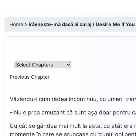
Home
Râvneşte-mă dacă ai curaj / Desire Me If You
Previous Chapter
Văzându-l cum râdea încontinuu, cu umerii trem
– Nu e prea amuzant că sunt așa doar pentru că
Cu cât se gândea mai mult la asta, cu atât era 
momente în care se aruncase cu trupul gol pentr