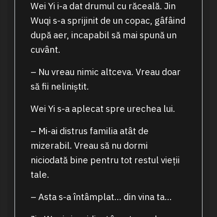
Wei Yi i-a dat drumul cu răceală. Jin
Wuqi s-a sprijinit de un copac, gâfâind
după aer, incapabil să mai spună un
cuvânt.
– Nu vreau nimic altceva. Vreau doar
să fii neliniștit.
Wei Yi s-a aplecat spre urechea lui.
– Mi-ai distrus familia atât de
mizerabil. Vreau să nu dormi
niciodată bine pentru tot restul vieții
tale.
– Asta s-a întâmplat… din vina ta…