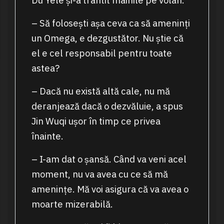
Du Yele și-a trântit mâinile pe volan.
– Să folosești așa ceva ca să ameninți
un Omega, e dezgustător. Nu știe că
el e cel responsabil pentru toate
astea?
– Dacă nu există altă cale, nu mă
deranjează dacă o dezvăluie, a spus
Jin Wuqi ușor în timp ce privea
înainte.
– I-am dat o șansă. Când va veni acel
moment, nu va avea cu ce să mă
amenințe. Mă voi asigura că va avea o
moarte mizerabilă.