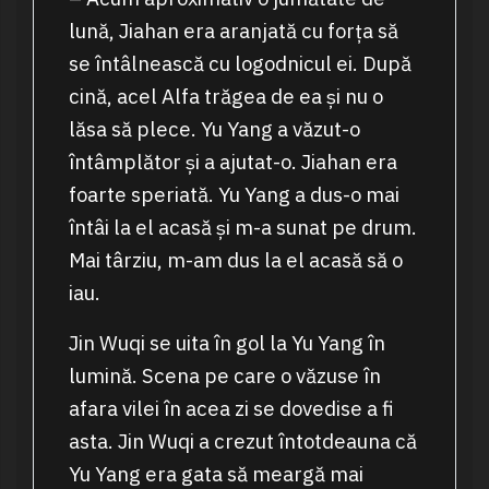
lună, Jiahan era aranjată cu forța să
se întâlnească cu logodnicul ei. După
cină, acel Alfa trăgea de ea și nu o
lăsa să plece. Yu Yang a văzut-o
întâmplător și a ajutat-o. Jiahan era
foarte speriată. Yu Yang a dus-o mai
întâi la el acasă și m-a sunat pe drum.
Mai târziu, m-am dus la el acasă să o
iau.
Jin Wuqi se uita în gol la Yu Yang în
lumină. Scena pe care o văzuse în
afara vilei în acea zi se dovedise a fi
asta. Jin Wuqi a crezut întotdeauna că
Yu Yang era gata să meargă mai