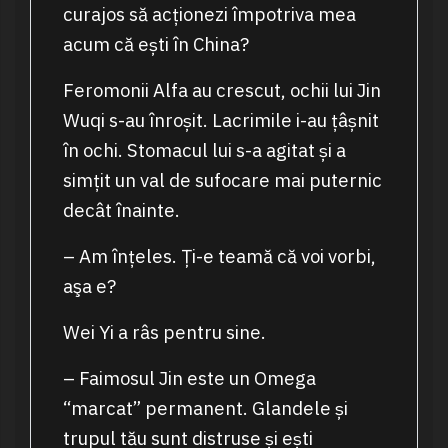
curajos să acționezi împotriva mea
acum că ești în China?
Feromonii Alfa au crescut, ochii lui Jin
Wuqi s-au înroșit. Lacrimile i-au țâșnit
în ochi. Stomacul lui s-a agitat și a
simțit un val de sufocare mai puternic
decât înainte.
– Am înțeles. Ți-e teamă că voi vorbi,
aşa e?
Wei Yi a râs pentru sine.
– Faimosul Jin este un Omega
“marcat” permanent. Glandele și
trupul tău sunt distruse și ești