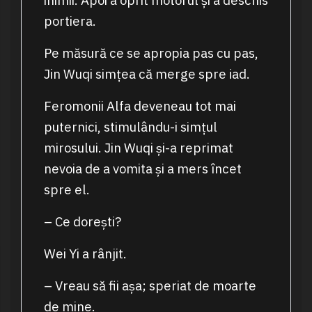
inimii. Apoi a oprit motorul și a deschis
portiera.
Pe măsură ce se apropia pas cu pas,
Jin Wuqi simțea că merge spre iad.
Feromonii Alfa deveneau tot mai
puternici, stimulându-i simțul
mirosului. Jin Wuqi și-a reprimat
nevoia de a vomita și a mers încet
spre el.
– Ce dorești?
Wei Yi a rânjit.
– Vreau să fii așa; speriat de moarte
de mine.