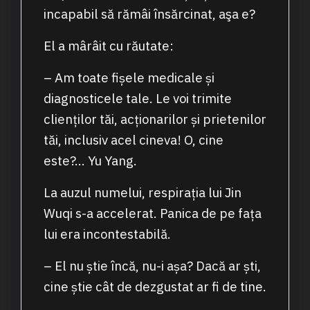
incapabil să rămâi însărcinat, aşa e?
El a mârâit cu răutate:
– Am toate fișele medicale și
diagnosticele tale. Le voi trimite
clienților tăi, acționarilor și prietenilor
tăi, inclusiv acel cineva! O, cine
este?… Yu Yang.
La auzul numelui, respirația lui Jin
Wuqi s-a accelerat. Panica de pe fața
lui era incontestabilă.
– El nu știe încă, nu-i așa? Dacă ar ști,
cine știe cât de dezgustat ar fi de tine.