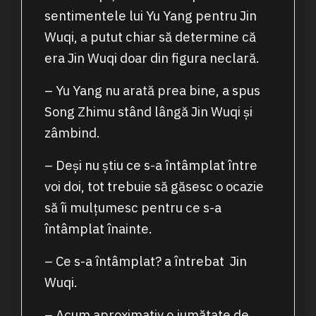
sentimentele lui Yu Yang pentru Jin
Wuqi, a putut chiar să determine că
era Jin Wuqi doar din figura neclară.
– Yu Yang nu arată prea bine, a spus
Song Zhimu stând lângă Jin Wuqi și
zâmbind.
– Deși nu știu ce s-a întâmplat între
voi doi, tot trebuie să găsesc o ocazie
să îi mulțumesc pentru ce s-a
întâmplat înainte.
– Ce s-a întâmplat? a întrebat Jin
Wuqi.
– Acum aproximativ o jumătate de