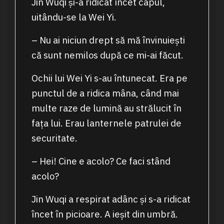
Jin Wuqi și-a ridicat încet capul,
uitându-se la Wei Yi.
– Nu ai niciun drept să mă învinuiești
că sunt nemilos după ce mi-ai făcut.
Ochii lui Wei Yi s-au întunecat. Era pe
punctul de a ridica mâna, când mai
multe raze de lumină au strălucit în
fața lui. Erau lanternele patrulei de
securitate.
– Hei! Cine e acolo? Ce faci stând
acolo?
Jin Wuqi a respirat adânc și s-a ridicat
încet în picioare. A ieșit din umbră.