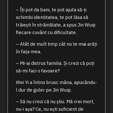
– Îți pot da bani, te pot ajuta să-ți
schimbi identitatea, te pot lăsa să
trăiești în străinătate, a spus Jin Wuqi
fiecare cuvânt cu dificultate.
– Atât de mult timp cât nu te mai arăți
în fața mea.
– Mi-ai distrus familia. Și crezi că poți
să-mi faci o favoare?
Wei Yi a întins brusc mâna, apucându-
l dur de guler pe Jin Wuqi.
– Să nu crezi că nu știu. Mă vrei mort,
nu-i așa? Ce, nu ești suficient de