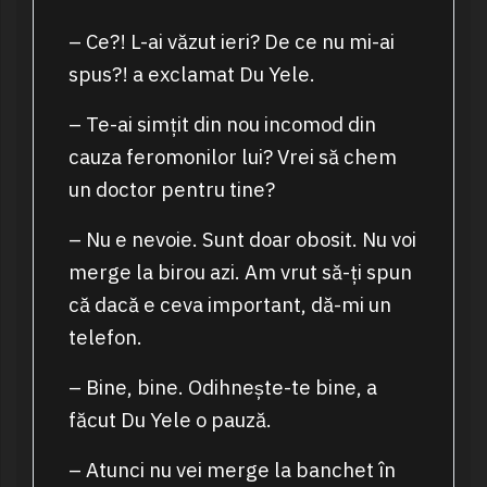
– Ce?! L-ai văzut ieri? De ce nu mi-ai
spus?! a exclamat Du Yele.
– Te-ai simțit din nou incomod din
cauza feromonilor lui? Vrei să chem
un doctor pentru tine?
– Nu e nevoie. Sunt doar obosit. Nu voi
merge la birou azi. Am vrut să-ți spun
că dacă e ceva important, dă-mi un
telefon.
– Bine, bine. Odihnește-te bine, a
făcut Du Yele o pauză.
– Atunci nu vei merge la banchet în