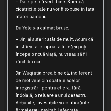
– Dar sper că vei fi bine. Sper că
cicatricile tale nu vor fi expuse în fața
atâtor oameni.
Du Yele s-a calmat brusc.
– Jin, ai suferit atât de mult. Acum că
în sfârșit ai propria ta firmă și poți
începe o nouă viață, nu vreau să fii
rănit din nou.
Jin Wuqi știa prea bine că, indiferent
de motivele din spatele acelor
înregistrări, pentru el era, fără
îndoială, o reluare a unui dezastru.
Acțiunile, investițiile și colaborările
firmai erau inevitabil afectate.