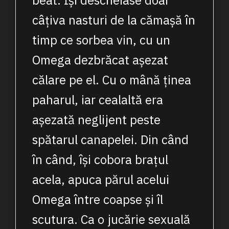
beat. Își descheiase doar
câțiva nasturi de la cămașă în
timp ce sorbea vin, cu un
Omega dezbrăcat așezat
călare pe el. Cu o mână ținea
paharul, iar cealaltă era
așezată neglijent peste
spătarul canapelei. Din când
în când, își cobora brațul
acela, apuca părul acelui
Omega între coapse și îl
scutura. Ca o jucărie sexuală