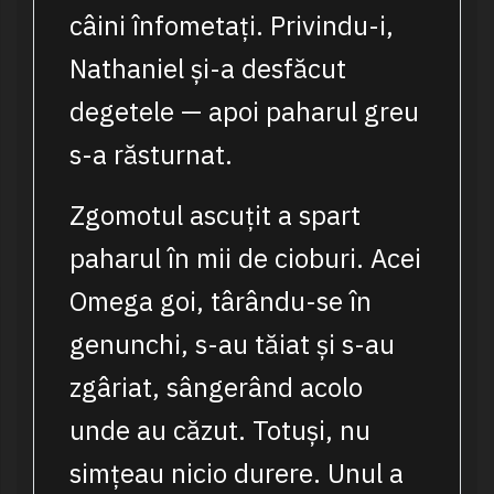
câini înfometați. Privindu-i,
Nathaniel și-a desfăcut
degetele — apoi paharul greu
s-a răsturnat.
Zgomotul ascuțit a spart
paharul în mii de cioburi. Acei
Omega goi, târându-se în
genunchi, s-au tăiat și s-au
zgâriat, sângerând acolo
unde au căzut. Totuși, nu
simțeau nicio durere. Unul a