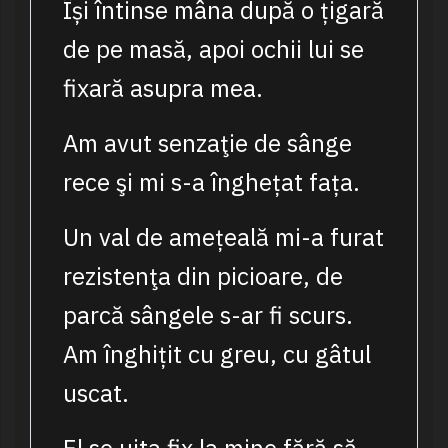
Își întinse mâna după o țigară
de pe masă, apoi ochii lui se
fixară asupra mea.
Am avut senzaţie de sânge
rece şi mi s-a înghețat fața.
Un val de amețeală mi-a furat
rezistenţa din picioare, de
parcă sângele s-ar fi scurs.
Am înghițit cu greu, cu gâtul
uscat.