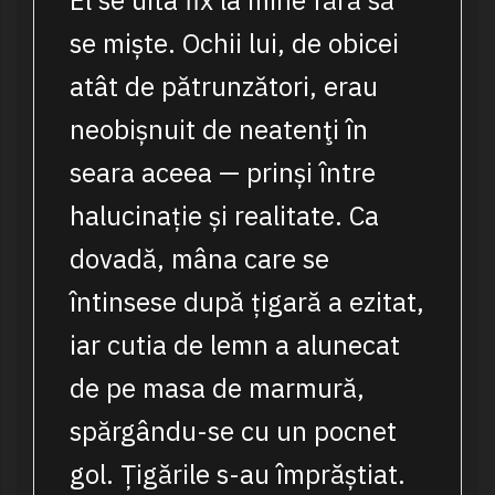
El se uita fix la mine fără să
se miște. Ochii lui, de obicei
atât de pătrunzători, erau
neobișnuit de neatenţi în
seara aceea — prinși între
halucinație și realitate. Ca
dovadă, mâna care se
întinsese după țigară a ezitat,
iar cutia de lemn a alunecat
de pe masa de marmură,
spărgându-se cu un pocnet
gol. Țigările s-au împrăștiat.