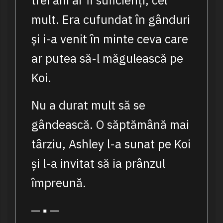
trei ani ar fi suficienți, cel
mult. Era cufundat în gânduri
și i-a venit în minte ceva care
ar putea să-l măgulească pe
Koi.
Nu a durat mult să se
gândească. O săptămână mai
târziu, Ashley l-a sunat pe Koi
și l-a invitat să ia prânzul
împreună.
─ ▪ ─