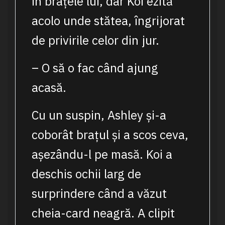
în brațele lui, dar Koi ezită
acolo unde stătea, îngrijorat
de privirile celor din jur.
– O să o fac când ajung
acasă.
Cu un suspin, Ashley și-a
coborât brațul și a scos ceva,
așezându-l pe masă. Koi a
deschis ochii larg de
surprindere când a văzut
cheia-card neagră. A clipit