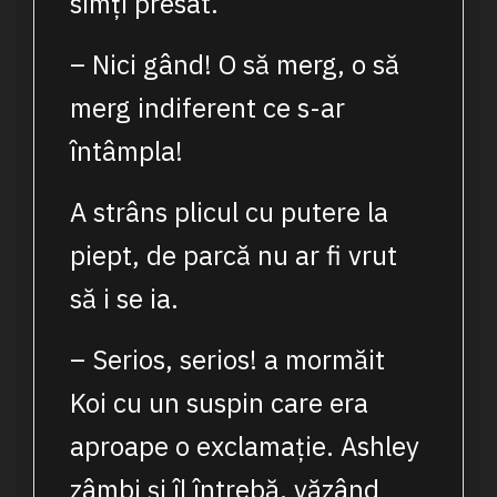
simți presat.
– Nici gând! O să merg, o să
merg indiferent ce s-ar
întâmpla!
A strâns plicul cu putere la
piept, de parcă nu ar fi vrut
să i se ia.
– Serios, serios! a mormăit
Koi cu un suspin care era
aproape o exclamație. Ashley
zâmbi și îl întrebă, văzând