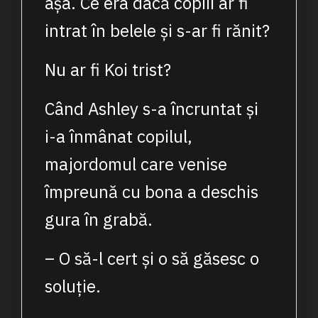
așa. Ce era dacă copiii ar fi
intrat în belele și s-ar fi rănit?
Nu ar fi Koi trist?
Când Ashley s-a încruntat și
i-a înmânat copilul,
majordomul care venise
împreună cu bona a deschis
gura în grabă.
– O să-l cert și o să găsesc o
soluție.