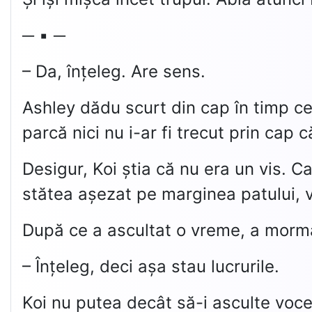
─ ▪ ─
– Da, înțeleg. Are sens.
Ashley dădu scurt din cap în timp ce
parcă nici nu i-ar fi trecut prin cap 
Desigur, Koi știa că nu era un vis. C
stătea așezat pe marginea patului, vo
După ce a ascultat o vreme, a mormă
– Înțeleg, deci așa stau lucrurile.
Koi nu putea decât să-i asculte voce