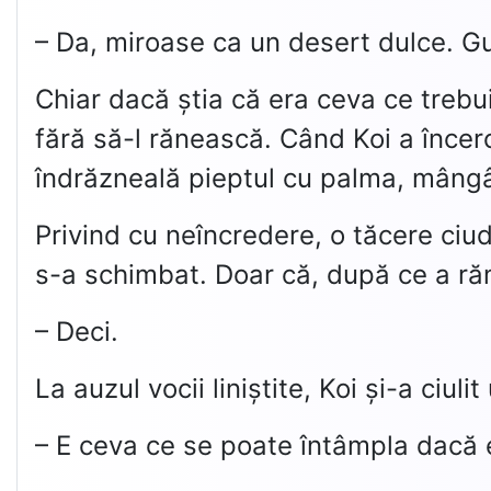
– Da, miroase ca un desert dulce. Gu
Chiar dacă știa că era ceva ce trebui
fără să-l rănească. Când Koi a încer
îndrăzneală pieptul cu palma, mângâ
Privind cu neîncredere, o tăcere ciud
s-a schimbat. Doar că, după ce a ră
– Deci.
La auzul vocii liniștite, Koi și-a ciu
– E ceva ce se poate întâmpla dacă e