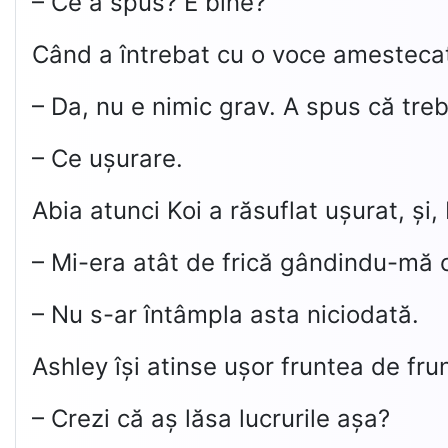
– Ce a spus? E bine?
Când a întrebat cu o voce amestecată
– Da, nu e nimic grav. A spus că tre
– Ce ușurare.
Abia atunci Koi a răsuflat ușurat, și,
– Mi-era atât de frică gândindu-mă 
– Nu s-ar întâmpla asta niciodată.
Ashley își atinse ușor fruntea de frun
– Crezi că aș lăsa lucrurile așa?