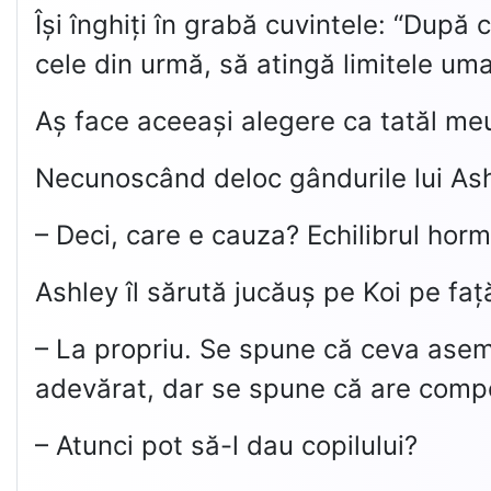
Își înghiți în grabă cuvintele: “După
cele din urmă, să atingă limitele uman
Aș face aceeași alegere ca tatăl me
Necunoscând deloc gândurile lui Ashl
– Deci, care e cauza? Echilibrul hor
Ashley îl sărută jucăuș pe Koi pe faț
– La propriu. Se spune că ceva asemă
adevărat, dar se spune că are comp
– Atunci pot să-l dau copilului?