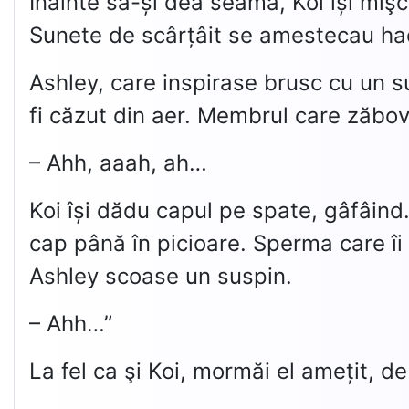
Înainte să-și dea seama, Koi își mişc
Sunete de scârțâit se amestecau hao
Ashley, care inspirase brusc cu un s
fi căzut din aer. Membrul care zăbovi
– Ahh, aaah, ah…
Koi își dădu capul pe spate, gâfâind
cap până în picioare. Sperma care îi
Ashley scoase un suspin.
– Ahh…”
La fel ca şi Koi, mormăi el amețit, de