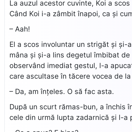
La auzul acestor cuvinte, Koi a scos 
Când Koi i-a zâmbit înapoi, ca și cum 
– Aah!
El a scos involuntar un strigăt și și-
mâna și și-a lins degetul îmbibat de 
observând imediat gestul, l-a apucat
care ascultase în tăcere vocea de la c
– Da, am înțeles. O să fac asta.
După un scurt rămas-bun, a închis în 
cele din urmă lupta zadarnică și l-a p