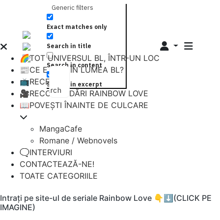
Generic filters
Exact matches only
Search in title
🌈TOT UNIVERSUL BL, ÎNTR-UN LOC
Search in content
📰CE E NOU ÎN LUMEA BL?
📺RECENZII
Search in excerpt
Search
🎥RECOMANDĂRI RAINBOW LOVE
📖POVEȘTI ÎNAINTE DE CULCARE
MangaCafe
Romane / Webnovels
🗨️INTERVIURI
CONTACTEAZĂ-NE!
TOATE CATEGORIILE
Intrați pe site-ul de seriale Rainbow Love 👇⬇️(CLICK PE
IMAGINE)