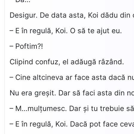
Desigur. De data asta, Koi dădu din c
– E în regulă, Koi. O să te ajut eu.
– Poftim?!
Clipind confuz, el adăugă râzând.
– Cine altcineva ar face asta dacă nu 
Nu era greșit. Dar să faci asta din no
– M…mulțumesc. Dar și tu trebuie s
– E în regulă, Koi. Dacă pot face ceva