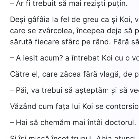
– Ar fi trebuit să mai reziști puțin.
Deși gâfâia la fel de greu ca şi Koi,
care se zvârcolea, începea deja să pr
sărută fiecare sfârc pe rând. Fără să 
– A ieșit acum? a întrebat Koi cu o 
Către el, care zăcea fără vlagă, de p
– Păi, va trebui să așteptăm și să v
Văzând cum fața lui Koi se contorsio
– Hai să chemăm mai întâi doctorul.
Și își mișcă încet trupul. Abia atunc