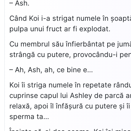
– Ash.
Când Koi i-a strigat numele în șoapt
pulpa unui fruct ar fi explodat.
Cu membrul său înfierbântat pe jumăta
strângă cu putere, provocându-i peni
– Ah, Ash, ah, ce bine e…
Koi îi striga numele în repetate rând
cuprinse capul lui Ashley de parcă a
relaxă, apoi îl înfășură cu putere ș
sperma ta…