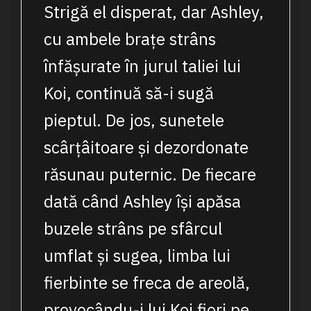
Strigă el disperat, dar Ashley,
cu ambele brațe strâns
înfășurate în jurul taliei lui
Koi, continuă să-i sugă
pieptul. De jos, sunetele
scârțâitoare și dezordonate
răsunau puternic. De fiecare
dată când Ashley își apăsa
buzele strâns pe sfârcul
umflat și sugea, limba lui
fierbinte se freca de areolă,
provocându-i lui Koi fiori pe