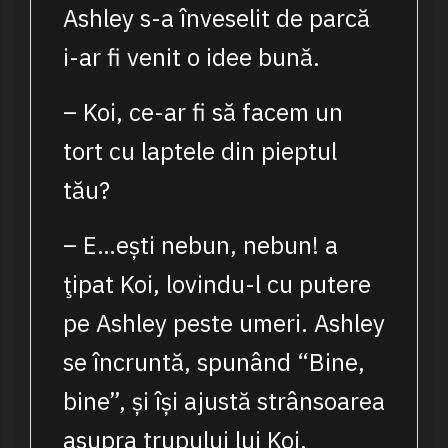
Ashley s-a înveselit de parcă
i-ar fi venit o idee bună.
– Koi, ce-ar fi să facem un
tort cu laptele din pieptul
tău?
– E…ești nebun, nebun! a
ţipat Koi, lovindu-l cu putere
pe Ashley peste umeri. Ashley
se încruntă, spunând “Bine,
bine”, și își ajustă strânsoarea
asupra trupului lui Koi.