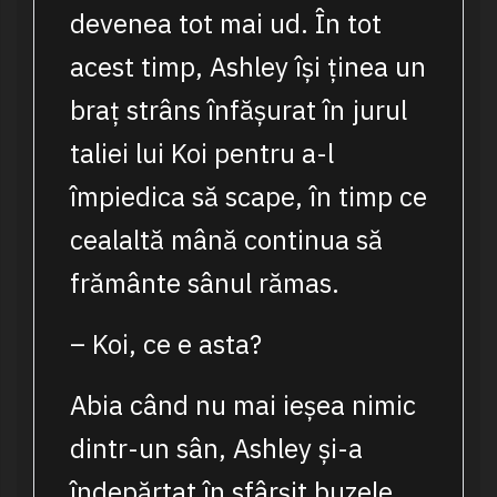
devenea tot mai ud. În tot
acest timp, Ashley își ținea un
braț strâns înfășurat în jurul
taliei lui Koi pentru a-l
împiedica să scape, în timp ce
cealaltă mână continua să
frământe sânul rămas.
– Koi, ce e asta?
Abia când nu mai ieșea nimic
dintr-un sân, Ashley și-a
îndepărtat în sfârșit buzele,