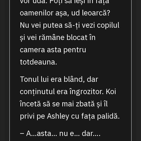
vor uda. Poți să ieși în fața
oamenilor așa, ud leoarcă?
Nu vei putea să-ți vezi copilul
și vei rămâne blocat în
camera asta pentru
totdeauna.
Tonul lui era blând, dar
conținutul era îngrozitor. Koi
încetă să se mai zbată și îl
privi pe Ashley cu fața palidă.
– A…asta… nu e… dar….