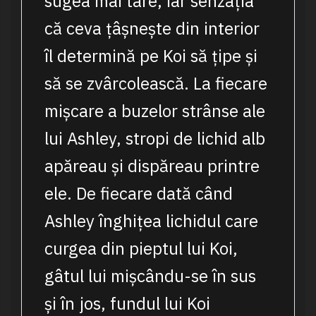
sugea mai tare, iar senzația
că ceva țâșnește din interior
îl determină pe Koi să țipe și
să se zvârcolească. La fiecare
mișcare a buzelor strânse ale
lui Ashley, stropi de lichid alb
apăreau și dispăreau printre
ele. De fiecare dată când
Ashley înghițea lichidul care
curgea din pieptul lui Koi,
gâtul lui mișcându-se în sus
și în jos, fundul lui Koi