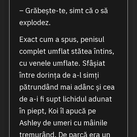
– Grăbește-te, simt că o să
explodez.
Exact cum a spus, penisul
complet umflat stătea întins,
cu venele umflate. Sfâșiat
între dorința de a-l simți
pătrundând mai adânc și cea
de a-i fi supt lichidul adunat
în piept, Koi îl apucă pe
Ashley de umeri cu mâinile
tremurând. De parcă era un