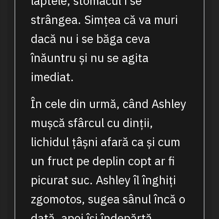
laptele, stomacul i se
strângea. Simțea că va muri
dacă nu i se băga ceva
înăuntru și nu se agita
imediat.
În cele din urmă, când Ashley
mușcă sfârcul cu dinții,
lichidul țâșni afară ca și cum
un fruct pe deplin copt ar fi
picurat suc. Ashley îl înghiți
zgomotos, sugea sânul încă o
dată, apoi își îndepărtă