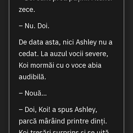
zece.
– Nu. Doi.
De data asta, nici Ashley nu a
cedat. La auzul vocii severe,
Koi mormăi cu o voce abia
audibilă.
– Nouă…
– Doi, Koi! a spus Ashley,
parcă mârâind printre dinți.
Koi tresări surprins și se uită