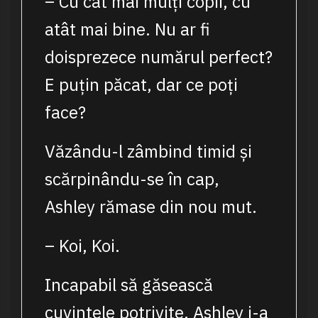
– Cu cât mai mulți copii, cu
atât mai bine. Nu ar fi
doisprezece numărul perfect?
E puțin păcat, dar ce poți
face?
Văzându-l zâmbind timid și
scărpinându-se în cap,
Ashley rămase din nou mut.
– Koi, Koi.
Incapabil să găsească
cuvintele potrivite, Ashley i-a