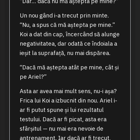
“Dar… dacă nu mă aștepta pe mine?”
Un nou gând i-a trecut prin minte.
“Nu, a spus că mă aștepta pe mine.”
Koi a dat din cap, încercând să alunge
negativitatea, dar odată ce îndoiala a
ieșit la suprafață, nu mai dispărea.
“Dacă mă aștepta atât pe mine, cât și
pe Ariel?”
Asta ar avea mai mult sens, nu-i așa?
Frica lui Koi a izbucnit din nou. Ariel i-
ar fi putut spune și lui rezultatul
testului. Dacă ar fi picat, asta era
sfârșitul — nu mai era nevoie de
antrenament. Iar dacă ar fi trecut,