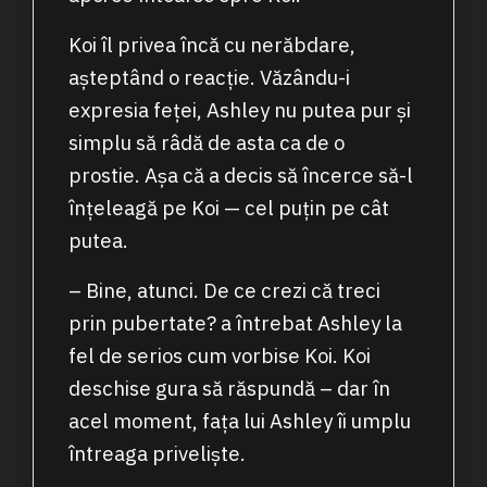
Koi îl privea încă cu nerăbdare,
așteptând o reacție. Văzându-i
expresia feței, Ashley nu putea pur și
simplu să râdă de asta ca de o
prostie. Așa că a decis să încerce să-l
înțeleagă pe Koi — cel puțin pe cât
putea.
– Bine, atunci. De ce crezi că treci
prin pubertate? a întrebat Ashley la
fel de serios cum vorbise Koi. Koi
deschise gura să răspundă – dar în
acel moment, fața lui Ashley îi umplu
întreaga priveliște.