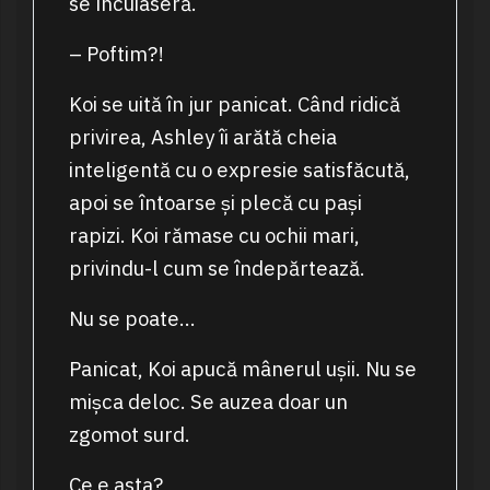
se încuiaseră.
– Poftim?!
Koi se uită în jur panicat. Când ridică
privirea, Ashley îi arătă cheia
inteligentă cu o expresie satisfăcută,
apoi se întoarse și plecă cu pași
rapizi. Koi rămase cu ochii mari,
privindu-l cum se îndepărtează.
Nu se poate…
Panicat, Koi apucă mânerul ușii. Nu se
mișca deloc. Se auzea doar un
zgomot surd.
Ce e asta?