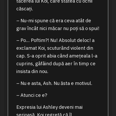
tăcerea lui Koi, care stătea cu ochii
căscați.
– Nu-mi spune că era ceva atât de
grav încât nici măcar nu poți să o spui!
– Po… Poftim?! Nu! Absolut deloc! a
exclamat Koi, scuturând violent din
cap. S-a oprit abia când amețeala l-a
cuprins, gâfâind după aer în timp ce
insista din nou.
– Nu e asta, Ash. Nu ăsta e motivul.
– Atunci ce e?
Expresia lui Ashley deveni mai
serioasă. Koi regretă că îl