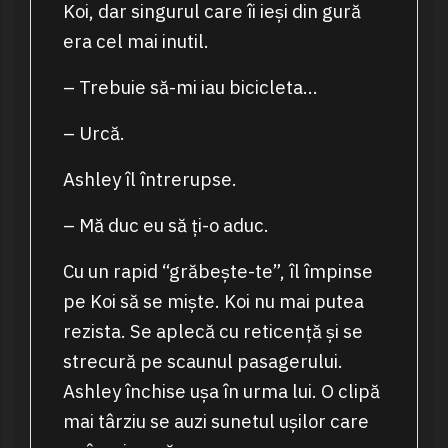
Koi, dar singurul care îi ieși din gură
era cel mai inutil.
– Trebuie să-mi iau bicicleta…
– Urcă.
Ashley îl întrerupse.
– Mă duc eu să ți-o aduc.
Cu un rapid “grăbește-te”, îl împinse
pe Koi să se miște. Koi nu mai putea
rezista. Se aplecă cu reticență și se
strecură pe scaunul pasagerului.
Ashley închise ușa în urma lui. O clipă
mai târziu se auzi sunetul ușilor care