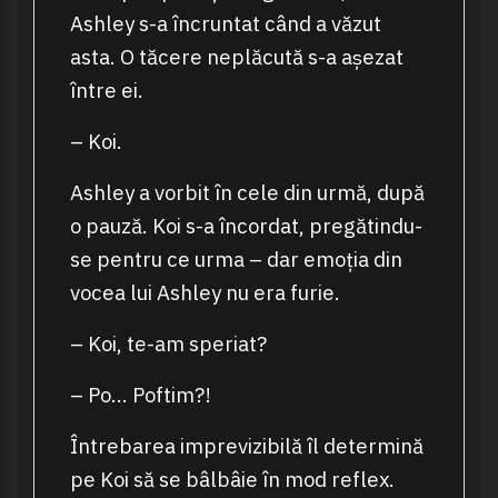
Ashley s-a încruntat când a văzut
asta. O tăcere neplăcută s-a așezat
între ei.
– Koi.
Ashley a vorbit în cele din urmă, după
o pauză. Koi s-a încordat, pregătindu-
se pentru ce urma – dar emoția din
vocea lui Ashley nu era furie.
– Koi, te-am speriat?
– Po… Poftim?!
Întrebarea imprevizibilă îl determină
pe Koi să se bâlbâie în mod reflex.