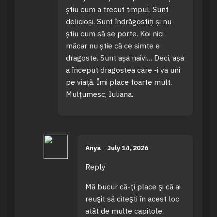
știu cum a trecut timpul. Sunt
delicioși. Sunt îndrăgostiți și nu
știu cum să se porte. Koi nici
măcar nu știe că ce simte e
dragoste. Sunt așa naivi… Deci, așa
a început dragostea care -i va uni
pe viață. Îmi place foarte mult.
Mulțumesc, Iuliana.
Anya
-
July 14, 2026
Reply
Mă bucur că-ţi place şi că ai
reuşit să citeşti în acest loc
atât de multe capitole.