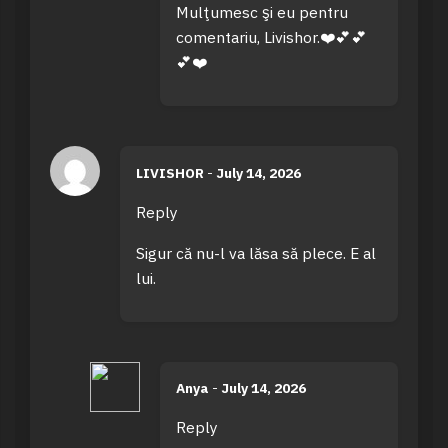
Mulţumesc şi eu pentru
comentariu, Livishor.❤️💕💕
💕❤️
LIVISHOR
-
July 14, 2026
Reply
Sigur că nu-l va lăsa să plece. E al
lui.
Anya
-
July 14, 2026
Reply