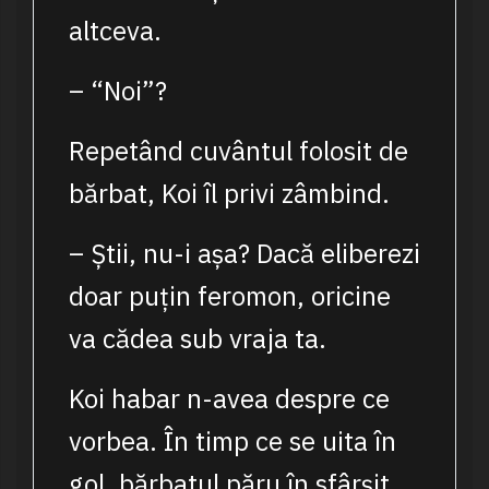
altceva.
– “Noi”?
Repetând cuvântul folosit de
bărbat, Koi îl privi zâmbind.
– Știi, nu-i așa? Dacă eliberezi
doar puțin feromon, oricine
va cădea sub vraja ta.
Koi habar n-avea despre ce
vorbea. În timp ce se uita în
gol, bărbatul păru în sfârșit