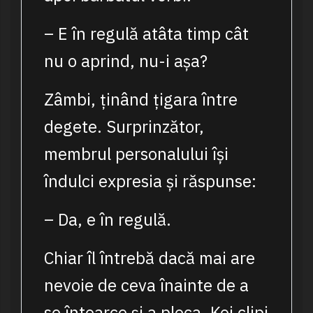
– E în regulă atâta timp cât
nu o aprind, nu-i așa?
Zâmbi, ținând țigara între
degete. Surprinzător,
membrul personalului își
îndulci expresia și răspunse:
– Da, e în regulă.
Chiar îl întrebă dacă mai are
nevoie de ceva înainte de a
se întoarce și a pleca. Koi clipi