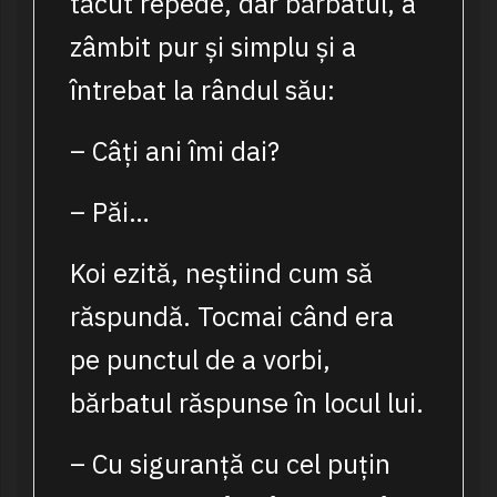
tăcut repede, dar bărbatul, a
zâmbit pur și simplu și a
întrebat la rândul său:
– Câți ani îmi dai?
– Păi…
Koi ezită, neștiind cum să
răspundă. Tocmai când era
pe punctul de a vorbi,
bărbatul răspunse în locul lui.
– Cu siguranță cu cel puțin