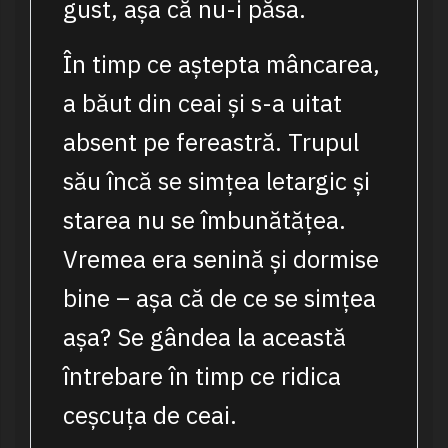
gust, așa că nu-i păsa.
În timp ce aștepta mâncarea,
a băut din ceai și s-a uitat
absent pe fereastră. Trupul
său încă se simțea letargic și
starea nu se îmbunătățea.
Vremea era senină și dormise
bine – așa că de ce se simțea
așa? Se gândea la această
întrebare în timp ce ridica
ceșcuța de ceai.