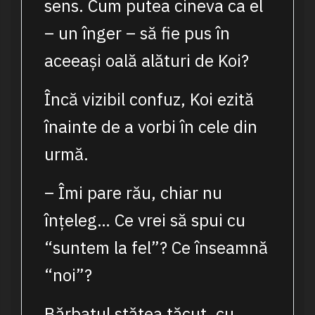
sens. Cum putea cineva ca el
– un înger – să fie pus în
aceeași oală alături de Koi?
Încă vizibil confuz, Koi ezită
înainte de a vorbi în cele din
urmă.
– Îmi pare rău, chiar nu
înțeleg… Ce vrei să spui cu
“suntem la fel”? Ce înseamnă
“noi”?
Bărbatul stătea tăcut, cu