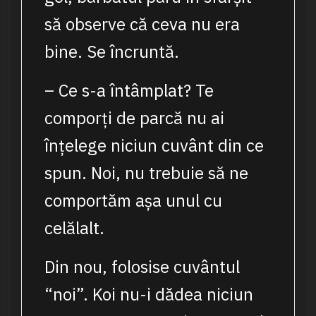
să observe că ceva nu era
bine. Se încruntă.
– Ce s-a întâmplat? Te
comporți de parcă nu ai
înțelege niciun cuvânt din ce
spun. Noi, nu trebuie să ne
comportăm așa unul cu
celălalt.
Din nou, folosise cuvântul
“noi”. Koi nu-i dădea niciun