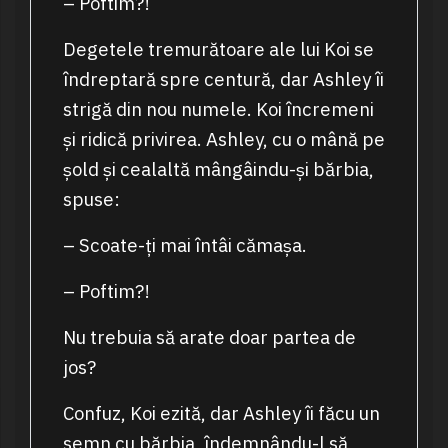
– Poftim?!
Degetele tremurătoare ale lui Koi se
îndreptară spre centură, dar Ashley îi
strigă din nou numele. Koi încremeni
și ridică privirea. Ashley, cu o mână pe
șold și cealaltă mângâindu-și bărbia,
spuse:
– Scoate-ți mai întâi cămașa.
– Poftim?!
Nu trebuia să arate doar partea de
jos?
Confuz, Koi ezită, dar Ashley îi făcu un
semn cu bărbia, îndemnându-l să