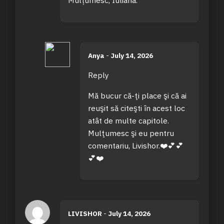
Anya
-
July 14, 2026
Reply
Mă bucur că-ţi place şi că ai
reuşit să citeşti în acest loc
atât de multe capitole.
Mulţumesc şi eu pentru
comentariu, Livishor.❤️💕💕
💕❤️
LIVISHOR
-
July 14, 2026