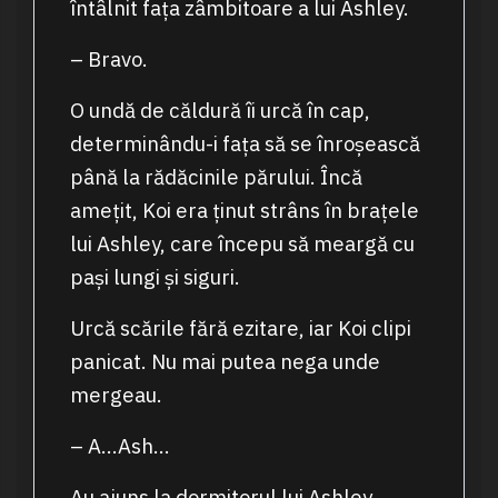
întâlnit fața zâmbitoare a lui Ashley.
– Bravo.
O undă de căldură îi urcă în cap,
determinându-i fața să se înroșească
până la rădăcinile părului. Încă
amețit, Koi era ținut strâns în brațele
lui Ashley, care începu să meargă cu
pași lungi și siguri.
Urcă scările fără ezitare, iar Koi clipi
panicat. Nu mai putea nega unde
mergeau.
– A…Ash…
Au ajuns la dormitorul lui Ashley.