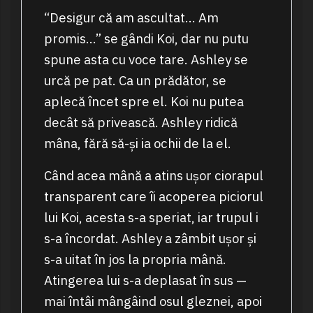
“Desigur că am ascultat… Am
promis…” se gândi Koi, dar nu putu
spune asta cu voce tare. Ashley se
urcă pe pat. Ca un prădător, se
aplecă încet spre el. Koi nu putea
decât să privească. Ashley ridică
mâna, fără să-și ia ochii de la el.
Când acea mână a atins ușor ciorapul
transparent care îi acoperea piciorul
lui Koi, acesta s-a speriat, iar trupul i
s-a încordat. Ashley a zâmbit ușor și
s-a uitat în jos la propria mână.
Atingerea lui s-a deplasat în sus —
mai întâi mângâind osul gleznei, apoi