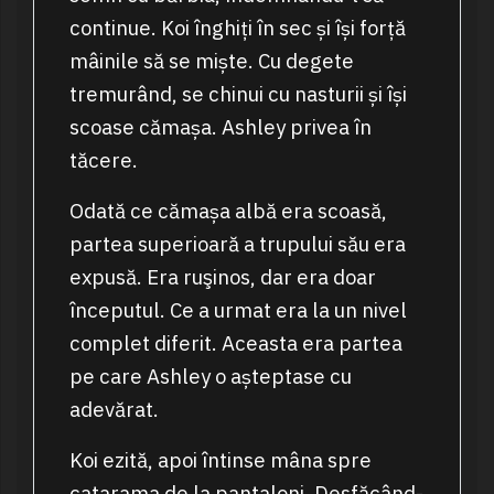
continue. Koi înghiți în sec și își forță
mâinile să se miște. Cu degete
tremurând, se chinui cu nasturii și își
scoase cămașa. Ashley privea în
tăcere.
Odată ce cămașa albă era scoasă,
partea superioară a trupului său era
expusă. Era ruşinos, dar era doar
începutul. Ce a urmat era la un nivel
complet diferit. Aceasta era partea
pe care Ashley o așteptase cu
adevărat.
Koi ezită, apoi întinse mâna spre
catarama de la pantaloni. Desfăcând-