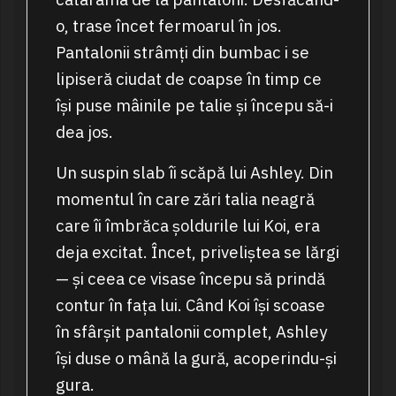
o, trase încet fermoarul în jos.
Pantalonii strâmți din bumbac i se
lipiseră ciudat de coapse în timp ce
își puse mâinile pe talie și începu să-i
dea jos.
Un suspin slab îi scăpă lui Ashley. Din
momentul în care zări talia neagră
care îi îmbrăca șoldurile lui Koi, era
deja excitat. Încet, priveliștea se lărgi
— și ceea ce visase începu să prindă
contur în fața lui. Când Koi își scoase
în sfârșit pantalonii complet, Ashley
își duse o mână la gură, acoperindu-și
gura.