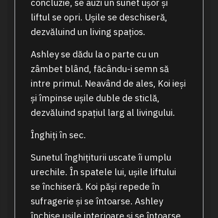
concluzie, se auzi un sunet ușor și
liftul se opri. Ușile se deschiseră,
dezvăluind un living spațios.
Ashley se dădu la o parte cu un
zâmbet blând, făcându-i semn să
intre primul. Neavând de ales, Koi ieși
și împinse ușile duble de sticlă,
dezvăluind spațiul larg al livingului.
Înghiți în sec.
Sunetul înghițiturii uscate îi umplu
urechile. În spatele lui, ușile liftului
se închiseră. Koi păși repede în
sufragerie și se întoarse. Ashley
închise ușile interioare și se întoarse