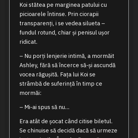
Koi stătea pe marginea patului cu
picioarele întinse. Prin ciorapii
transparenți, i se vedea silueta –
fundul rotund, chiar și penisul ușor
ridicat.
– Nu porți lenjerie intimă, a mormăit
Ashley, fără să încerce să-și ascundă
vocea răgușită. Fața lui Koi se
strâmbă de suferință în timp ce
mormăi:
– Mi-ai spus să nu…
Era atât de șocat când citise biletul.
Se chinuise să decidă dacă să urmeze