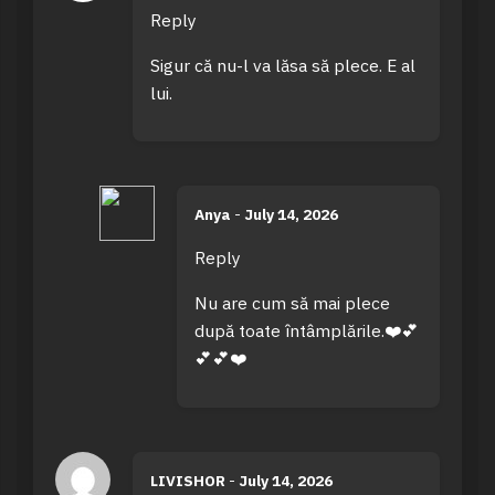
Reply
Sigur că nu-l va lăsa să plece. E al
lui.
Anya
-
July 14, 2026
Reply
Nu are cum să mai plece
după toate întâmplările.❤️💕
💕💕❤️
LIVISHOR
-
July 14, 2026