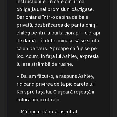
instrucțiunile. În cele din urmă,
obligația unei promisiuni câștigase.
Dar chiar și într-o cabină de baie
privată, dezbrăcarea de pantaloni și
chiloți pentru a purta ciorapi – ciorapi
de damă – îl determinase să se simtă
ca un pervers. Aproape că fugise pe
loc. Acum, în fața lui Ashley, expresia
lui era strâmbă de rușine.
– Da, am făcut-o, a răspuns Ashley,
ridicând privirea de la picioarele lui
Koi spre fața lui. O ușoară roșeață îi
colora acum obrajii.
– Mă bucur că m-ai ascultat.