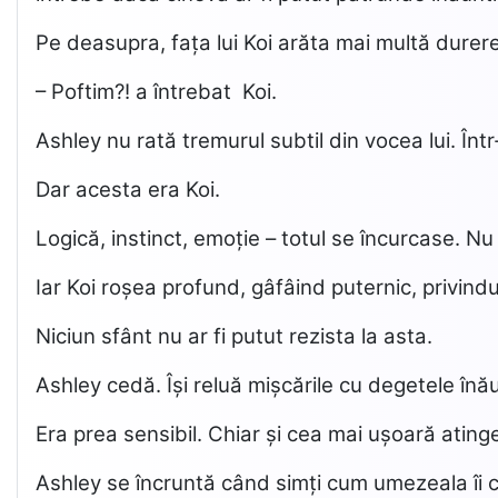
Pe deasupra, fața lui Koi arăta mai multă durere d
– Poftim?! a întrebat Koi.
Ashley nu rată tremurul subtil din vocea lui. Într
Dar acesta era Koi.
Logică, instinct, emoție – totul se încurcase. N
Iar Koi roșea profund, gâfâind puternic, privindu
Niciun sfânt nu ar fi putut rezista la asta.
Ashley cedă. Își reluă mișcările cu degetele înău
Era prea sensibil. Chiar și cea mai ușoară atinger
Ashley se încruntă când simți cum umezeala îi 