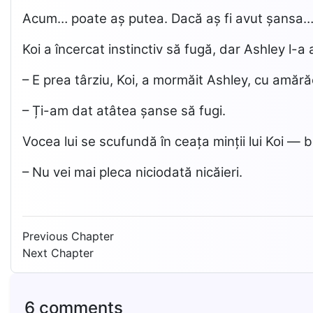
Acum… poate aș putea. Dacă aș fi avut șans
Koi a încercat instinctiv să fugă, dar Ashley l-a a
– E prea târziu, Koi, a mormăit Ashley, cu amără
– Ți-am dat atâtea șanse să fugi.
Vocea lui se scufundă în ceața minții lui Koi — bl
– Nu vei mai pleca niciodată nicăieri.
Previous Chapter
Next Chapter
6 comments