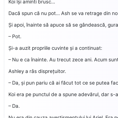
Koi își aminti brusc…
Dacă spun că nu pot… Ash se va retrage din no
Și apoi, înainte să apuce să se gândească, gura 
– Pot.
Și-a auzit propriile cuvinte și a continuat:
– Nu e ca înainte. Au trecut zece ani. Acum sunt
Ashley a râs disprețuitor.
– Da, și pun pariu că ai făcut tot ce se putea 
Koi era pe punctul de a spune adevărul, dar s-a 
– Da.
Nu era din cauza avertismentului lui Ariel. Era pe