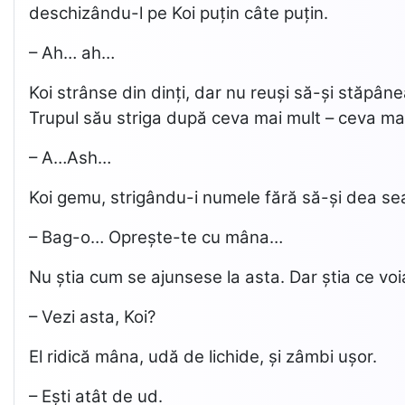
deschizându-l pe Koi puțin câte puțin.
– Ah… ah…
Koi strânse din dinți, dar nu reuși să-și stăpân
Trupul său striga după ceva mai mult – ceva ma
– A…Ash…
Koi gemu, strigându-i numele fără să-și dea s
– Bag-o… Oprește-te cu mâna…
Nu știa cum se ajunsese la asta. Dar știa ce voia.
– Vezi asta, Koi?
El ridică mâna, udă de lichide, și zâmbi ușor.
– Ești atât de ud.