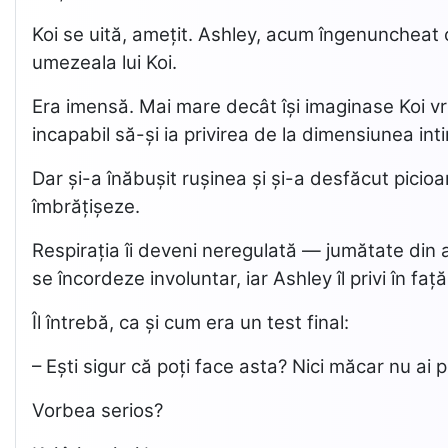
Koi se uită, amețit. Ashley, acum îngenuncheat c
umezeala lui Koi.
Era imensă. Mai mare decât își imaginase Koi vre
incapabil să-și ia privirea de la dimensiunea int
Dar și-a înăbușit rușinea și și-a desfăcut picio
îmbrățișeze.
Respirația îi deveni neregulată — jumătate din an
se încordeze involuntar, iar Ashley îl privi în față
Îl întrebă, ca și cum era un test final:
– Ești sigur că poți face asta? Nici măcar nu ai p
Vorbea serios?