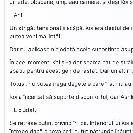
umede, obscene, umpleau camera, și deși Koi se
– Ah!
Un strigăt tensionat îi scăpă. Koi era destul d
putea veni mai întâi.
Dar nu aplicase niciodată acele cunoștințe asup
În acel moment, Koi și-a dat seama cât de străi
spațiu pentru acest gen de răsfăț. Dar un alt mot
Totuși, nu putea nega degetele care îl stimulau 
Koi a încercat să suporte disconfortul, dar Ashley
– E ciudat.
Se retrase puțin, privind în jos. Interiorul lui 
întrebe dacă cineva ar fi putut pătrunde înăunt