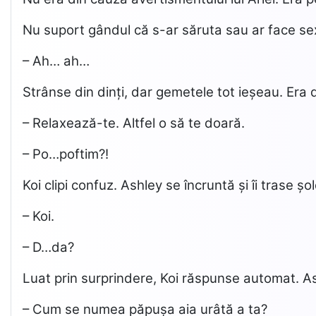
Nu suport gândul că s-ar săruta sau ar face sex
– Ah… ah…
Strânse din dinți, dar gemetele tot ieșeau. Era 
– Relaxează-te. Altfel o să te doară.
– Po…poftim?!
Koi clipi confuz. Ashley se încruntă și îi trase șo
– Koi.
– D…da?
Luat prin surprindere, Koi răspunse automat. As
– Cum se numea păpușa aia urâtă a ta?