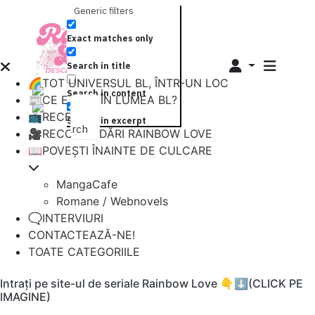
Generic filters
Exact matches only
Search in title
🌈TOT UNIVERSUL BL, ÎNTR-UN LOC
Search in content
📰CE E NOU ÎN LUMEA BL?
📺RECENZII
Search in excerpt
Search
🎥RECOMANDĂRI RAINBOW LOVE
📖POVEȘTI ÎNAINTE DE CULCARE
MangaCafe
Romane / Webnovels
🗨️INTERVIURI
CONTACTEAZĂ-NE!
TOATE CATEGORIILE
Intrați pe site-ul de seriale Rainbow Love 👇⬇️(CLICK PE
IMAGINE)