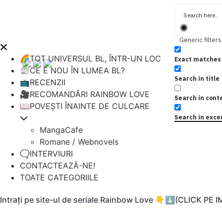
Generic filters
🌈TOT UNIVERSUL BL, ÎNTR-UN LOC
Exact matches 
📰CE E NOU ÎN LUMEA BL?
Search in title
📺RECENZII
🎥RECOMANDĂRI RAINBOW LOVE
Search in cont
📖POVEȘTI ÎNAINTE DE CULCARE
Search in exce
MangaCafe
Romane / Webnovels
🗨️INTERVIURI
CONTACTEAZĂ-NE!
TOATE CATEGORIILE
Intrați pe site-ul de seriale Rainbow Love 👇⬇️(CLICK PE 