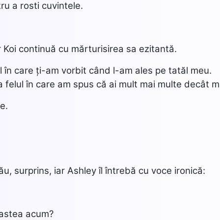
u a rosti cuvintele.
Koi continuă cu mărturisirea sa ezitantă.
l în care ți-am vorbit când l-am ales pe tatăl meu.
 felul în care am spus că ai mult mai multe decât m
e.
u, surprins, iar Ashley îl întrebă cu voce ironică:
e astea acum?