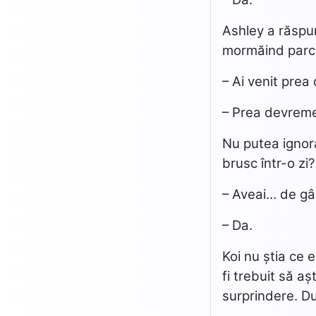
Ashley a răspuns
mormăind parcă
– Ai venit prea
– Prea devrem
Nu putea ignora
brusc într-o zi?
– Aveai… de gân
– Da.
Koi nu știa ce 
fi trebuit să aș
surprindere. Du