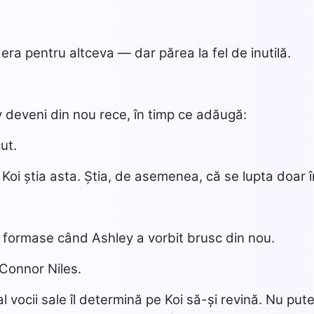
ra pentru altceva — dar părea la fel de inutilă.
.
y deveni din nou rece, în timp ce adăugă:
cut.
Koi știa asta. Știa, de asemenea, că se lupta doar îm
…
 formase când Ashley a vorbit brusc din nou.
 Connor Niles.
al vocii sale îl determină pe Koi să-și revină. Nu put