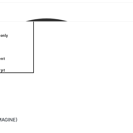
only
ent
rpt
IMAGINE)