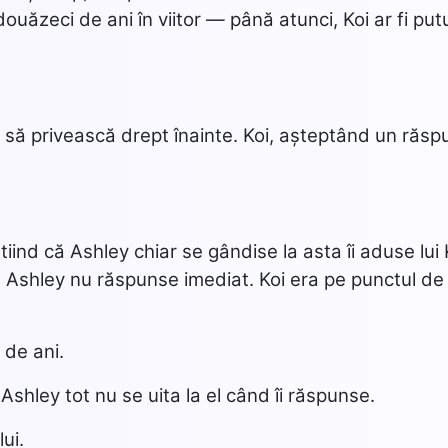
uăzeci de ani în viitor — până atunci, Koi ar fi put
 să privească drept înainte. Koi, așteptând un răsp
Știind că Ashley chiar se gândise la asta îi aduse lui 
ă, Ashley nu răspunse imediat. Koi era pe punctul de
 de ani.
 Ashley tot nu se uita la el când îi răspunse.
ui.