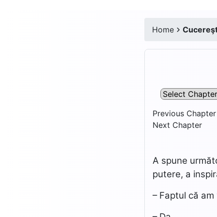
Home
Cucereşte
Previous Chapter
Next Chapter
A spune următo
putere, a inspir
– Faptul că am
– Da.