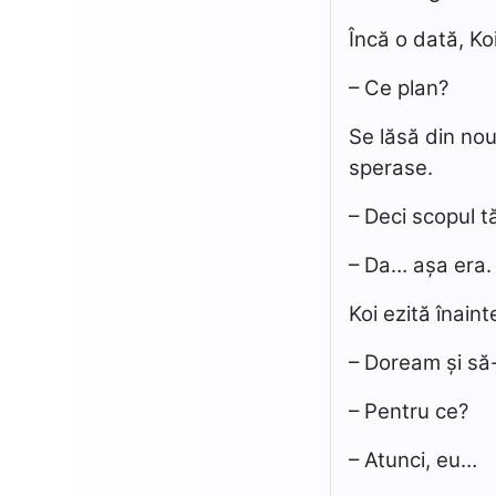
Încă o dată, Koi
– Ce plan?
Se lăsă din nou
sperase.
– Deci scopul t
– Da… așa era.
Koi ezită înain
– Doream și să
– Pentru ce?
– Atunci, eu…