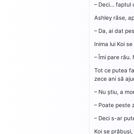
– Deci… faptul 
Ashley râse, ap
– Da, ai dat pe
Inima lui Koi se
– Îmi pare rău.
Tot ce putea fa
zece ani să aju
– Nu știu, a mo
– Poate peste 
– Deci s-ar pu
Koi se prăbuși,