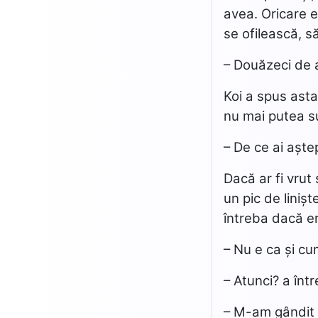
avea. Oricare e
se ofilească, s
– Douăzeci de a
Koi a spus asta
nu mai putea su
– De ce ai așt
Dacă ar fi vrut 
un pic de liniș
întreba dacă er
– Nu e ca și cu
– Atunci? a înt
– M-am gândit 