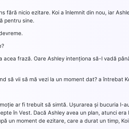
 fără nicio ezitare. Koi a înlemnit din nou, iar Ashle
 pentru sine.
 devreme.
e?
 acea frază. Oare Ashley intenționa să-l vadă până 
d să vii să mă vezi la un moment dat? a întrebat Ko
emoție ar fi trebuit să simtă. Ușurarea și bucuria l-a
tepte în Vest. Dacă Ashley avea un plan, atunci era lo
pă un moment de ezitare, care a durat un timp, Koi 