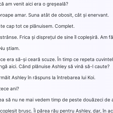
că am venit aici era o greșeală?
roape amar. Suna atât de obosit, cât și enervant.
ste cap tot ce plănuisem. Complet.
 strânse. Frica și disprețul de sine îl copleșiră. Am 
 Nu știam.
ce era să-și ceară scuze. În timp ce repeta cuvintele 
ngă aici. Când plănuise Ashley să vină să-l caute?
rmăit Ashley în răspuns la întrebarea lui Koi.
zece ani?
tea să nu ne mai vedem timp de peste douăzeci de 
 copleșit brusc. Îi părea rău pentru Ashley, dar, în 