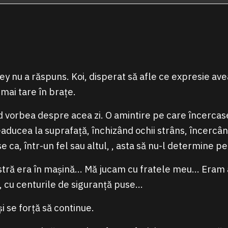
ey nu a răspuns. Koi, disperat să afle ce expresie ave
 mai tare în brațe.
 vorbea despre acea zi. O amintire pe care încercase 
eaducea la suprafață, închizând ochii strâns, încercân
 ca, într-un fel sau altul, , asta să nu-l determine pe
astră era în mașină… Mă jucam cu fratele meu… Eram
, cu centurile de siguranță puse…
i se forță să continue.