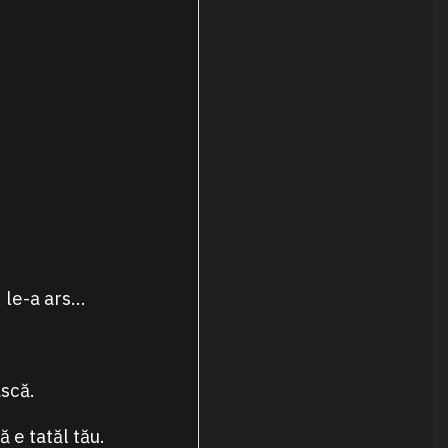
, le-a ars…
scă.
ă e tatăl tău.