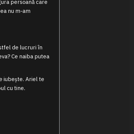
ngura persoană care
ceea nu m-am
tfel de lucruri în
ceva? Ce naiba putea
e iubește. Ariel te
ul cu tine.