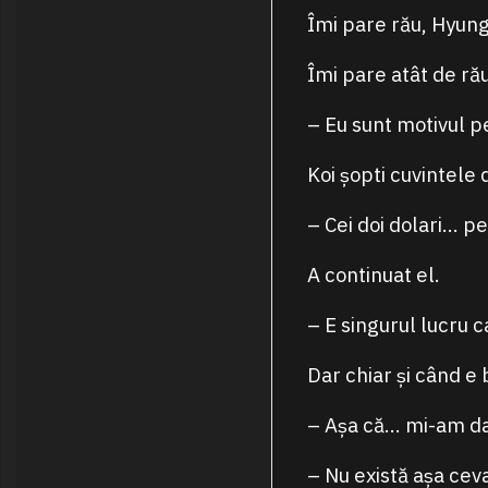
Îmi pare rău, Hyung
Îmi pare atât de rău
– Eu sunt motivul p
Koi șopti cuvintele 
– Cei doi dolari… p
A continuat el.
– E singurul lucru 
Dar chiar și când e 
– Așa că… mi-am da
– Nu există așa ceva