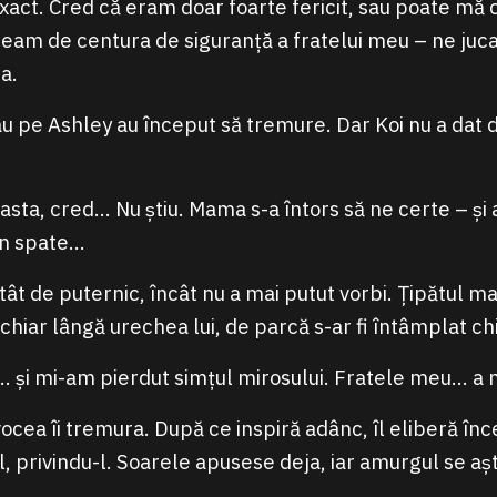
xact. Cred că eram doar foarte fericit, sau poate m
am de centura de siguranță a fratelui meu – ne jucam
a.
au pe Ashley au început să tremure. Dar Koi nu a dat d
asta, cred… Nu știu. Mama s-a întors să ne certe – și a
in spate…
atât de puternic, încât nu a mai putut vorbi. Țipătul m
chiar lângă urechea lui, de parcă s-ar fi întâmplat c
… și mi-am pierdut simțul mirosului. Fratele meu… a m
vocea îi tremura. După ce inspiră adânc, îl eliberă înc
el, privindu-l. Soarele apusese deja, iar amurgul se așt