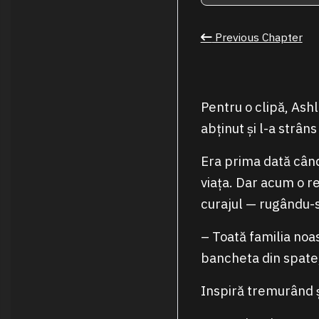
Previous Chapter
Pentru o clipă, Ashl
abținut și l-a strâns
Era prima dată când
viața. Dar acum o r
curajul — rugându-se
– Toată familia no
bancheta din spate
Inspiră tremurând ș