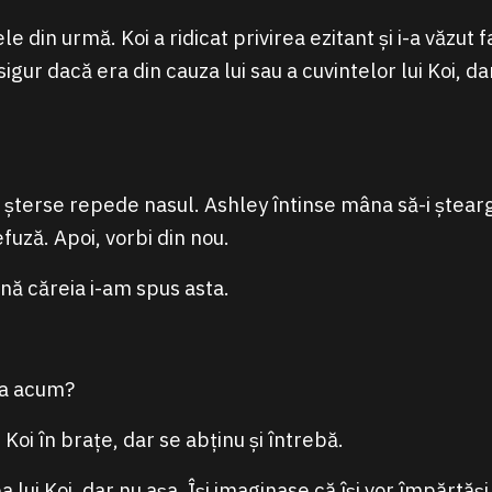
le din urmă. Koi a ridicat privirea ezitant și i-a văzut
igur dacă era din cauza lui sau a cuvintelor lui Koi, da
își șterse repede nasul. Ashley întinse mâna să-i ștear
efuză. Apoi, vorbi din nou.
nă căreia i-am spus asta.
ta acum?
 Koi în brațe, dar se abținu și întrebă.
a lui Koi, dar nu așa. Își imaginase că își vor împărtăși