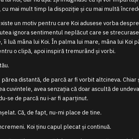
 cu mai mult timp la dispoziție și cu mai multă încrede
existe un motiv pentru care Koi adusese vorba despre 
utea ignora sentimentul neplăcut care se strecurase în
, îi luă mâna lui Koi. În palma lui mare, mâna lui Koi p
tru o clipă, apoi inspiră tremurând și vorbi.
tău.
 părea distantă, de parcă ar fi vorbit altcineva. Chiar 
tea cuvintele, avea senzația că doar ascultă de undeva
u-se de parcă nu i-ar fi aparținut.
șelat. Că, de fapt, nu-mi place de tine.
ncremeni. Koi ținu capul plecat și continuă.