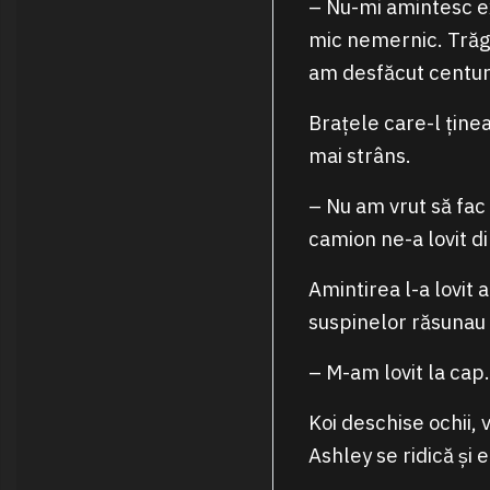
– Nu-mi amintesc e
mic nemernic. Trăge
am desfăcut centur
Brațele care-l ține
mai strâns.
– Nu am vrut să fac 
camion ne-a lovit d
Amintirea l-a lovit 
suspinelor răsunau 
– M-am lovit la cap
Koi deschise ochii, 
Ashley se ridică și 