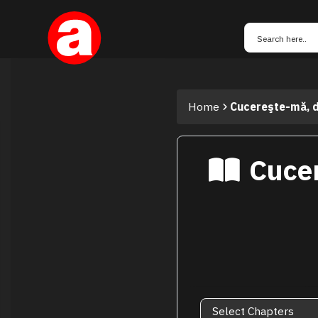
Home
Cucereşte-mă, da
Cucer