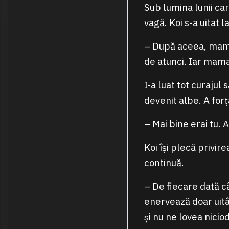
Sub lumina lunii car
vagă. Koi s-a uitat l
– După aceea, mama 
de atunci. Iar mama
I-a luat tot curajul
devenit albe. A forța
– Mai bine erai tu. 
Koi își plecă privir
continuă.
– De fiecare dată 
enervează doar uitâ
și nu ne lovea nicio