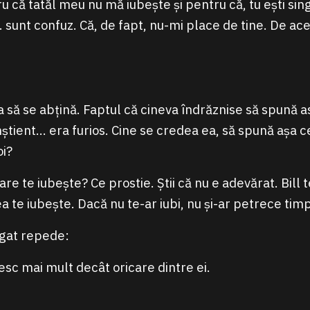
u că tatăl meu nu mă iubește și pentru că, tu ești si
 sunt confuz. Că, de fapt, nu-mi place de tine. De a
să se abțină. Faptul că cineva îndrăznise să spună as
nștient… era furios. Cine se credea ea, să spună așa 
oi?
are te iubește? Ce prostie. Știi că nu e adevărat. Bill t
 te iubește. Dacă nu te-ar iubi, nu și-ar petrece timp
ugat repede:
esc mai mult decât oricare dintre ei.