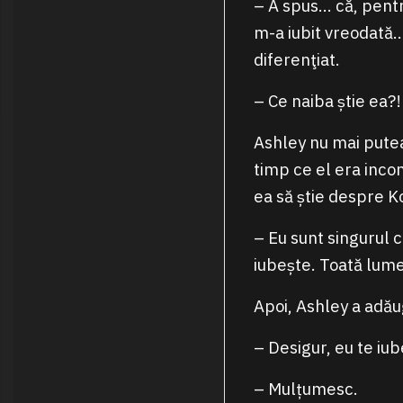
– A spus… că, pentr
m-a iubit vreodată…
diferenţiat.
– Ce naiba știe ea?!
Ashley nu mai putea 
timp ce el era inco
ea să știe despre K
– Eu sunt singurul c
iubește. Toată lumea
Apoi, Ashley a adă
– Desigur, eu te iub
– Mulțumesc.