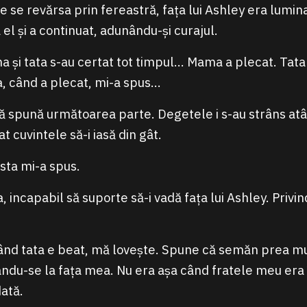
e se revărsa prin fereastră, fața lui Ashley era lumin
a el și a continuat, adunându-și curajul.
și tata s-au certat tot timpul… Mama a plecat. Tata
, când a plecat, mi-a spus…
 să spună următoarea parte. Degetele i s-au strâns atâ
t cuvintele să-i iasă din gât.
Asta mi-a spus.
ea, incapabil să suporte să-i vadă fața lui Ashley. Privi
când tata e beat, mă lovește. Spune că semăn prea 
ndu-se la fața mea. Nu era așa când fratele meu era î
dată.