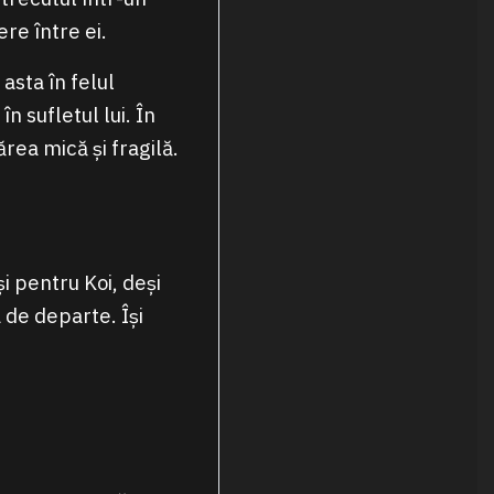
re între ei.
asta în felul
 sufletul lui. În
ărea mică și fragilă.
și pentru Koi, deși
 de departe. Își