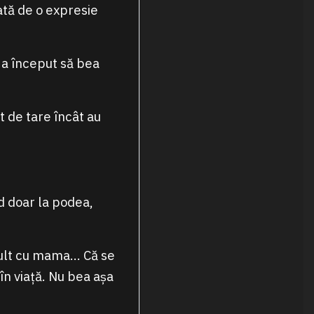
ată de o expresie
 a început să bea
t de tare încât au
nd doar la podea,
mult cu mama… Că se
n viață. Nu bea așa