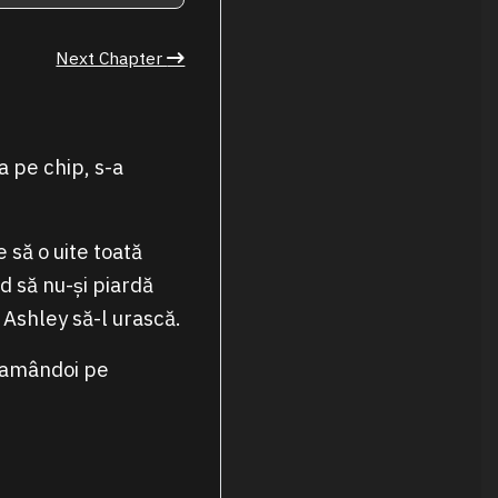
Next Chapter
a pe chip, s-a
să o uite toată
d să nu-și piardă
 Ashley să-l urască.
 amândoi pe