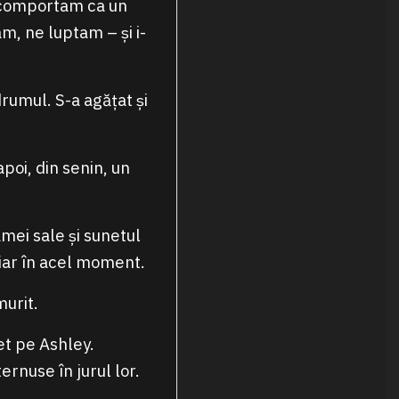
ă comportam ca un
, ne luptam – și i-
rumul. S-a agățat și
poi, din senin, un
amei sale și sunetul
hiar în acel moment.
urit.
et pe Ashley.
ernuse în jurul lor.