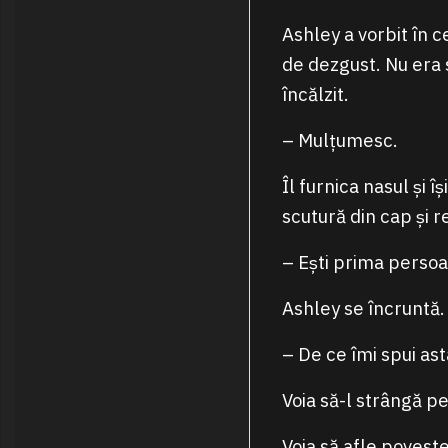
Ashley a vorbit în ce
de dezgust. Nu era s
încălzit.
– Mulțumesc.
Îl furnica nasul și 
scutură din cap și r
– Ești prima persoa
Ashley se încruntă.
– De ce îmi spui as
Voia să-l strângă pe
Voia să afle poveste