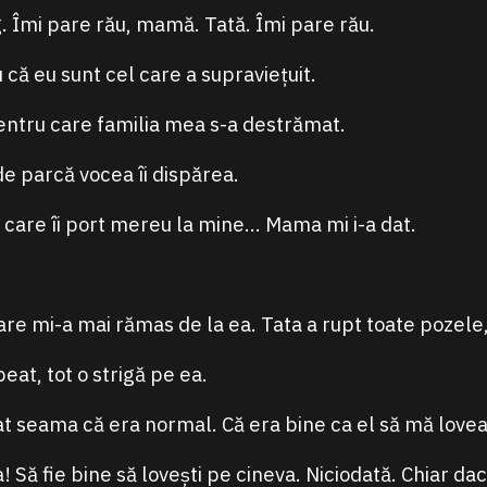
. Îmi pare rău, mamă. Tată. Îmi pare rău.
 că eu sunt cel care a supraviețuit.
entru care familia mea s-a destrămat.
de parcă vocea îi dispărea.
e care îi port mereu la mine… Mama mi i-a dat.
care mi-a mai rămas de la ea. Tata a rupt toate pozele
beat, tot o strigă pe ea.
t seama că era normal. Că era bine ca el să mă lovea
! Să fie bine să lovești pe cineva. Niciodată. Chiar dac