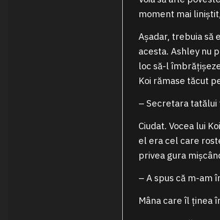
moment mai liniștit,
Așadar, trebuia să 
acesta. Ashley nu p
loc să-l îmbrățișeze
Koi rămase tăcut pen
– Secretara tatălui 
Ciudat. Vocea lui Koi
el era cel care ros
privea gura mișcând
– A spus că m-am în
Mâna care îl ținea î