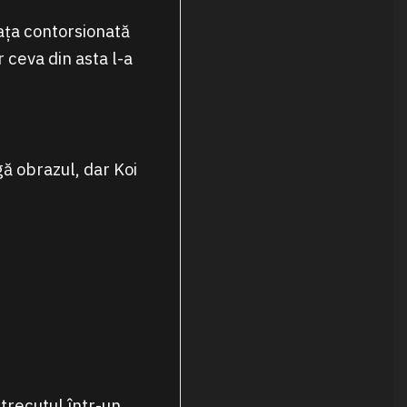
 fața contorsionată
r ceva din asta l-a
gă obrazul, dar Koi
 trecutul într-un