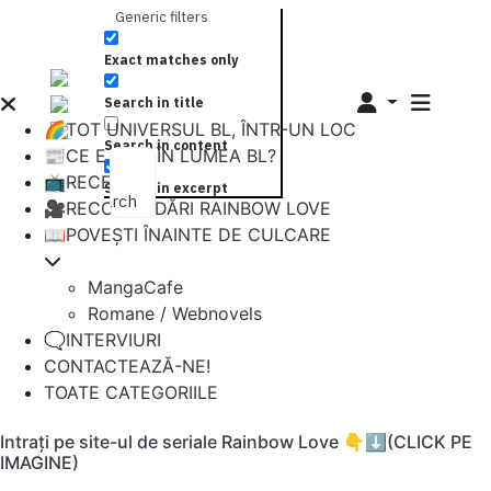
Generic filters
Exact matches only
Search in title
🌈TOT UNIVERSUL BL, ÎNTR-UN LOC
Search in content
📰CE E NOU ÎN LUMEA BL?
📺RECENZII
Search in excerpt
Search
🎥RECOMANDĂRI RAINBOW LOVE
📖POVEȘTI ÎNAINTE DE CULCARE
MangaCafe
Romane / Webnovels
🗨️INTERVIURI
CONTACTEAZĂ-NE!
TOATE CATEGORIILE
Intrați pe site-ul de seriale Rainbow Love 👇⬇️(CLICK PE
IMAGINE)