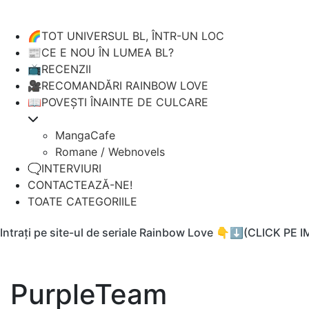
🌈TOT UNIVERSUL BL, ÎNTR-UN LOC
📰CE E NOU ÎN LUMEA BL?
📺RECENZII
🎥RECOMANDĂRI RAINBOW LOVE
📖POVEȘTI ÎNAINTE DE CULCARE
MangaCafe
Romane / Webnovels
🗨️INTERVIURI
CONTACTEAZĂ-NE!
TOATE CATEGORIILE
Intrați pe site-ul de seriale Rainbow Love 👇⬇️(CLICK PE 
PurpleTeam