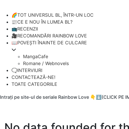
🌈TOT UNIVERSUL BL, ÎNTR-UN LOC
📰CE E NOU ÎN LUMEA BL?
📺RECENZII
🎥RECOMANDĂRI RAINBOW LOVE
📖POVEȘTI ÎNAINTE DE CULCARE
MangaCafe
Romane / Webnovels
🗨️INTERVIURI
CONTACTEAZĂ-NE!
TOATE CATEGORIILE
Intrați pe site-ul de seriale Rainbow Love 👇⬇️(CLICK PE 
No data founded for t