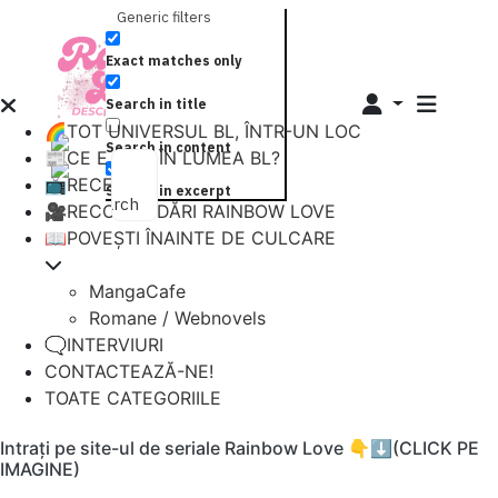
Generic filters
Exact matches only
Search in title
🌈TOT UNIVERSUL BL, ÎNTR-UN LOC
Search in content
📰CE E NOU ÎN LUMEA BL?
📺RECENZII
Search in excerpt
Search
🎥RECOMANDĂRI RAINBOW LOVE
📖POVEȘTI ÎNAINTE DE CULCARE
MangaCafe
Romane / Webnovels
🗨️INTERVIURI
CONTACTEAZĂ-NE!
TOATE CATEGORIILE
Intrați pe site-ul de seriale Rainbow Love 👇⬇️(CLICK PE
IMAGINE)