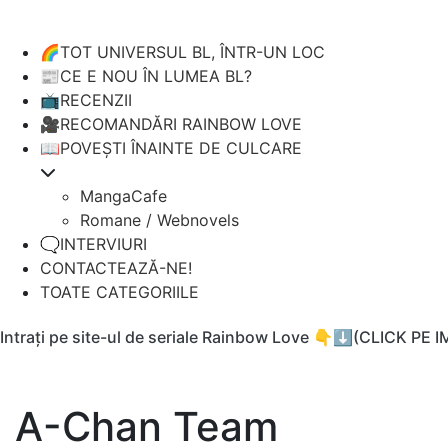
🌈TOT UNIVERSUL BL, ÎNTR-UN LOC
📰CE E NOU ÎN LUMEA BL?
📺RECENZII
🎥RECOMANDĂRI RAINBOW LOVE
📖POVEȘTI ÎNAINTE DE CULCARE
MangaCafe
Romane / Webnovels
🗨️INTERVIURI
CONTACTEAZĂ-NE!
TOATE CATEGORIILE
Intrați pe site-ul de seriale Rainbow Love 👇⬇️(CLICK PE 
A-Chan Team