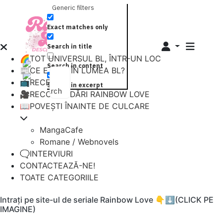
Generic filters
Exact matches only
Search in title
🌈TOT UNIVERSUL BL, ÎNTR-UN LOC
Search in content
📰CE E NOU ÎN LUMEA BL?
📺RECENZII
Search in excerpt
Search
🎥RECOMANDĂRI RAINBOW LOVE
📖POVEȘTI ÎNAINTE DE CULCARE
MangaCafe
Romane / Webnovels
🗨️INTERVIURI
CONTACTEAZĂ-NE!
TOATE CATEGORIILE
Intrați pe site-ul de seriale Rainbow Love 👇⬇️(CLICK PE
IMAGINE)