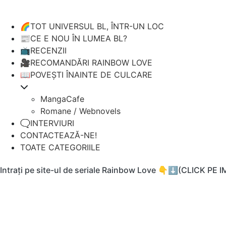
🌈TOT UNIVERSUL BL, ÎNTR-UN LOC
📰CE E NOU ÎN LUMEA BL?
📺RECENZII
🎥RECOMANDĂRI RAINBOW LOVE
📖POVEȘTI ÎNAINTE DE CULCARE
MangaCafe
Romane / Webnovels
🗨️INTERVIURI
CONTACTEAZĂ-NE!
TOATE CATEGORIILE
Intrați pe site-ul de seriale Rainbow Love 👇⬇️(CLICK PE 