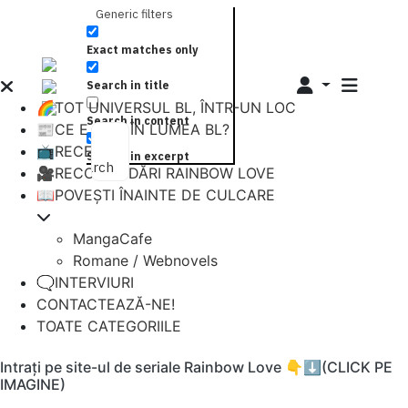
Generic filters
Exact matches only
Search in title
🌈TOT UNIVERSUL BL, ÎNTR-UN LOC
Search in content
📰CE E NOU ÎN LUMEA BL?
📺RECENZII
Search in excerpt
Search
🎥RECOMANDĂRI RAINBOW LOVE
📖POVEȘTI ÎNAINTE DE CULCARE
MangaCafe
Romane / Webnovels
🗨️INTERVIURI
CONTACTEAZĂ-NE!
TOATE CATEGORIILE
Intrați pe site-ul de seriale Rainbow Love 👇⬇️(CLICK PE
IMAGINE)