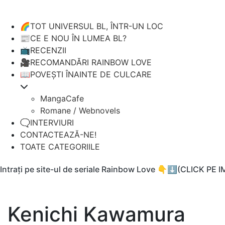
🌈TOT UNIVERSUL BL, ÎNTR-UN LOC
📰CE E NOU ÎN LUMEA BL?
📺RECENZII
🎥RECOMANDĂRI RAINBOW LOVE
📖POVEȘTI ÎNAINTE DE CULCARE
MangaCafe
Romane / Webnovels
🗨️INTERVIURI
CONTACTEAZĂ-NE!
TOATE CATEGORIILE
Intrați pe site-ul de seriale Rainbow Love 👇⬇️(CLICK PE 
Kenichi Kawamura