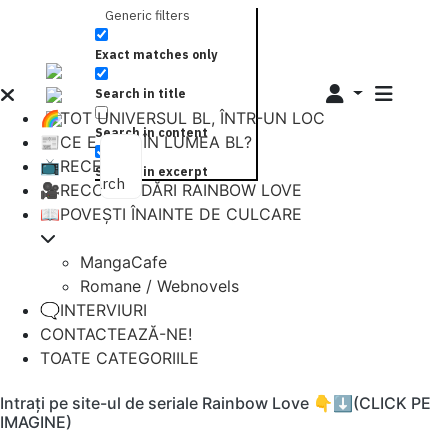
Generic filters
Exact matches only
Search in title
🌈TOT UNIVERSUL BL, ÎNTR-UN LOC
Search in content
📰CE E NOU ÎN LUMEA BL?
📺RECENZII
Search in excerpt
Search
🎥RECOMANDĂRI RAINBOW LOVE
📖POVEȘTI ÎNAINTE DE CULCARE
MangaCafe
Romane / Webnovels
🗨️INTERVIURI
CONTACTEAZĂ-NE!
TOATE CATEGORIILE
Intrați pe site-ul de seriale Rainbow Love 👇⬇️(CLICK PE
IMAGINE)