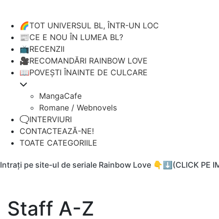
🌈TOT UNIVERSUL BL, ÎNTR-UN LOC
📰CE E NOU ÎN LUMEA BL?
📺RECENZII
🎥RECOMANDĂRI RAINBOW LOVE
📖POVEȘTI ÎNAINTE DE CULCARE
MangaCafe
Romane / Webnovels
🗨️INTERVIURI
CONTACTEAZĂ-NE!
TOATE CATEGORIILE
Intrați pe site-ul de seriale Rainbow Love 👇⬇️(CLICK PE 
Staff A-Z