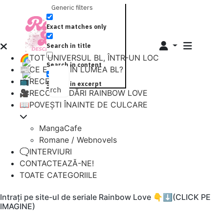
Generic filters
Exact matches only
Search in title
🌈TOT UNIVERSUL BL, ÎNTR-UN LOC
Search in content
📰CE E NOU ÎN LUMEA BL?
📺RECENZII
Search in excerpt
Search
🎥RECOMANDĂRI RAINBOW LOVE
📖POVEȘTI ÎNAINTE DE CULCARE
MangaCafe
Romane / Webnovels
🗨️INTERVIURI
CONTACTEAZĂ-NE!
TOATE CATEGORIILE
Intrați pe site-ul de seriale Rainbow Love 👇⬇️(CLICK PE
IMAGINE)