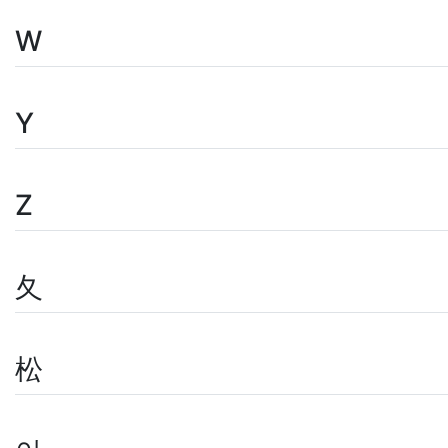
W
Y
Z
夂
松