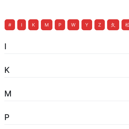
#
I
K
M
P
W
Y
Z
夂
I
K
M
P