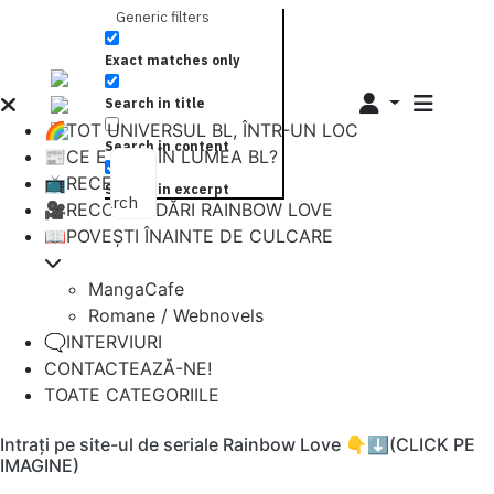
Generic filters
Exact matches only
Search in title
🌈TOT UNIVERSUL BL, ÎNTR-UN LOC
Search in content
📰CE E NOU ÎN LUMEA BL?
📺RECENZII
Search in excerpt
Search
🎥RECOMANDĂRI RAINBOW LOVE
📖POVEȘTI ÎNAINTE DE CULCARE
MangaCafe
Romane / Webnovels
🗨️INTERVIURI
CONTACTEAZĂ-NE!
TOATE CATEGORIILE
Intrați pe site-ul de seriale Rainbow Love 👇⬇️(CLICK PE
IMAGINE)