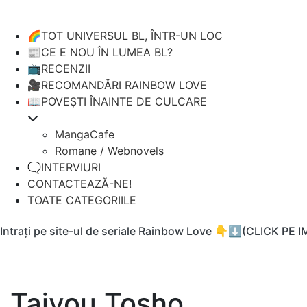
🌈TOT UNIVERSUL BL, ÎNTR-UN LOC
📰CE E NOU ÎN LUMEA BL?
📺RECENZII
🎥RECOMANDĂRI RAINBOW LOVE
📖POVEȘTI ÎNAINTE DE CULCARE
MangaCafe
Romane / Webnovels
🗨️INTERVIURI
CONTACTEAZĂ-NE!
TOATE CATEGORIILE
Intrați pe site-ul de seriale Rainbow Love 👇⬇️(CLICK PE 
Taiyou Tosho