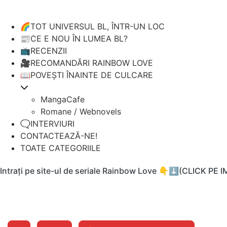
🌈TOT UNIVERSUL BL, ÎNTR-UN LOC
📰CE E NOU ÎN LUMEA BL?
📺RECENZII
🎥RECOMANDĂRI RAINBOW LOVE
📖POVEȘTI ÎNAINTE DE CULCARE
MangaCafe
Romane / Webnovels
🗨️INTERVIURI
CONTACTEAZĂ-NE!
TOATE CATEGORIILE
Intrați pe site-ul de seriale Rainbow Love 👇⬇️(CLICK PE 