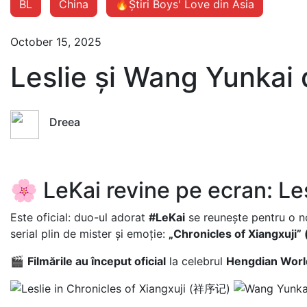
BL
China
🔥Știri Boys' Love din Asia
October 15, 2025
Leslie și Wang Yunkai
Dreea
🌸 LeKai revine pe ecran: Le
Este oficial: duo-ul adorat
#LeKai
se reunește pentru o n
serial plin de mister și emoție:
„Chronicles of Xiangxuji
🎬
Filmările au început oficial
la celebrul
Hengdian Worl