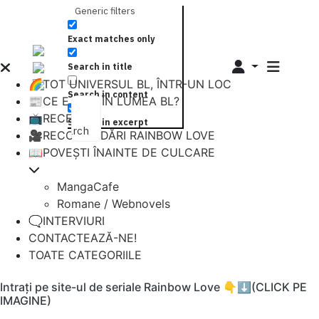
Generic filters
Exact matches only
Search in title
🌈TOT UNIVERSUL BL, ÎNTR-UN LOC
Search in content
📰CE E NOU ÎN LUMEA BL?
📺RECENZII
Search in excerpt
Search
🎥RECOMANDĂRI RAINBOW LOVE
📖POVEȘTI ÎNAINTE DE CULCARE
MangaCafe
Romane / Webnovels
🗨️INTERVIURI
CONTACTEAZĂ-NE!
TOATE CATEGORIILE
Intrați pe site-ul de seriale Rainbow Love 👇⬇️(CLICK PE
IMAGINE)