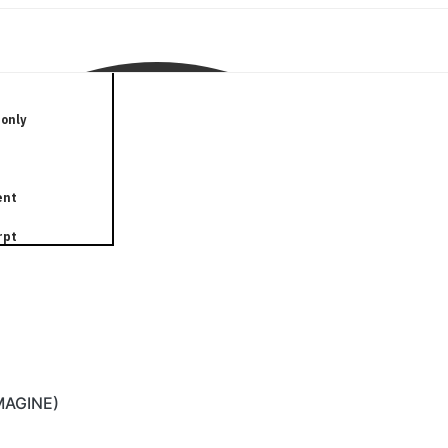
only
ent
rpt
IMAGINE)