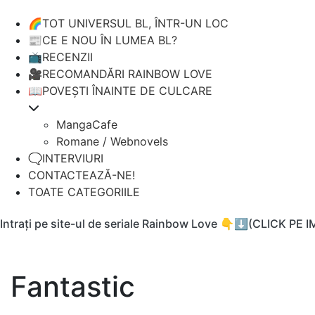
🌈TOT UNIVERSUL BL, ÎNTR-UN LOC
📰CE E NOU ÎN LUMEA BL?
📺RECENZII
🎥RECOMANDĂRI RAINBOW LOVE
📖POVEȘTI ÎNAINTE DE CULCARE
MangaCafe
Romane / Webnovels
🗨️INTERVIURI
CONTACTEAZĂ-NE!
TOATE CATEGORIILE
Intrați pe site-ul de seriale Rainbow Love 👇⬇️(CLICK PE 
Fantastic