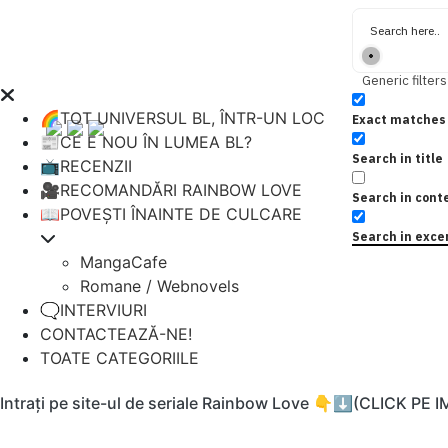
Generic filters
🌈TOT UNIVERSUL BL, ÎNTR-UN LOC
Exact matches 
📰CE E NOU ÎN LUMEA BL?
Search in title
📺RECENZII
🎥RECOMANDĂRI RAINBOW LOVE
Search in cont
📖POVEȘTI ÎNAINTE DE CULCARE
Search in exce
MangaCafe
Romane / Webnovels
🗨️INTERVIURI
CONTACTEAZĂ-NE!
TOATE CATEGORIILE
Intrați pe site-ul de seriale Rainbow Love 👇⬇️(CLICK PE 