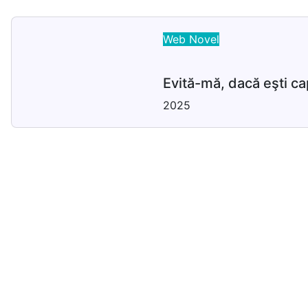
Web Novel
Evită-mă, dacă eşti ca
2025