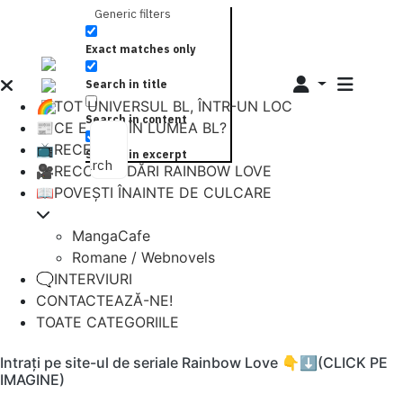
Generic filters
Exact matches only
Search in title
🌈TOT UNIVERSUL BL, ÎNTR-UN LOC
Search in content
📰CE E NOU ÎN LUMEA BL?
📺RECENZII
Search in excerpt
Search
🎥RECOMANDĂRI RAINBOW LOVE
📖POVEȘTI ÎNAINTE DE CULCARE
MangaCafe
Romane / Webnovels
🗨️INTERVIURI
CONTACTEAZĂ-NE!
TOATE CATEGORIILE
Intrați pe site-ul de seriale Rainbow Love 👇⬇️(CLICK PE
IMAGINE)