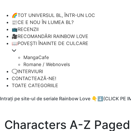
🌈TOT UNIVERSUL BL, ÎNTR-UN LOC
📰CE E NOU ÎN LUMEA BL?
📺RECENZII
🎥RECOMANDĂRI RAINBOW LOVE
📖POVEȘTI ÎNAINTE DE CULCARE
MangaCafe
Romane / Webnovels
🗨️INTERVIURI
CONTACTEAZĂ-NE!
TOATE CATEGORIILE
Intrați pe site-ul de seriale Rainbow Love 👇⬇️(CLICK PE 
Characters A-Z Paged