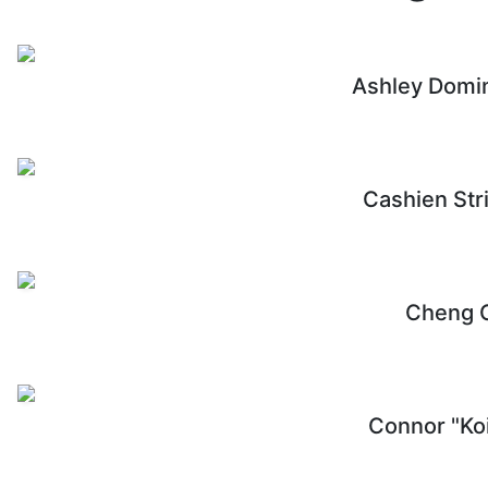
Ashley Domin
Cashien Str
Cheng 
Connor "Koi