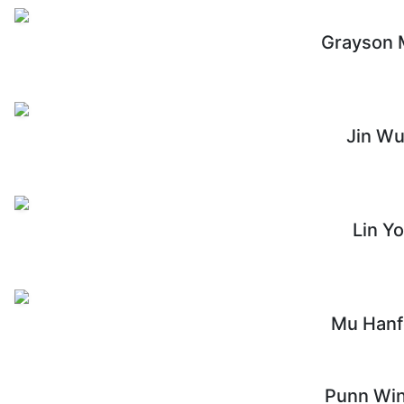
Grayson M
Jin Wu
Lin Y
Mu Han
Punn Win