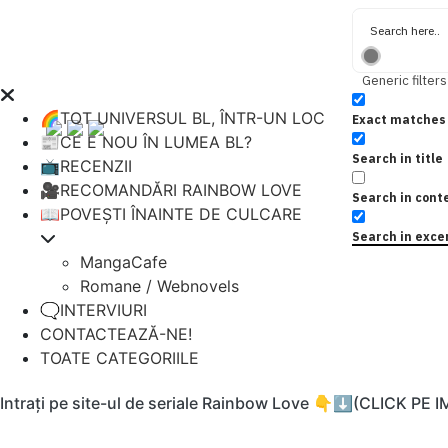
Generic filters
🌈TOT UNIVERSUL BL, ÎNTR-UN LOC
Exact matches 
📰CE E NOU ÎN LUMEA BL?
Search in title
📺RECENZII
🎥RECOMANDĂRI RAINBOW LOVE
Search in cont
📖POVEȘTI ÎNAINTE DE CULCARE
Search in exce
MangaCafe
Romane / Webnovels
🗨️INTERVIURI
CONTACTEAZĂ-NE!
TOATE CATEGORIILE
Intrați pe site-ul de seriale Rainbow Love 👇⬇️(CLICK PE 