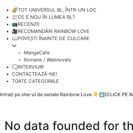
🌈TOT UNIVERSUL BL, ÎNTR-UN LOC
📰CE E NOU ÎN LUMEA BL?
📺RECENZII
🎥RECOMANDĂRI RAINBOW LOVE
📖POVEȘTI ÎNAINTE DE CULCARE
MangaCafe
Romane / Webnovels
🗨️INTERVIURI
CONTACTEAZĂ-NE!
TOATE CATEGORIILE
Intrați pe site-ul de seriale Rainbow Love 👇⬇️(CLICK PE 
No data founded for t