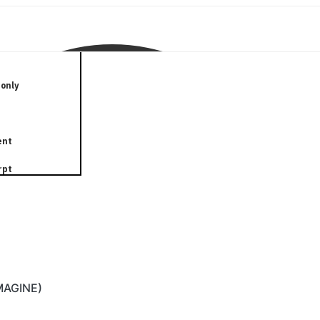
only
ent
rpt
IMAGINE)